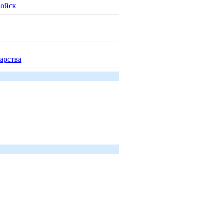
войск
арства