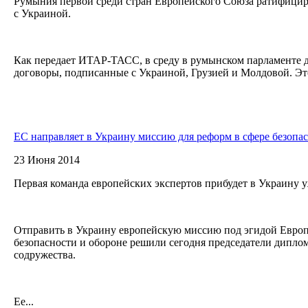
Румыния первой среди стран Европейского Союза ратифицир
с Украиной.
Как передает ИТАР-ТАСС, в среду в румынском парламенте 
договоры, подписанные с Украиной, Грузией и Молдовой. Эт
ЕС направляет в Украину миссию для реформ в сфере безопа
23 Июня 2014
Первая команда европейских экспертов прибудет в Украину у
Отправить в Украину европейскую миссию под эгидой Евро
безопасности и обороне решили сегодня председатели дипло
содружества.
Ее...