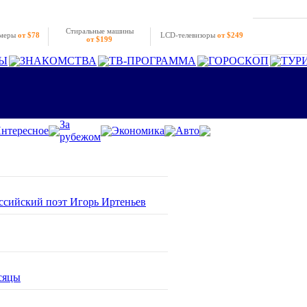
Стиральные машины
амеры
от $78
LCD-телевизоры
от $249
от $199
Ы
ЗНАКОМСТВА
ТВ-ПРОГРАММА
ГОРОСКОП
ТУР
За
нтересное
Экономика
Авто
рубежом
оссийский поэт Игорь Иртеньев
сяцы