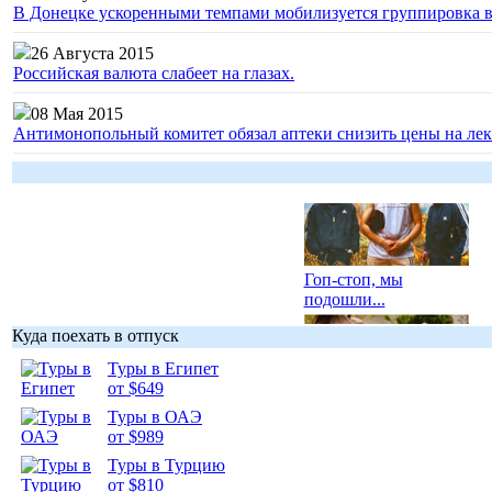
В Донецке ускоренными темпами мобилизуется группировка 
26 Августа 2015
Российская валюта слабеет на глазах.
08 Мая 2015
Антимонопольный комитет обязал аптеки снизить цены на лек
Гоп-стоп, мы
подошли...
Куда поехать в отпуск
Туры в Египет
от $649
Туры в ОАЭ
Подборка
от $989
фотопозитива 1
Туры в Турцию
от $810