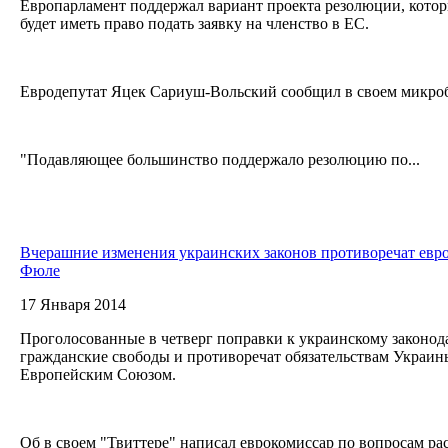
Европарламент поддержал вариант проекта резолюции, котор
будет иметь право подать заявку на членство в ЕС.
Евродепутат Яцек Сариуш-Вольский сообщил в своем микробл
"Подавляющее большинство поддержало резолюцию по...
Вчерашние изменения украинских законов противоречат евро
Фюле
17 Января 2014
Проголосованные в четверг поправки к украинскому законод
гражданские свободы и противоречат обязательствам Украин
Европейским Союзом.
Об в своем "Твиттере" написал еврокомиссар по вопросам ра