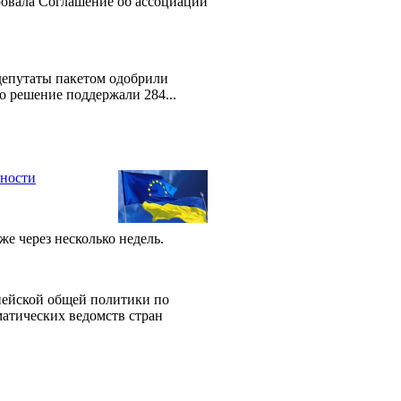
овала Соглашение об ассоциации
депутаты пакетом одобрили
о решение поддержали 284...
сности
же через несколько недель.
пейской общей политики по
матических ведомств стран