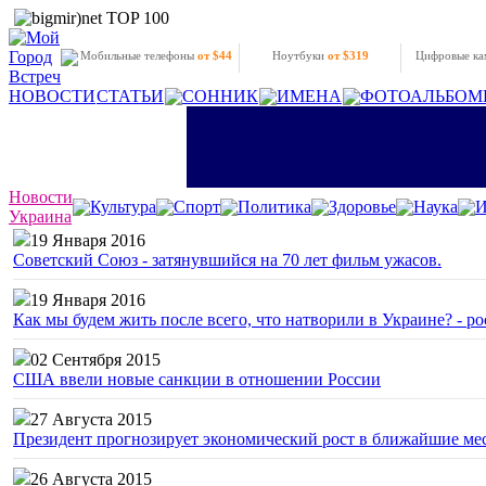
Мобильные телефоны
от $44
Ноутбуки
от $319
Цифровые к
НОВОСТИ
СТАТЬИ
СОННИК
ИМЕНА
ФОТОАЛЬБОМ
Новости
Культура
Спорт
Политика
Здоровье
Наука
И
Украина
19 Января 2016
Советский Союз - затянувшийся на 70 лет фильм ужасов.
19 Января 2016
Как мы будем жить после всего, что натворили в Украине? - р
02 Сентября 2015
США ввели новые санкции в отношении России
27 Августа 2015
Президент прогнозирует экономический рост в ближайшие ме
26 Августа 2015