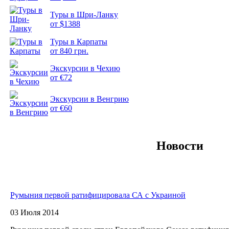
Туры в Шри-Ланку
от $1388
Подборка
Туры в Карпаты
фотопозитива 2
от 840 грн.
Экскурсии в Чехию
от €72
Экскурсии в Венгрию
от €60
Новости
Румыния первой ратифицировала СА с Украиной
03 Июля 2014