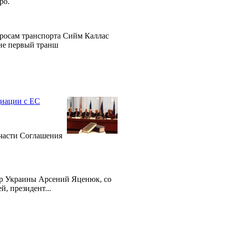
ро.
просам транспорта Сийм Каллас
ине первый транш
циации с ЕС
 части Соглашения
тр Украины Арсений Яценюк, со
, президент...