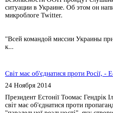
ситуации в Украине. Об этом он нап
микроблоге Twitter.
"Всей командой миссии Украины пр
к...
Світ має об'єднатися проти Росії, - 
24 Ноября 2014
Президент Естонії Тоомас Гендрік І
світ має об'єднатися проти пропаган
"паралельної реальності", яку створ