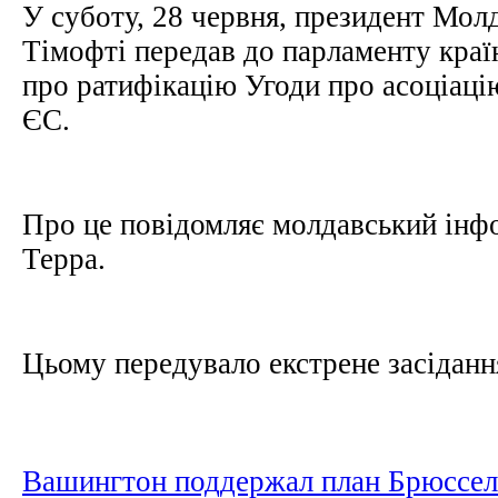
У суботу, 28 червня, президент Мо
Тімофті передав до парламенту краї
про ратифікацію Угоди про асоціац
ЄС.
Про це повідомляє молдавський інф
Терра.
Цьому передувало екстрене засіданн
Вашингтон поддержал план Брюссел