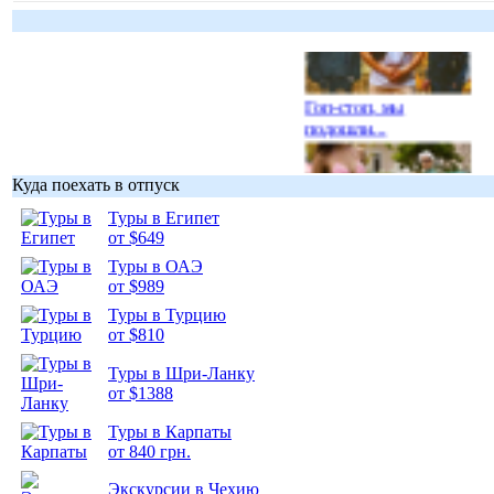
Гоп-стоп, мы
подошли...
Куда поехать в отпуск
Туры в Египет
от $649
Подборка
Туры в ОАЭ
фотопозитива 1
от $989
Туры в Турцию
от $810
Туры в Шри-Ланку
от $1388
Подборка
фотопозитива 2
Туры в Карпаты
от 840 грн.
Экскурсии в Чехию