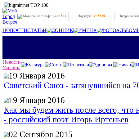
Мобильные телефоны
от $44
Ноутбуки
от $319
Цифровые к
НОВОСТИ
СТАТЬИ
СОННИК
ИМЕНА
ФОТОАЛЬБОМ
Новости
Культура
Спорт
Политика
Здоровье
Наука
И
Украина
19 Января 2016
Советский Союз - затянувшийся на 7
19 Января 2016
Как мы будем жить после всего, что 
- российский поэт Игорь Иртеньев
02 Сентября 2015