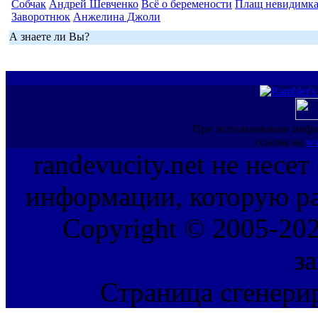
Собчак
Андрей Шевченко
Всё о беремености
Плащ невидимк
Заворотнюк
Анжелина Джоли
А знаете ли Вы?
При использовании инфо
ссылка на
ww
randevucity.net не несе
информации, которую ра
Copyright © 2005-202
з
Страница сгенерир