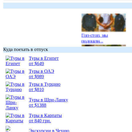
Гоп-стоп, мы
подошли...
Куда поехать в отпуск
Туры в Египет
от $649
Туры в ОАЭ
Подборка
от $989
фотопозитива 1
Туры в Турцию
от $810
Туры в Шри-Ланку
от $1388
Подборка
Туры в Карпаты
фотопозитива 2
от 840 грн.
Экскурсии в Чехию