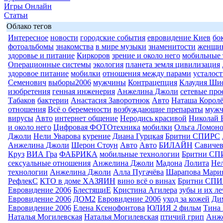
Игры Онлайн
Статьи
Облако тегов
Интересное
новости
городские события
евровидение Киев
бо
фотоальбомы
знакомства
в мире музыки
знаменитости
женщи
здоровье и питание
Киркоров
зрение и около него
мобильные 
Операционные системы
экология
планета земля цивилизация
здоровое питание
мобилки
отношения между парами
усталост
Семенович
выборы2006
мужчины
Контрацепция
Клаудия Ши
изобретения
генная инженерия
Анжелина Джоли
сетевые про
Табаков
бактерии
Анастасия Заворотнюк
Авто
Наташа Королё
отношения
Всё о беремености
возбуждающие препараты
муж
вирусы
Авто
интернет общение
Неродись красивой
Николай 
и около него
Цифровая ФОТОтехника
мобилки
Ольга Ломоно
Джоли
Нели Уварова
курение
Диана Гурцкая
Бритни СПИРС
Анжелина Джоли
Шерон Стоун
Авто
Авто
БИЛАЙН
Савиче
Круз
ВИА Гра
ФАБРИКА
мобильные технологии
Бритни СП
сексуальные отношения
Анжелина Джоли
Мадона
Лолита
Нел
технологии
Анжелина Джоли
Алла Пугачёва
Шарапова Мари
РефлекС
КТО в доме ХАЗЯИН
вино всё о винах
Бритни СП
Евровидение 2006
БлестящиЕ
Кристина Агилера
зубы и их л
Евровидение 2006
ДОМ2
Евровидение 2006
уход за кожей
Ди
Евровидение 2006
Елена Ксенофонтова
ЮЛИЯ 2 фильм
Тина 
Наталья Могилевская
Наталья Могилевская
птичий грип
Анж