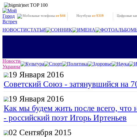
Мобильные телефоны
от $44
Ноутбуки
от $319
Цифровые к
НОВОСТИ
СТАТЬИ
СОННИК
ИМЕНА
ФОТОАЛЬБОМ
Новости
Культура
Спорт
Политика
Здоровье
Наука
И
Украина
19 Января 2016
Советский Союз - затянувшийся на 7
19 Января 2016
Как мы будем жить после всего, что 
- российский поэт Игорь Иртеньев
02 Сентября 2015