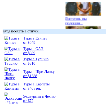
Гоп-стоп, мы
подошли...
Куда поехать в отпуск
Туры в Египет
от $649
Туры в ОАЭ
Подборка
от $989
фотопозитива 1
Туры в Турцию
от $810
Туры в Шри-Ланку
от $1388
Подборка
Туры в Карпаты
фотопозитива 2
от 840 грн.
Экскурсии в Чехию
от €72