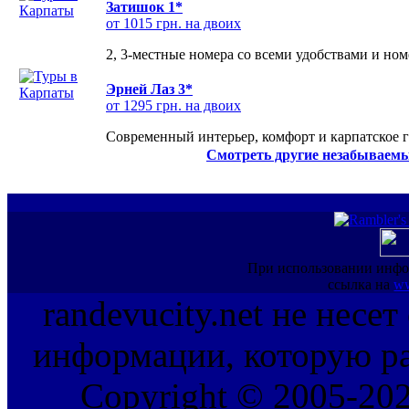
Затишок 1*
от 1015 грн. на двоих
2, 3-местные номера со всеми удобствами и но
Эрней Лаз 3*
от 1295 грн. на двоих
Современный интерьер, комфорт и карпатское г
Смотреть другие незабываемы
При использовании инфо
ссылка на
ww
randevucity.net не несе
информации, которую ра
Copyright © 2005-202