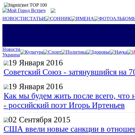
НОВОСТИ
СТАТЬИ
СОННИК
ИМЕНА
ФОТОАЛЬБОМ
Новости
Культура
Спорт
Политика
Здоровье
Наука
И
Украина
19 Января 2016
Советский Союз - затянувшийся на 7
19 Января 2016
Как мы будем жить после всего, что 
- российский поэт Игорь Иртеньев
02 Сентября 2015
США ввели новые санкции в отноше