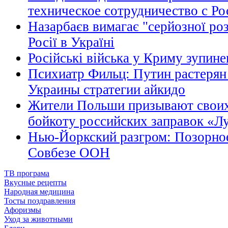
техническое сотрудничество с Ро
Назарбаєв вимагає "серйозної ро
Росії в Україні
Російські війська у Криму зупине
Психиатр Фильц: Путин растерян 
Украины стратегии айкидо
Жители Польши призывают своих
бойкоту российских заправок «Л
Нью-Йоркский разгром: Позорное
Совбезе ООН
ТВ програма
Вкусные рецепты
Народная медицина
Тосты поздравления
Афоризмы
Уход за животными