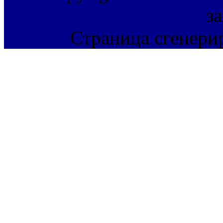
з
Страница сгенерир