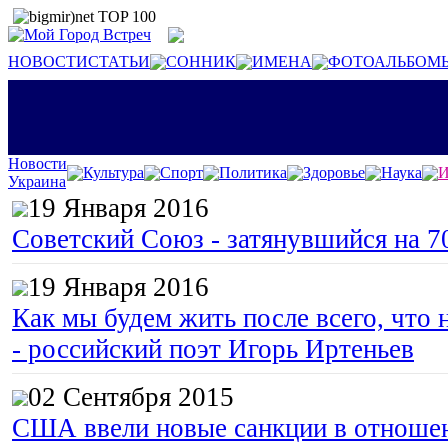
НОВОСТИ
СТАТЬИ
СОННИК
ИМЕНА
ФОТОАЛЬБОМ
Новости
Культура
Спорт
Политика
Здоровье
Наука
И
Украина
19 Января 2016
Советский Союз - затянувшийся на 7
19 Января 2016
Как мы будем жить после всего, что 
- российский поэт Игорь Иртеньев
02 Сентября 2015
США ввели новые санкции в отноше