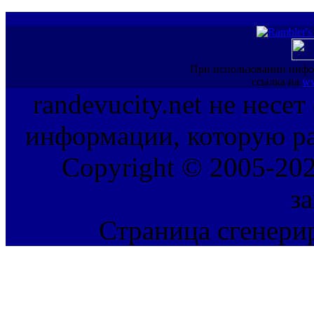
При использовании инфо
ссылка на
ww
randevucity.net не несе
информации, которую ра
Copyright © 2005-202
з
Страница сгенерир