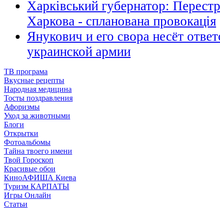
Харківський губернатор: Перестр
Харкова - спланована провокація
Янукович и его свора несёт ответ
украинской армии
ТВ програма
Вкусные рецепты
Народная медицина
Тосты поздравления
Афоризмы
Уход за животными
Блоги
Открытки
Фотоальбомы
Тайна твоего имени
Твой Гороскоп
Красивые обои
КиноАФИША Киева
Туризм КАРПАТЫ
Игры Онлайн
Статьи