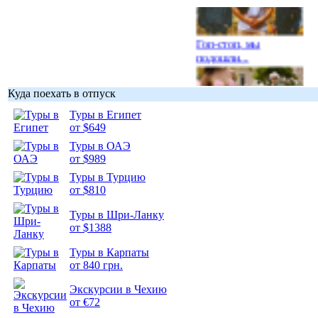
Гоп-стоп, мы
подошли...
Куда поехать в отпуск
Туры в Египет
от $649
Подборка
Туры в ОАЭ
фотопозитива 1
от $989
Туры в Турцию
от $810
Туры в Шри-Ланку
от $1388
Подборка
фотопозитива 2
Туры в Карпаты
от 840 грн.
Экскурсии в Чехию
от €72