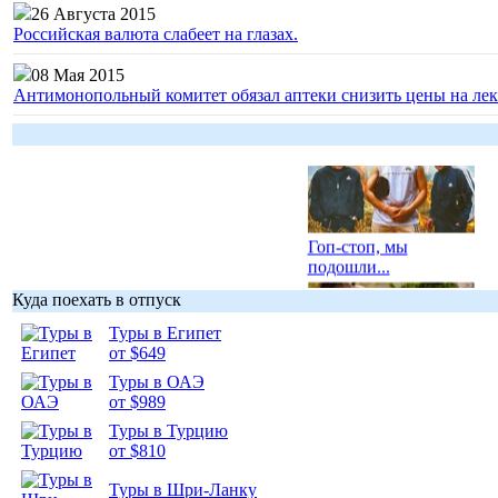
26 Августа 2015
Российская валюта слабеет на глазах.
08 Мая 2015
Антимонопольный комитет обязал аптеки снизить цены на лек
Гоп-стоп, мы
подошли...
Куда поехать в отпуск
Туры в Египет
от $649
Туры в ОАЭ
Подборка
от $989
фотопозитива 1
Туры в Турцию
от $810
Туры в Шри-Ланку