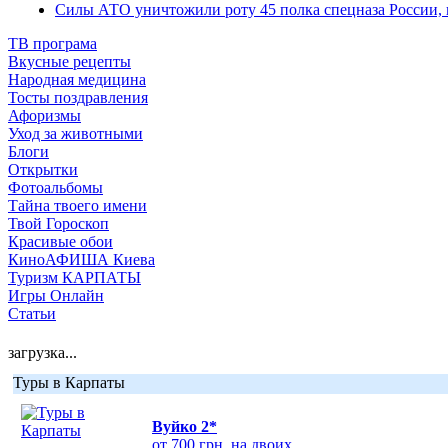
Силы АТО уничтожили роту 45 полка спецназа России, 
ТВ програма
Вкусные рецепты
Народная медицина
Тосты поздравления
Афоризмы
Уход за животными
Блоги
Открытки
Фотоальбомы
Тайна твоего имени
Твой Гороскоп
Красивые обои
КиноАФИША Киева
Туризм КАРПАТЫ
Игры Онлайн
Статьи
загрузка...
Туры в Карпаты
Вуйко 2*
от 700 грн. на двоих