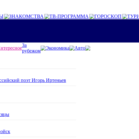
Ы
ЗНАКОМСТВА
ТВ-ПРОГРАММА
ГОРОСКОП
ТУР
За
нтересное
Экономика
Авто
рубежом
оссийский поэт Игорь Иртеньев
сяцы
войск