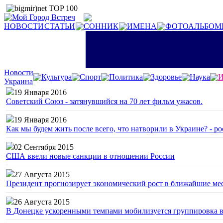
НОВОСТИ
СТАТЬИ
СОННИК
ИМЕНА
ФОТОАЛЬБОМ
Новости
Культура
Спорт
Политика
Здоровье
Наука
И
Украина
19 Января 2016
Советский Союз - затянувшийся на 70 лет фильм ужасов.
19 Января 2016
Как мы будем жить после всего, что натворили в Украине? - р
02 Сентября 2015
США ввели новые санкции в отношении России
27 Августа 2015
Президент прогнозирует экономический рост в ближайшие ме
26 Августа 2015
В Донецке ускоренными темпами мобилизуется группировка 