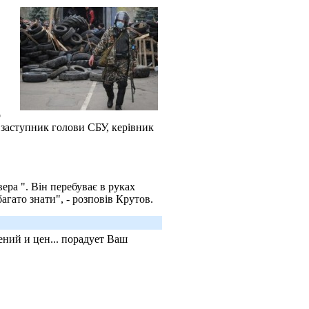
о
 заступник голови СБУ, керівник
ра ". Він перебуває в руках
гато знати", - розповів Крутов.
ний и цен... порадует Ваш