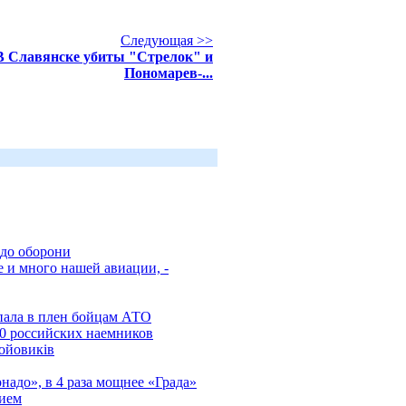
Следующая >>
В Славянске убиты "Стрелок" и
Пономарев-...
 до оборони
е и много нашей авиации, -
пала в плен бойцам АТО
0 российских наемников
ойовиків
надо», в 4 раза мощнее «Града»
нием