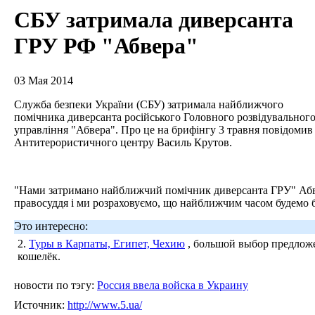
СБУ затримала диверсанта
ГРУ РФ "Абвера"
03 Мая 2014
Служба безпеки України (СБУ) затримала найближчого
помічника диверсанта російського Головного розвідувальног
управління "Абвера". Про це на брифінгу 3 травня повідомив
Антитерористичного центру Василь Крутов.
"Нами затримано найближчий помічник диверсанта ГРУ" Абве
правосуддя і ми розраховуємо, що найближчим часом будемо ба
Это интересно:
2.
Туры в Карпаты, Египет, Чехию
, большой выбор предложе
кошелёк.
новости по тэгу:
Россия ввела войска в Украину
Источник:
http://www.5.ua/