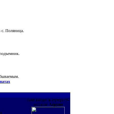
 с. Поляница.
 подъемник.
абываемым.
патах
сайт входит в интернет-
холдинг
Агрупп
де