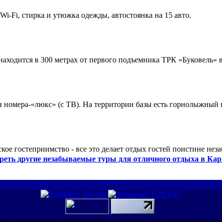
 Wi-Fi, стирка и утюжка одежды, автостоянка на 15 авто.
ходится в 300 метрах от первого подъемника ТРК «Буковель» в
 и номера-«люкс» (с ТВ). На территории базы есть горнолыжный
кое гостеприимство - все это делает отдых гостей поистине нез
реть другие незабываемые туры для отличного отдыха в Кар
ри использовании информации в печатном или электронном ви