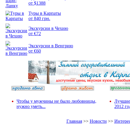
от $1388
Подборка
Туры в Карпаты
фотопозитива 2
от 840 грн.
Экскурсии в Чехию
от €72
Экскурсии в Венгрию
от €60
Чтобы у мужчины не было любовницы,
Лучшие
нужно уметь...
2012 го
Главная
>>
Новости
>>
Интере