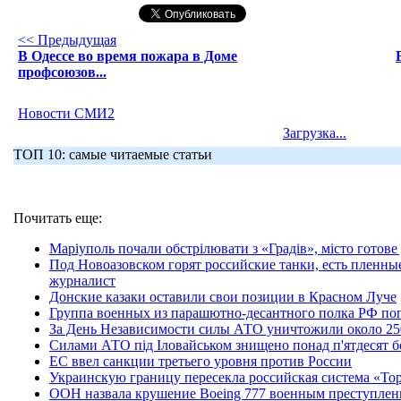
<< Предыдущая
В Одессе во время пожара в Доме
профсоюзов...
Новости СМИ2
Загрузка...
ТОП 10: самые читаемые статьи
Почитать еще:
Маріуполь почали обстрілювати з «Градів», місто готове
Под Новоазовском горят российские танки, есть пленны
журналист
Донские казаки оставили свои позиции в Красном Луче
Группа военных из парашютно-десантного полка РФ по
За День Независимости силы АТО уничтожили около 25
Силами АТО під Іловайськом знищено понад п'ятдесят б
ЕС ввел санкции третьего уровня против России
Украинскую границу пересекла российская система «Тор
ООН назвала крушение Boeing 777 военным преступле