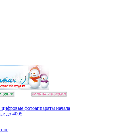
 цифровые фотоаппараты начала
да: до 400$
сное