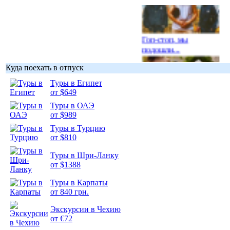
Гоп-стоп, мы
подошли...
Куда поехать в отпуск
Туры в Египет
от $649
Туры в ОАЭ
Подборка
от $989
фотопозитива 1
Туры в Турцию
от $810
Туры в Шри-Ланку
от $1388
Подборка
Туры в Карпаты
фотопозитива 2
от 840 грн.
Экскурсии в Чехию
от €72