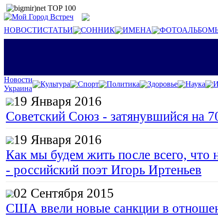
НОВОСТИ
СТАТЬИ
СОННИК
ИМЕНА
ФОТОАЛЬБОМ
Новости
Культура
Спорт
Политика
Здоровье
Наука
И
Украина
19 Января 2016
Советский Союз - затянувшийся на 7
19 Января 2016
Как мы будем жить после всего, что 
- российский поэт Игорь Иртеньев
02 Сентября 2015
США ввели новые санкции в отноше