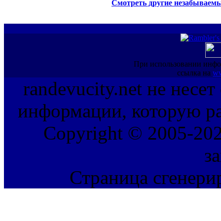
Смотреть другие незабываемы
При использовании инфо
ссылка на
ww
randevucity.net не несе
информации, которую ра
Copyright © 2005-202
з
Страница сгенерир