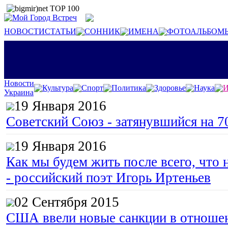
НОВОСТИ
СТАТЬИ
СОННИК
ИМЕНА
ФОТОАЛЬБОМ
Новости
Культура
Спорт
Политика
Здоровье
Наука
И
Украина
19 Января 2016
Советский Союз - затянувшийся на 7
19 Января 2016
Как мы будем жить после всего, что 
- российский поэт Игорь Иртеньев
02 Сентября 2015
США ввели новые санкции в отноше