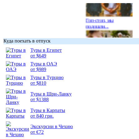
Гоп-стоп, мы
подошли...
Куда поехать в отпуск
Туры в Египет
от $649
Подборка
Туры в ОАЭ
фотопозитива 1
от $989
Туры в Турцию
от $810
Туры в Шри-Ланку
от $1388
Подборка
фотопозитива 2
Туры в Карпаты
от 840 грн.
Экскурсии в Чехию
от €72