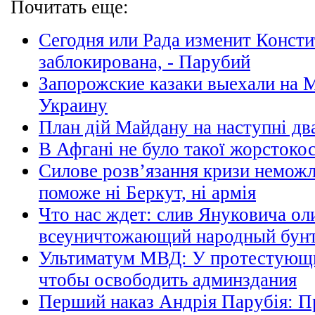
Почитать еще:
Сегодня или Рада изменит Консти
заблокирована, - Парубий
Запорожские казаки выехали на 
Украину
План дій Майдану на наступні дв
В Афгані не було такої жорстокос
Силове розв’язання кризи неможл
поможе ні Беркут, ні армія
Что нас ждет: слив Януковича ол
всеуничтожающий народный бун
Ультиматум МВД: У протестующи
чтобы освободить админздания
Перший наказ Андрія Парубія: П