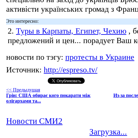
активісти українських громад з Франці
Это интересно:
2.
Туры в Карпаты, Египет, Чехию
, 
предложений и цен... порадует Ваш 
новости по тэгу:
протесты в Украине
Источник:
http://espreso.tv/
<< Предыдущая
Грін: США обирає кого покарати між
Из-за посл
олігархами та...
Новости СМИ2
Загрузка...