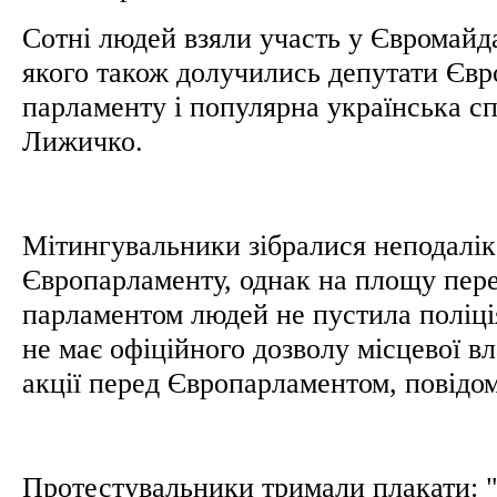
Сотні людей взяли участь у Євромайда
якого також долучились депутати Євр
парламенту і популярна українська сп
Лижичко.
Мітингувальники зібралися неподалік
Європарламенту, однак на площу пер
парламентом людей не пустила поліці
не має офіційного дозволу місцевої в
акції перед Європарламентом, повід
Протестувальники тримали плакати: "