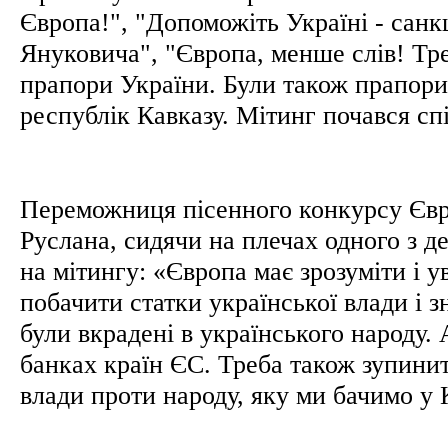
Європа!", "Допоможіть Україні - санк
Януковича", "Європа, менше слів! Тре
прапори України. Були також прапори
республік Кавказу. Мітинг почався сп
Переможниця пісенного конкурсу Єв
Руслана, сидячи на плечах одного з д
на мітингу: «Європа має зрозуміти і у
побачити статки української влади і з
були вкрадені в українського народу. 
банках країн ЄС. Треба також зупини
влади проти народу, яку ми бачимо у 