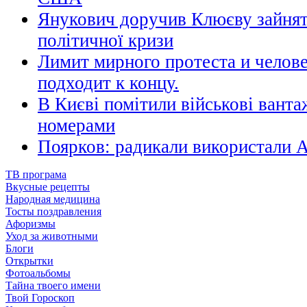
Янукович доручив Клюєву зайня
політичної кризи
Лимит мирного протеста и челове
подходит к концу.
В Києві помітили військові ванта
номерами
Поярков: радикали використали 
ТВ програма
Вкусные рецепты
Народная медицина
Тосты поздравления
Афоризмы
Уход за животными
Блоги
Открытки
Фотоальбомы
Тайна твоего имени
Твой Гороскоп