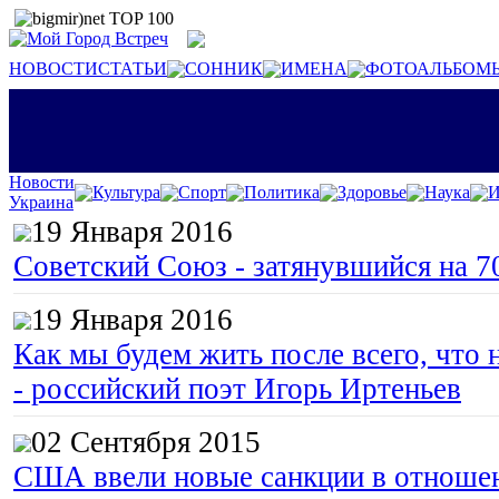
НОВОСТИ
СТАТЬИ
СОННИК
ИМЕНА
ФОТОАЛЬБОМ
Новости
Культура
Спорт
Политика
Здоровье
Наука
И
Украина
19 Января 2016
Советский Союз - затянувшийся на 7
19 Января 2016
Как мы будем жить после всего, что 
- российский поэт Игорь Иртеньев
02 Сентября 2015
США ввели новые санкции в отноше