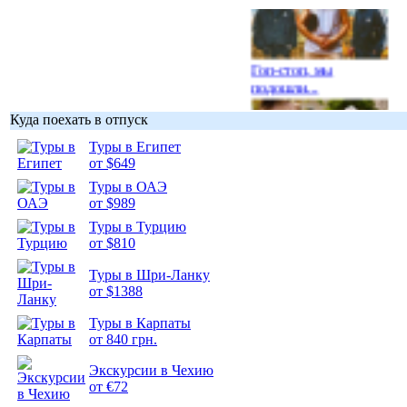
Гоп-стоп, мы
подошли...
Куда поехать в отпуск
Туры в Египет
от $649
Туры в ОАЭ
Подборка
от $989
фотопозитива 1
Туры в Турцию
от $810
Туры в Шри-Ланку
от $1388
Подборка
Туры в Карпаты
фотопозитива 2
от 840 грн.
Экскурсии в Чехию
от €72