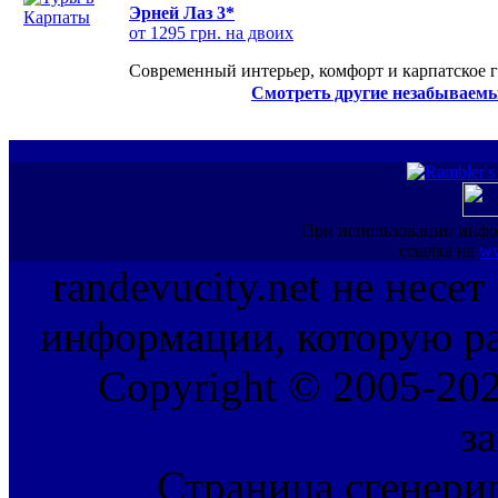
Эрней Лаз 3*
от 1295 грн. на двоих
Современный интерьер, комфорт и карпатское г
Смотреть другие незабываемы
При использовании инфо
ссылка на
ww
randevucity.net не несе
информации, которую ра
Copyright © 2005-202
з
Страница сгенерир