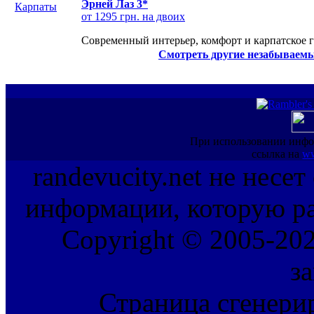
Эрней Лаз 3*
от 1295 грн. на двоих
Современный интерьер, комфорт и карпатское г
Смотреть другие незабываемы
При использовании инфо
ссылка на
ww
randevucity.net не несе
информации, которую ра
Copyright © 2005-202
з
Страница сгенерир