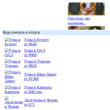
Гоп-стоп, мы
подошли...
Куда поехать в отпуск
Туры в Египет
от $649
Подборка
Туры в ОАЭ
фотопозитива 1
от $989
Туры в Турцию
от $810
Туры в Шри-Ланку
от $1388
Подборка
Туры в Карпаты
фотопозитива 2
от 840 грн.
Экскурсии в Чехию
от €72