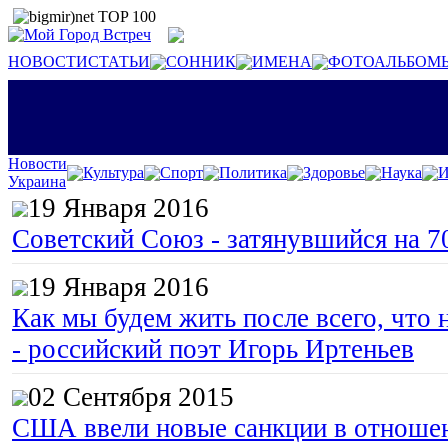
НОВОСТИ
СТАТЬИ
СОННИК
ИМЕНА
ФОТОАЛЬБОМ
Новости
Культура
Спорт
Политика
Здоровье
Наука
И
Украина
19 Января 2016
Советский Союз - затянувшийся на 7
19 Января 2016
Как мы будем жить после всего, что 
- российский поэт Игорь Иртеньев
02 Сентября 2015
США ввели новые санкции в отноше