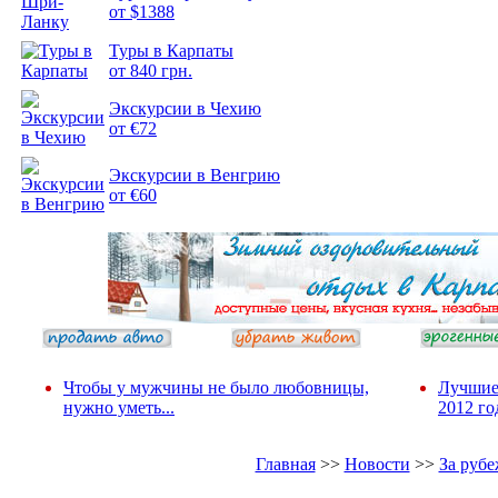
от $1388
Подборка
Туры в Карпаты
фотопозитива 2
от 840 грн.
Экскурсии в Чехию
от €72
Экскурсии в Венгрию
от €60
Чтобы у мужчины не было любовницы,
Лучшие
нужно уметь...
2012 го
Главная
>>
Новости
>>
За руб