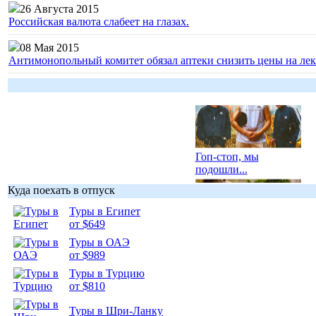
26 Августа 2015
Российская валюта слабеет на глазах.
08 Мая 2015
Антимонопольный комитет обязал аптеки снизить цены на лек
Гоп-стоп, мы
подошли...
Куда поехать в отпуск
Туры в Египет
от $649
Туры в ОАЭ
Подборка
от $989
фотопозитива 1
Туры в Турцию
от $810
Туры в Шри-Ланку