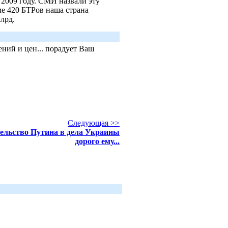
2009 году. СМИ назвали эту
е 420 БТРов наша страна
лрд.
ний и цен... порадует Ваш
Следующая >>
льство Путина в дела Украины
дорого ему...