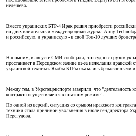
недешево.
Вместо украинских БТР-4 Ирак решил приобрести российские 
на днях влиятельный международный журнал Army Technolog
и российскую, и украинскую - в свой Топ-10 лучших бронет
Напомним, в августе СМИ сообщали, что судно с грузом укр
простаивает в Персидском заливе из-за нежелания иракской
украинской техники. Якобы БТРы оказались бракованными и
Между тем, в Укрспецэкспорте заверили, что "деятельность 
контракта осуществляется в штатном режиме".
По одной из версий, ситуация со срывом иракского контракт
техники стала причиной увольнения в июле гендиректора У
Перегудова.