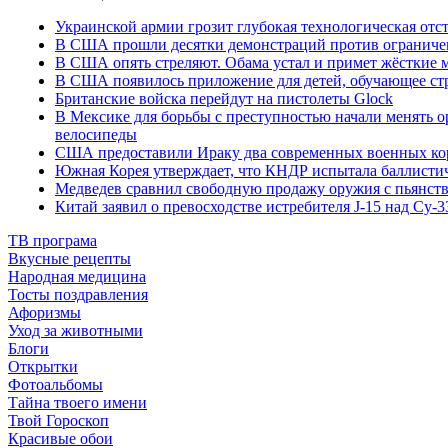
Украинской армии грозит глубокая технологическая отс
В США прошли десятки демонстраций против ограниче
В США опять стреляют. Обама устал и примет жёсткие 
В США появилось приложение для детей, обучающее ст
Британские войска перейдут на пистолеты Glock
В Мексике для борьбы с преступностью начали менять 
велосипеды
США предоставили Ираку два современных военных ко
Южная Корея утверждает, что КНДР испытала баллисти
Медведев сравнил свободную продажу оружия с пьянств
Китай заявил о превосходстве истребителя J-15 над Су-3
ТВ програма
Вкусные рецепты
Народная медицина
Тосты поздравления
Афоризмы
Уход за животными
Блоги
Открытки
Фотоальбомы
Тайна твоего имени
Твой Гороскоп
Красивые обои