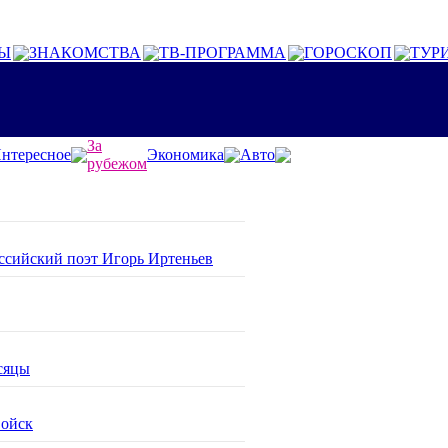
Ы
ЗНАКОМСТВА
ТВ-ПРОГРАММА
ГОРОСКОП
ТУР
За
нтересное
Экономика
Авто
рубежом
оссийский поэт Игорь Иртеньев
сяцы
войск