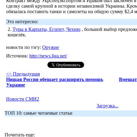
Контракт между Укрспецэкспортом и Ираком был заключен в 
сделку самой крупной в истории независимой Украины. Кром
обязалась поставить танки и самолеты на общую сумму $2,4 м
Это интересно:
2.
Туры в Карпаты, Египет, Чехию
, большой выбор предложе
кошелёк.
новости по тэгу:
Оружие
Источник:
http://news.liga.net/
<< Предыдущая
Нищая Россия обещает расширить помощь
Вмешате
Украине
Новости СМИ2
Загрузка...
ТОП 10: самые читаемые статьи
Почитать еще: