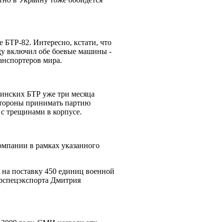
БТР-82. Интересно, кстати, что
y включил обе боевые машины -
ранспортеров мира.
аинских БТР уже три месяца
 стороны принимать партию
 с трещинами в корпусе.
компании в рамках указанного
а на поставку 450 единиц военной
крспецэкспорта Дмитрия