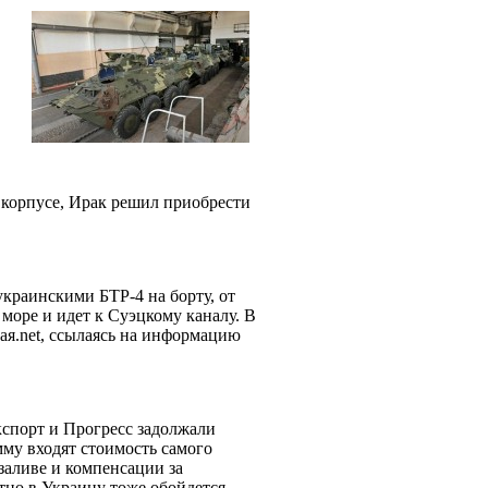
 корпусе, Ирак решил приобрести
 украинскими БТР-4 на борту, от
море и идет к Суэцкому каналу. В
ая.net, ссылаясь на информацию
спорт и Прогресс задолжали
мму входят стоимость самого
заливе и компенсации за
тно в Украину тоже обойдется