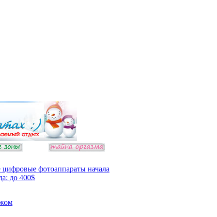
 цифровые фотоаппараты начала
да: до 400$
ежом