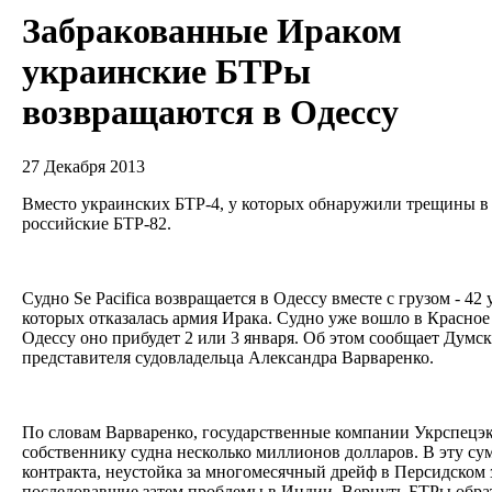
Забракованные Ираком
украинские БТРы
возвращаются в Одессу
27 Декабря 2013
Вместо украинских БТР-4, у которых обнаружили трещины в
российские БТР-82.
Судно Se Pacifica возвращается в Одессу вместе с грузом - 42
которых отказалась армия Ирака. Судно уже вошло в Красное 
Одессу оно прибудет 2 или 3 января. Об этом сообщает Думск
представителя судовладельца Александра Варваренко.
По словам Варваренко, государственные компании Укрспецэк
собственнику судна несколько миллионов долларов. В эту су
контракта, неустойка за многомесячный дрейф в Персидском 
последовавшие затем проблемы в Индии. Вернуть БТРы обра