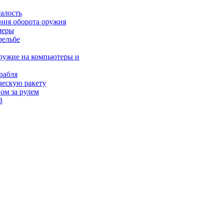
талость
ния оборота оружия
меры
рельбе
оружие на компьютеры и
рабля
ческую ракету
ом за рулем
3