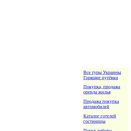
Все туры Украины
Горящие путёвки
Покупка, продажа
оренда жилья
Продажа покупка
автомобилей
Каталог готелей
гостиницы
Поиск работы