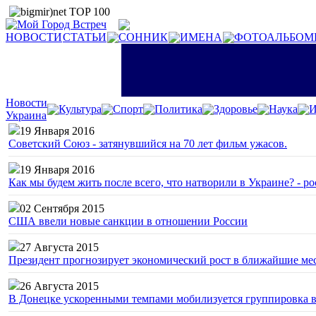
НОВОСТИ
СТАТЬИ
СОННИК
ИМЕНА
ФОТОАЛЬБОМ
Новости
Культура
Спорт
Политика
Здоровье
Наука
И
Украина
19 Января 2016
Советский Союз - затянувшийся на 70 лет фильм ужасов.
19 Января 2016
Как мы будем жить после всего, что натворили в Украине? - р
02 Сентября 2015
США ввели новые санкции в отношении России
27 Августа 2015
Президент прогнозирует экономический рост в ближайшие ме
26 Августа 2015
В Донецке ускоренными темпами мобилизуется группировка 