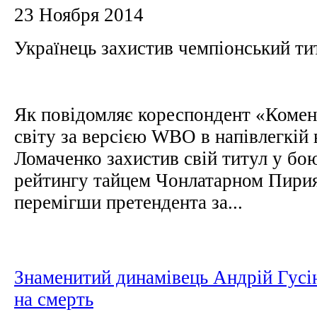
23 Ноября 2014
Українець захистив чемпіонський 
Як повідомляє кореспондент «Комен
світу за версією WBO в напівлегкій 
Ломаченко захистив свій титул у б
рейтингу тайцем Чонлатарном Пирия
перемігши претендента за...
Знаменитий динамівець Андрій Гусі
на смерть