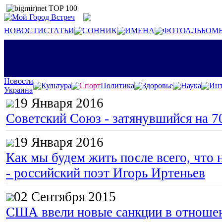
НОВОСТИ
СТАТЬИ
СОННИК
ИМЕНА
ФОТОАЛЬБОМ
Новости
Культура
Спорт
Политика
Здоровье
Наука
Инт
Украина
19 Января 2016
Советский Союз - затянувшийся на 7
19 Января 2016
Как мы будем жить после всего, что 
- российский поэт Игорь Иртеньев
02 Сентября 2015
США ввели новые санкции в отноше