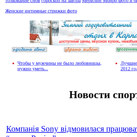
толкование снов
гороскоп на завтра
Мерилин Монро фото и б
Женские интимные стрижки фото
Чтобы у мужчины не было любовницы,
Лучшие
нужно уметь...
2012 го
Новости спор
Компанія Sony відмовилася працюв