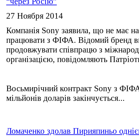
“через Росію”
27 Ноября 2014
Компанія Sony заявила, що не має н
працювати з ФІФА. Відомий бренд в
продовжувати співпрацю з міжнаро
організацією, повідомляють Патріот
Восьмирічний контракт Sony з ФІФА
мільйонів доларів закінчується...
Ломаченко здолав Пирияпиньо одні