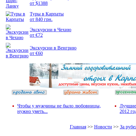
от $1388
Подборка
Туры в Карпаты
фотопозитива 2
от 840 грн.
Экскурсии в Чехию
от €72
Экскурсии в Венгрию
от €60
Чтобы у мужчины не было любовницы,
Лучшие
нужно уметь...
2012 го
Главная
>>
Новости
>>
За руб