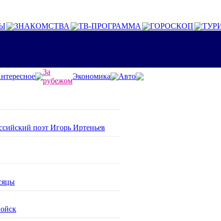
Ы
ЗНАКОМСТВА
ТВ-ПРОГРАММА
ГОРОСКОП
ТУР
За
нтересное
Экономика
Авто
рубежом
оссийский поэт Игорь Иртеньев
сяцы
войск