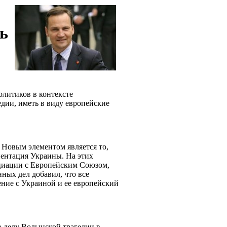
ь
литиков в контексте
дии, иметь в виду европейские
 Новым элементом является то,
иентация Украины. На этих
оциации с Европейским Союзом,
ных дел добавил, что все
ние с Украиной и ее европейский
 делу Волынской трагедии в