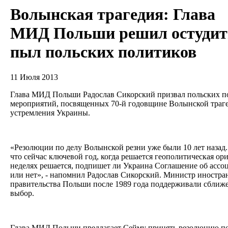
Волынская трагедия: Глава
МИД Польши решил остудит
пыл польских политиков
11 Июля 2013
Глава МИД Польши Радослав Сикорский призвал польских по
мероприятий, посвященных 70-й годовщине Волынской траге
устремления Украины.
«Резолюции по делу Волынской резни уже были 10 лет назад.
что сейчас ключевой год, когда решается геополитическая ор
неделях решается, подпишет ли Украина Соглашение об асс
или нет», - напомнил Радослав Сикорский. Министр иностран
правительства Польши после 1989 года поддерживали сближе
выбор.
Глава МИД Польши предлагает Сейму принять резолюцию по