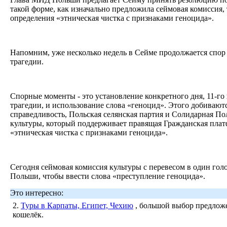
такой форме, как изначально предложила сеймовая комиссия, 
определения «этническая чистка с признаками геноцида».
Напомним, уже несколько недель в Сейме продолжается спо
трагедии.
Спорные моменты - это установление конкретного дня, 11-го
трагедии, и использование слова «геноцид». Этого добивают
справедливость, Польская селянская партия и Солидарная По
культуры, который поддерживает правящая Гражданская пла
«этническая чистка с признаками геноцида».
Сегодня сеймовая комиссия культуры с перевесом в один гол
Польши, чтобы ввести слова «преступление геноцида».
Это интересно:
2.
Туры в Карпаты, Египет, Чехию
, большой выбор предложе
кошелёк.