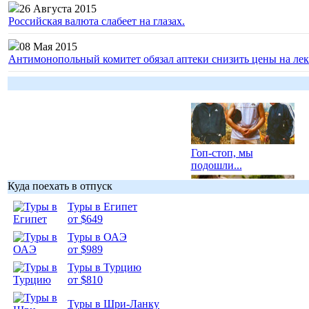
26 Августа 2015
Российская валюта слабеет на глазах.
08 Мая 2015
Антимонопольный комитет обязал аптеки снизить цены на лек
Гоп-стоп, мы
подошли...
Куда поехать в отпуск
Туры в Египет
от $649
Туры в ОАЭ
Подборка
от $989
фотопозитива 1
Туры в Турцию
от $810
Туры в Шри-Ланку