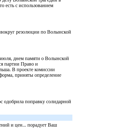
то есть с использованием
р вокруг резолюции по Волынской
 июля, днем памяти о Волынской
ся партии Право и
льша. В проекте комиссии
тформа, приняты определение
ос одобрила поправку солидарной
ний и цен... порадует Ваш