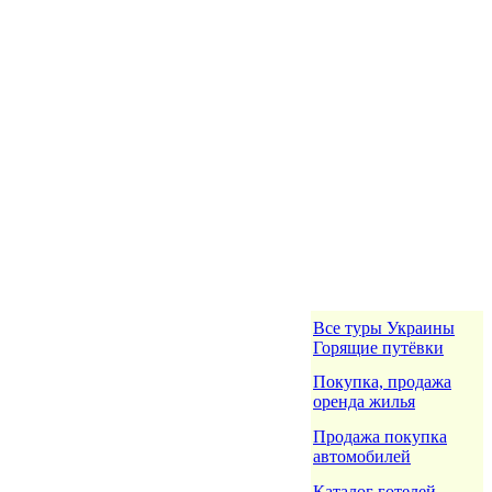
Все туры Украины
Горящие путёвки
Покупка, продажа
оренда жилья
Продажа покупка
автомобилей
Каталог готелей