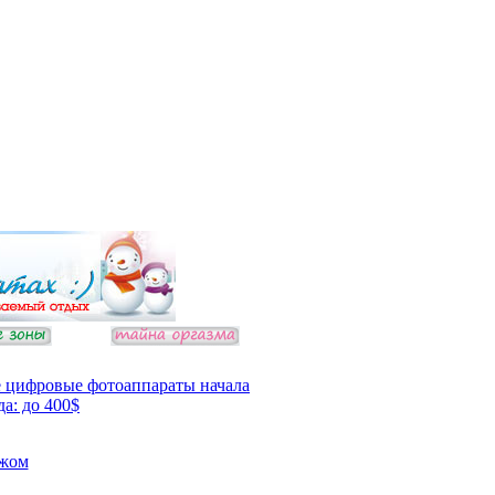
 цифровые фотоаппараты начала
да: до 400$
ежом