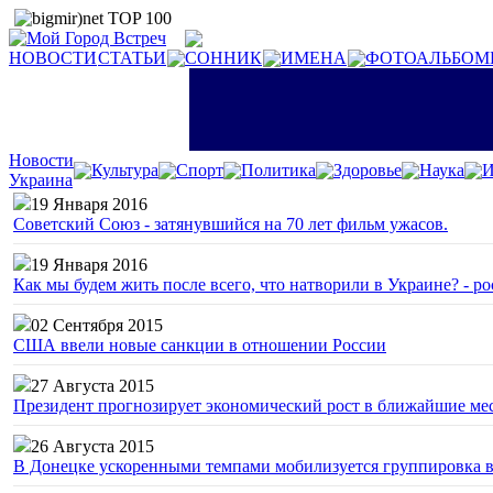
НОВОСТИ
СТАТЬИ
СОННИК
ИМЕНА
ФОТОАЛЬБОМ
Новости
Культура
Спорт
Политика
Здоровье
Наука
И
Украина
19 Января 2016
Советский Союз - затянувшийся на 70 лет фильм ужасов.
19 Января 2016
Как мы будем жить после всего, что натворили в Украине? - р
02 Сентября 2015
США ввели новые санкции в отношении России
27 Августа 2015
Президент прогнозирует экономический рост в ближайшие ме
26 Августа 2015
В Донецке ускоренными темпами мобилизуется группировка 