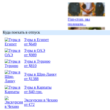
Гоп-стоп, мы
подошли...
Куда поехать в отпуск
Туры в Египет
от $649
Туры в ОАЭ
Подборка
от $989
фотопозитива 1
Туры в Турцию
от $810
Туры в Шри-Ланку
от $1388
Подборка
Туры в Карпаты
фотопозитива 2
от 840 грн.
Экскурсии в Чехию
от €72