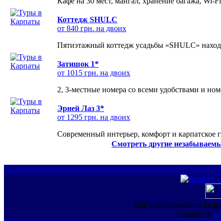
Кафе на 30 мест, мангал, хранение багажа, Wi-F
Коттедж SHULC
от 840 грн. на двоих
Пятиэтажный коттедж усадьбы «SHULC» находит
Затишок 1*
от 1015 грн. на двоих
2, 3-местные номера со всеми удобствами и но
Эрней Лаз 3*
от 1295 грн. на двоих
Современный интерьер, комфорт и карпатское г
Смотреть другие незабываемы
При использовании инфо
ссылка на
ww