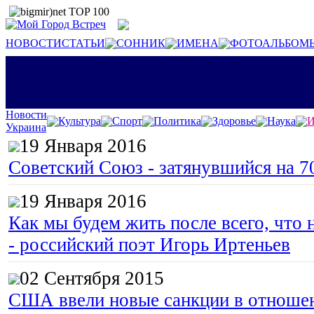
НОВОСТИ
СТАТЬИ
СОННИК
ИМЕНА
ФОТОАЛЬБОМ
Новости
Культура
Спорт
Политика
Здоровье
Наука
И
Украина
19 Января 2016
Советский Союз - затянувшийся на 7
19 Января 2016
Как мы будем жить после всего, что 
- российский поэт Игорь Иртеньев
02 Сентября 2015
США ввели новые санкции в отноше