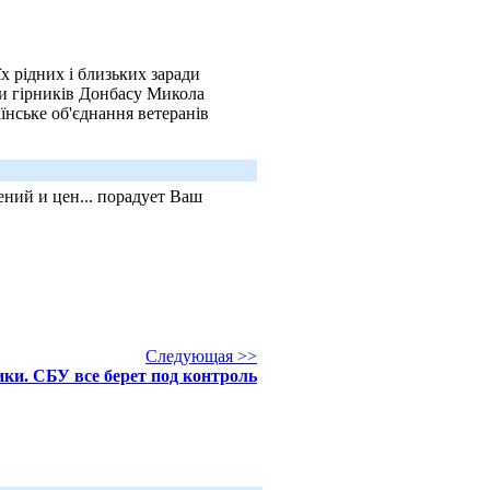
їх рідних і близьких заради
и гірників Донбасу Микола
їнське об'єднання ветеранів
ний и цен... порадует Ваш
Следующая >>
ики. СБУ все берет под контроль