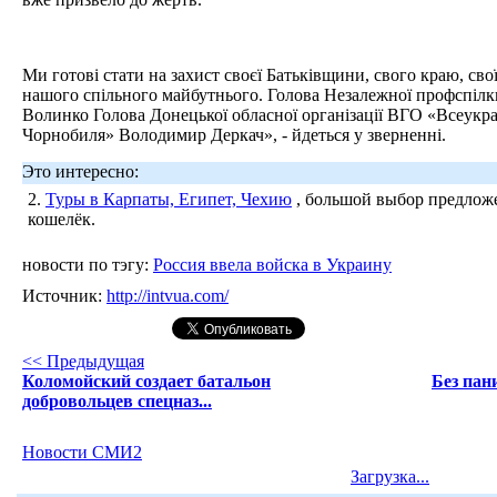
Ми готові стати на захист своєї Батьківщини, свого краю, сво
нашого спільного майбутнього. Голова Незалежної профспілк
Волинко Голова Донецької обласної організації ВГО «Всеукра
Чорнобиля» Володимир Деркач», - йдеться у зверненні.
Это интересно:
2.
Туры в Карпаты, Египет, Чехию
, большой выбор предложе
кошелёк.
новости по тэгу:
Россия ввела войска в Украину
Источник:
http://intvua.com/
<< Предыдущая
Коломойский создает батальон
Без пан
добровольцев спецназ...
Новости СМИ2
Загрузка...