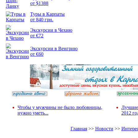
от $1388
Подборка
Туры в Карпаты
фотопозитива 2
от 840 грн.
Экскурсии в Чехию
от €72
Экскурсии в Венгрию
от €60
Чтобы у мужчины не было любовницы,
Лучшие
нужно уметь...
2012 го
Главная
>>
Новости
>>
Интере