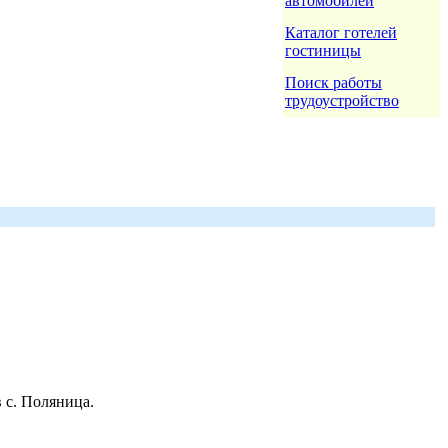
автомобилей
Каталог готелей
гостиницы
Поиск работы
трудоустройство
 с. Поляница.