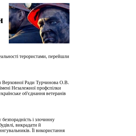
и
 реальності терористами, перейшли
ви Верховної Ради Турчинова О.В.
 імені Незалежної профспілки
українське об'єднання ветеранів
 безпорадність і злочинну
удівлі, викрадати й
ингувальників. Її використання