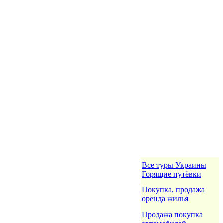
Все туры Украины
Горящие путёвки
Покупка, продажа
оренда жилья
Продажа покупка