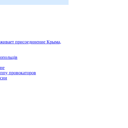
ерживает присоединение Крыма,
топольців
ине
уппу провокаторов
ссии