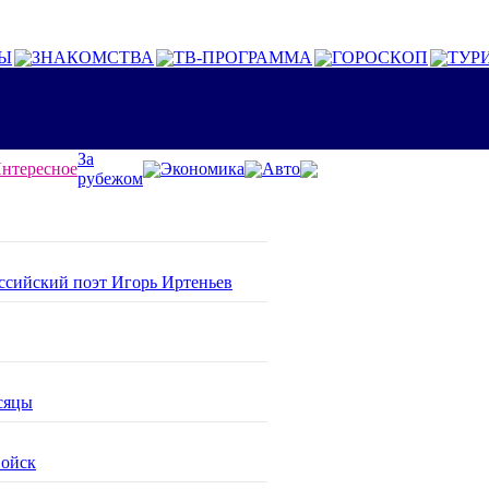
Ы
ЗНАКОМСТВА
ТВ-ПРОГРАММА
ГОРОСКОП
ТУР
За
нтересное
Экономика
Авто
рубежом
оссийский поэт Игорь Иртеньев
сяцы
войск