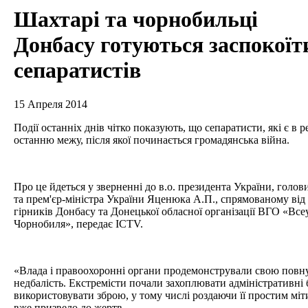
Шахтарі та чорнобильці
Донбасу готуються заспокоїт
сепаратистів
15 Апреля 2014
Події останніх днів чітко показують, що сепаратисти, які є в
останню межу, після якої починається громадянська війна.
Про це йдеться у зверненні до в.о. президента України, голо
та прем'єр-міністра України Яценюка А.П., спрямованому від
гірників Донбасу та Донецької обласної організації ВГО «Все
Чорнобиля», передає ICTV.
«Влада і правоохоронні органи продемонстрували свою повну
недбалість. Екстремісти почали захоплювати адміністративні б
використовувати зброю, у тому числі роздаючи її простим міт
вже призвело до жертв.