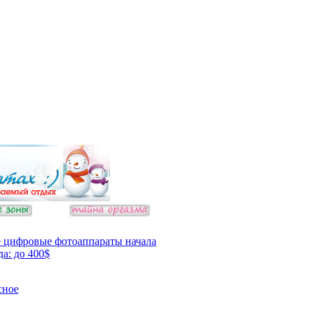
 цифровые фотоаппараты начала
да: до 400$
сное