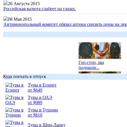
26 Августа 2015
Российская валюта слабеет на глазах.
08 Мая 2015
Антимонопольный комитет обязал аптеки снизить цены на лек
Гоп-стоп, мы
подошли...
Куда поехать в отпуск
Туры в Египет
от $649
Туры в ОАЭ
Подборка
от $989
фотопозитива 1
Туры в Турцию
от $810
Туры в Шри-Ланку