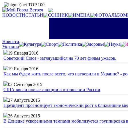
НОВОСТИ
СТАТЬИ
СОННИК
ИМЕНА
ФОТОАЛЬБОМ
Новости
Культура
Спорт
Политика
Здоровье
Наука
И
Украина
19 Января 2016
Советский Союз - затянувшийся на 70 лет фильм ужасов.
19 Января 2016
Как мы будем жить после всего, что натворили в Украине? - р
02 Сентября 2015
США ввели новые санкции в отношении России
27 Августа 2015
Президент прогнозирует экономический рост в ближайшие ме
26 Августа 2015
В Донецке ускоренными темпами мобилизуется группировка 