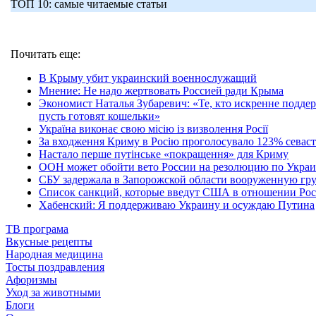
ТОП 10: самые читаемые статьи
Почитать еще:
В Крыму убит украинский военнослужащий
Мнение: Не надо жертвовать Россией ради Крыма
Экономист Наталья Зубаревич: «Те, кто искренне подд
пусть готовят кошельки»
Україна виконає свою місію із визволення Росії
За входження Криму в Росію проголосувало 123% севас
Настало перше путінське «покращення» для Криму
ООН может обойти вето России на резолюцию по Укра
СБУ задержала в Запорожской области вооруженную гр
Список санкций, которые введут США в отношении Ро
Хабенский: Я поддерживаю Украину и осуждаю Путина
ТВ програма
Вкусные рецепты
Народная медицина
Тосты поздравления
Афоризмы
Уход за животными
Блоги