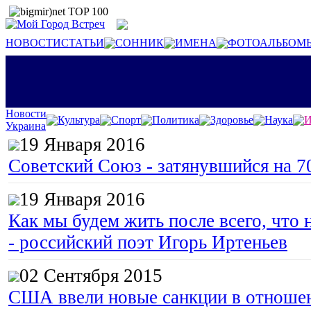
НОВОСТИ
СТАТЬИ
СОННИК
ИМЕНА
ФОТОАЛЬБОМ
Новости
Культура
Спорт
Политика
Здоровье
Наука
И
Украина
19 Января 2016
Советский Союз - затянувшийся на 7
19 Января 2016
Как мы будем жить после всего, что 
- российский поэт Игорь Иртеньев
02 Сентября 2015
США ввели новые санкции в отноше