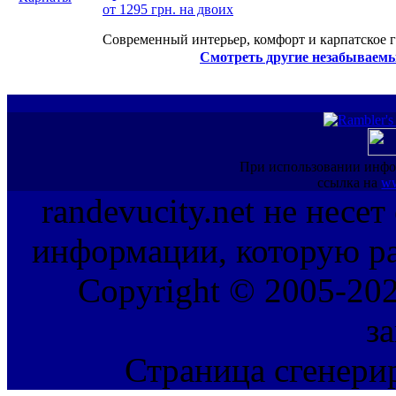
от 1295 грн. на двоих
Современный интерьер, комфорт и карпатское г
Смотреть другие незабываемы
При использовании инфо
ссылка на
ww
randevucity.net не несе
информации, которую ра
Copyright © 2005-202
з
Страница сгенерир