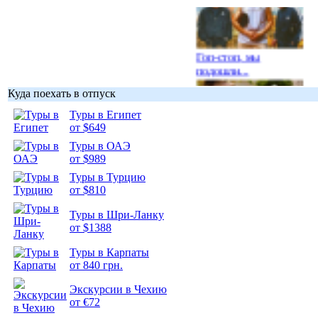
Гоп-стоп, мы
подошли...
Куда поехать в отпуск
Туры в Египет
от $649
Туры в ОАЭ
Подборка
от $989
фотопозитива 1
Туры в Турцию
от $810
Туры в Шри-Ланку
от $1388
Подборка
Туры в Карпаты
фотопозитива 2
от 840 грн.
Экскурсии в Чехию
от €72