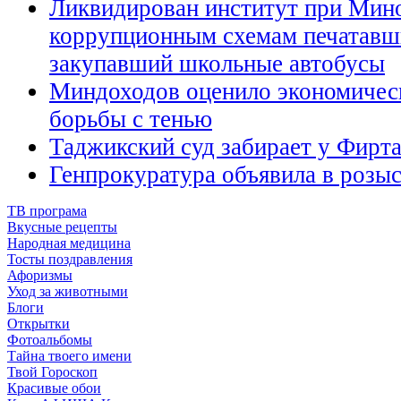
Ликвидирован институт при Мино
коррупционным схемам печатавш
закупавший школьные автобусы
Миндоходов оценило экономичес
борьбы с тенью
Таджикский суд забирает у Фирт
Генпрокуратура объявила в розы
ТВ програма
Вкусные рецепты
Народная медицина
Тосты поздравления
Афоризмы
Уход за животными
Блоги
Открытки
Фотоальбомы
Тайна твоего имени
Твой Гороскоп
Красивые обои