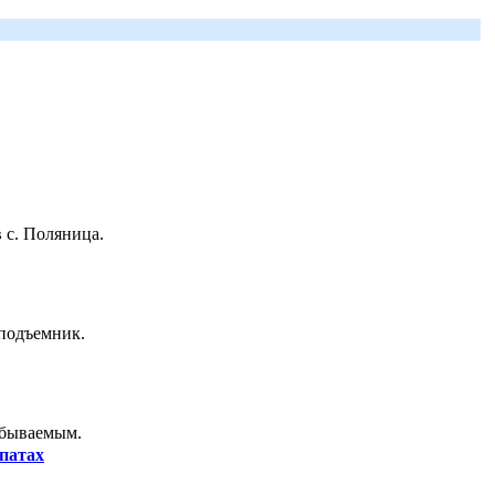
 с. Поляница.
 подъемник.
абываемым.
патах