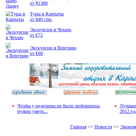
от $1388
Подборка
Туры в Карпаты
фотопозитива 2
от 840 грн.
Экскурсии в Чехию
от €72
Экскурсии в Венгрию
от €60
Чтобы у мужчины не было любовницы,
Лучшие
нужно уметь...
2012 го
Главная
>>
Новости
>>
Эконом