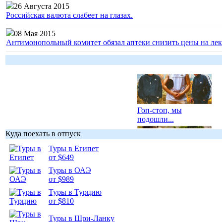
26 Августа 2015
Российская валюта слабеет на глазах.
08 Мая 2015
Антимонопольный комитет обязал аптеки снизить цены на лек
Гоп-стоп, мы
подошли...
Куда поехать в отпуск
Туры в Египет
от $649
Туры в ОАЭ
Подборка
от $989
фотопозитива 1
Туры в Турцию
от $810
Туры в Шри-Ланку