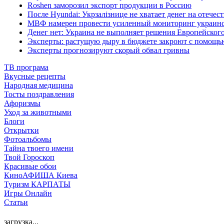
Roshen заморозил экспорт продукции в Россию
После Hyundai: Укрзалізнице не хватает денег на отечес
МВФ намерен провести усиленный мониторинг украин
Денег нет: Украина не выполняет решения Европейского
Эксперты: растущую дыру в бюджете закроют с помощью
Эксперты прогнозируют скорый обвал гривны
ТВ програма
Вкусные рецепты
Народная медицина
Тосты поздравления
Афоризмы
Уход за животными
Блоги
Открытки
Фотоальбомы
Тайна твоего имени
Твой Гороскоп
Красивые обои
КиноАФИША Киева
Туризм КАРПАТЫ
Игры Онлайн
Статьи
загрузка...