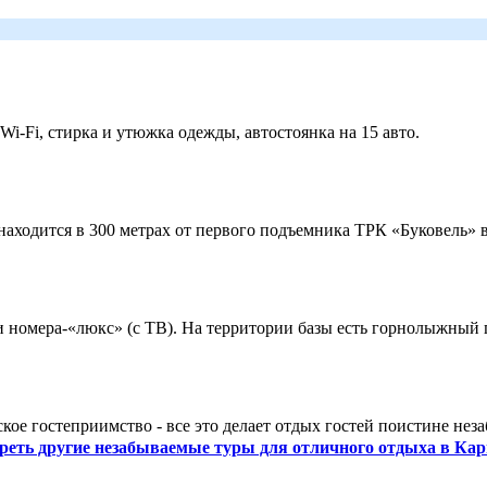
 Wi-Fi, стирка и утюжка одежды, автостоянка на 15 авто.
ходится в 300 метрах от первого подъемника ТРК «Буковель» в
 и номера-«люкс» (с ТВ). На территории базы есть горнолыжный
кое гостеприимство - все это делает отдых гостей поистине нез
реть другие незабываемые туры для отличного отдыха в Кар