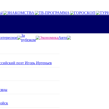
Ы
ЗНАКОМСТВА
ТВ-ПРОГРАММА
ГОРОСКОП
ТУР
За
нтересное
Экономика
Авто
рубежом
оссийский поэт Игорь Иртеньев
сяцы
войск