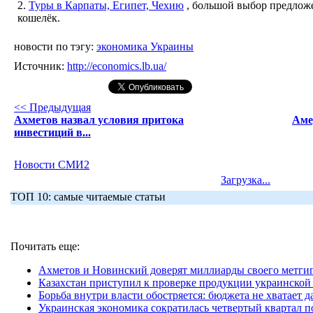
2.
Туры в Карпаты, Египет, Чехию
, большой выбор предложе
кошелёк.
новости по тэгу:
экономика Украины
Источник:
http://economics.lb.ua/
<< Предыдущая
Ахметов назвал условия притока
Аме
инвестиций в...
Новости СМИ2
Загрузка...
ТОП 10: самые читаемые статьи
Почитать еще:
Ахметов и Новинский доверят миллиарды своего метгиг
Казахстан приступил к проверке продукции украинской
Борьба внутри власти обостряется: бюджета не хватает д
Украинская экономика сократилась четвертый квартал п