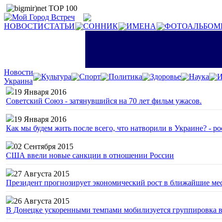
НОВОСТИ
СТАТЬИ
СОННИК
ИМЕНА
ФОТОАЛЬБОМ
Новости
Культура
Спорт
Политика
Здоровье
Наука
И
Украина
19 Января 2016
Советский Союз - затянувшийся на 70 лет фильм ужасов.
19 Января 2016
Как мы будем жить после всего, что натворили в Украине? - р
02 Сентября 2015
США ввели новые санкции в отношении России
27 Августа 2015
Президент прогнозирует экономический рост в ближайшие ме
26 Августа 2015
В Донецке ускоренными темпами мобилизуется группировка 