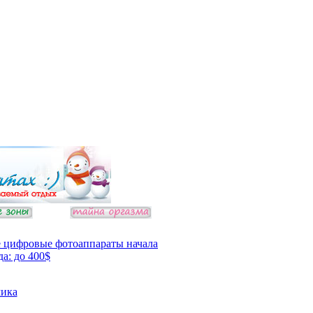
 цифровые фотоаппараты начала
да: до 400$
ика