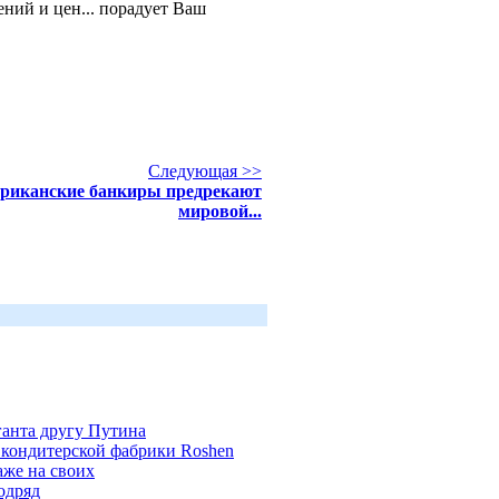
ний и цен... порадует Ваш
Следующая >>
риканские банкиры предрекают
мировой...
анта другу Путина
 кондитерской фабрики Roshen
аже на своих
одряд