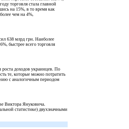
году торговля стала главной
ись на 15%, в то время как
 более чем на 4%,
сил 638 млрд грн. Наиболее
6%, быстрее всего торговля
 роста доходов украинцев. По
сть те, которые можно потратить
нению с аналогичным периодом
ве Виктора Януковича.
иальной статистике) двухзначными