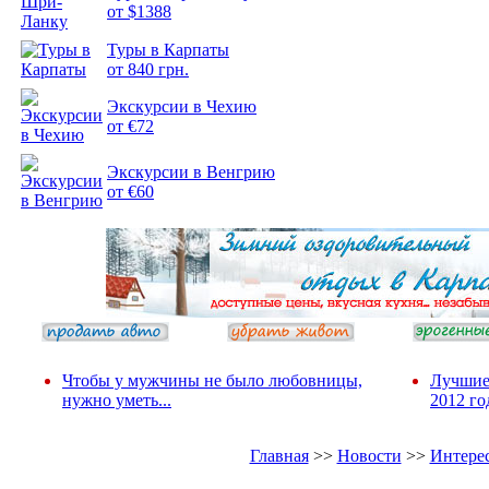
от $1388
Подборка
Туры в Карпаты
фотопозитива 2
от 840 грн.
Экскурсии в Чехию
от €72
Экскурсии в Венгрию
от €60
Чтобы у мужчины не было любовницы,
Лучшие
нужно уметь...
2012 го
Главная
>>
Новости
>>
Интере