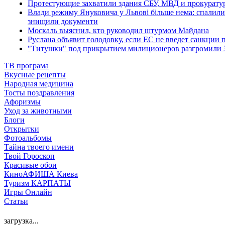
Протестующие захватили здания СБУ, МВД и прокурату
Влади режиму Януковича у Львові більше нема: спалили 
знищили документи
Москаль выяснил, кто руководил штурмом Майдана
Руслана объявит голодовку, если ЕС не введет санкции 
"Титушки" под прикрытием милиционеров разгромили 
ТВ програма
Вкусные рецепты
Народная медицина
Тосты поздравления
Афоризмы
Уход за животными
Блоги
Открытки
Фотоальбомы
Тайна твоего имени
Твой Гороскоп
Красивые обои
КиноАФИША Киева
Туризм КАРПАТЫ
Игры Онлайн
Статьи
загрузка...