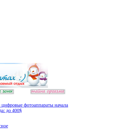
 цифровые фотоаппараты начала
да: до 400$
сное