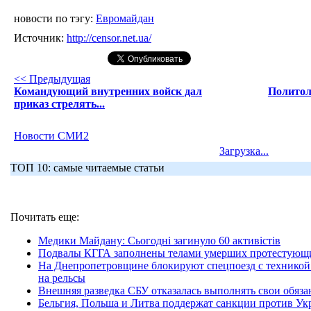
новости по тэгу:
Евромайдан
Источник:
http://censor.net.ua/
<< Предыдущая
Командующий внутренних войск дал
Политол
приказ стрелять...
Новости СМИ2
Загрузка...
ТОП 10: самые читаемые статьи
Почитать еще:
Медики Майдану: Сьогодні загинуло 60 активістів
Подвалы КГГА заполнены телами умерших протестующ
На Днепропетровщине блокируют спецпоезд с техникой 
на рельсы
Внешняя разведка СБУ отказалась выполнять свои обяза
Бельгия, Польша и Литва поддержат санкции против У