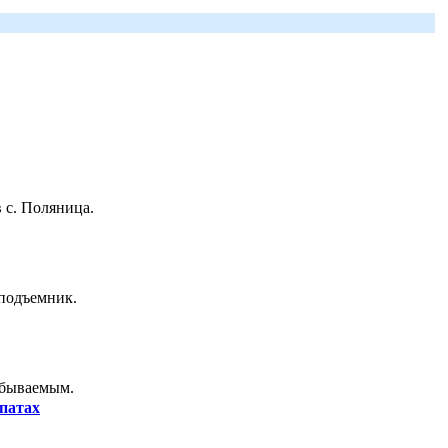
 с. Поляница.
 подъемник.
абываемым.
патах