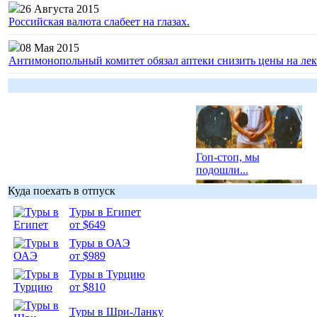
26 Августа 2015
Российская валюта слабеет на глазах.
08 Мая 2015
Антимонопольный комитет обязал аптеки снизить цены на лек
Гоп-стоп, мы
подошли...
Куда поехать в отпуск
Туры в Египет
от $649
Туры в ОАЭ
Подборка
от $989
фотопозитива 1
Туры в Турцию
от $810
Туры в Шри-Ланку