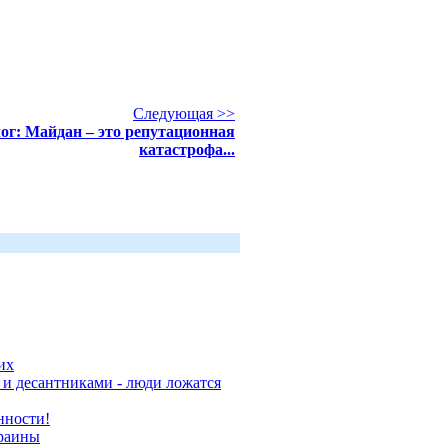
Следующая >>
ог: Майдан – это репутационная
катастрофа...
их
и десантниками - люди ложатся
нности!
краины