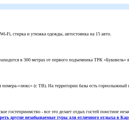
 Wi-Fi, стирка и утюжка одежды, автостоянка на 15 авто.
ходится в 300 метрах от первого подъемника ТРК «Буковель» в
 и номера-«люкс» (с ТВ). На территории базы есть горнолыжный
кое гостеприимство - все это делает отдых гостей поистине нез
реть другие незабываемые туры для отличного отдыха в Кар