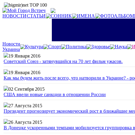
НОВОСТИ
СТАТЬИ
СОННИК
ИМЕНА
ФОТОАЛЬБОМ
Новости
Культура
Спорт
Политика
Здоровье
Наука
И
Украина
19 Января 2016
Советский Союз - затянувшийся на 70 лет фильм ужасов.
19 Января 2016
Как мы будем жить после всего, что натворили в Украине? - р
02 Сентября 2015
США ввели новые санкции в отношении России
27 Августа 2015
Президент прогнозирует экономический рост в ближайшие ме
26 Августа 2015
В Донецке ускоренными темпами мобилизуется группировка 