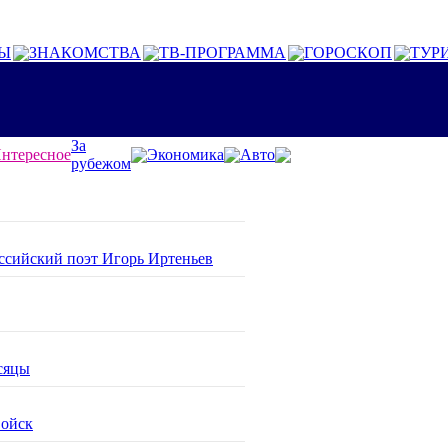
Ы
ЗНАКОМСТВА
ТВ-ПРОГРАММА
ГОРОСКОП
ТУР
За
нтересное
Экономика
Авто
рубежом
оссийский поэт Игорь Иртеньев
сяцы
войск