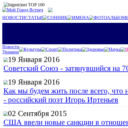
НОВОСТИ
СТАТЬИ
СОННИК
ИМЕНА
ФОТОАЛЬБОМ
Новости
Культура
Спорт
Политика
Здоровье
Наука
И
Украина
19 Января 2016
Советский Союз - затянувшийся на 7
19 Января 2016
Как мы будем жить после всего, что 
- российский поэт Игорь Иртеньев
02 Сентября 2015
США ввели новые санкции в отноше