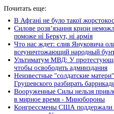
Почитать еще:
В Афгані не було такої жорстокос
Силове розв’язання кризи неможл
поможе ні Беркут, ні армія
Что нас ждет: слив Януковича ол
всеуничтожающий народный бун
Ультиматум МВД: У протестующи
чтобы освободить админздания
Неизвестные "солдатские матери
Грушевского разбирать баррикад
Вооруженные Силы нельзя привле
в мирное время - Минобороны
Конгрессмены США поддержали 