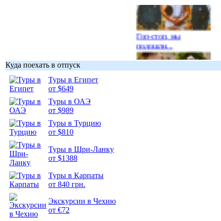
Гоп-стоп, мы
подошли...
Куда поехать в отпуск
Туры в Египет
от $649
Подборка
Туры в ОАЭ
фотопозитива 1
от $989
Туры в Турцию
от $810
Туры в Шри-Ланку
от $1388
Подборка
Туры в Карпаты
фотопозитива 2
от 840 грн.
Экскурсии в Чехию
от €72