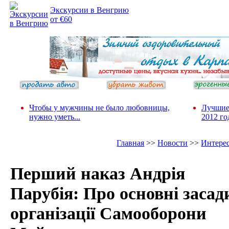
Экскурсии в Венгрию
от €60
Чтобы у мужчины не было любовницы,
Лучшие
нужно уметь...
2012 го
Главная
>>
Новости
>>
Интере
Перший наказ Андрія
Парубія: Про основні засад
організації Самооборони