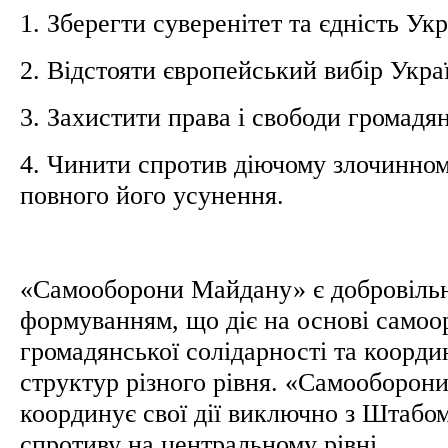
1. Зберегти суверенітет та єдність Ук
2. Відстояти європейський вибір Укра
3. Захистити права і свободи громадя
4. Чинити спротив діючому злочинно
повного його усунення.
«Самооборони Майдану» є добровіль
формуванням, що діє на основі самоор
громадянської солідарності та координ
структур різного рівня. «Самооборо
координує свої дії виключно з Штабо
спротиву на центральному рівні.