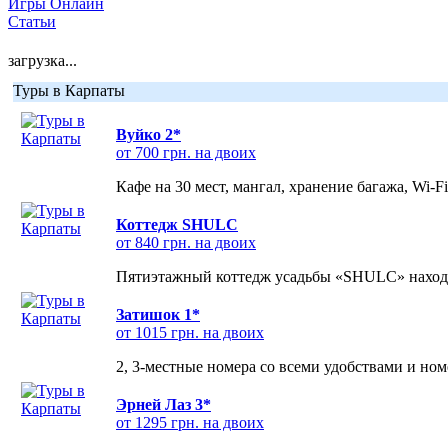
Игры Онлайн
Статьи
загрузка...
Туры в Карпаты
Вуйко 2*
от 700 грн. на двоих
Кафе на 30 мест, мангал, хранение багажа, Wi-F
Коттедж SHULC
от 840 грн. на двоих
Пятиэтажный коттедж усадьбы «SHULC» находит
Затишок 1*
от 1015 грн. на двоих
2, 3-местные номера со всеми удобствами и но
Эрней Лаз 3*
от 1295 грн. на двоих