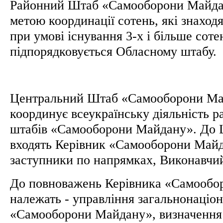
Районний Штаб «Самооборони Майдан
метою координації сотень, які знаход
при умові існування 3-х і більше сотен
підпорядковується Обласному штабу.
Центральний Штаб «Самооборони Май
координує всеукраїнську діяльність 
штабів «Самооборони Майдану». До 
входять Керівник «Самооборони Майд
заступники по напрямках, Виконавчий
До повноважень Керівника «Самооб
належать - управління загальнонаці
«Самооборони Майдану», визначення 