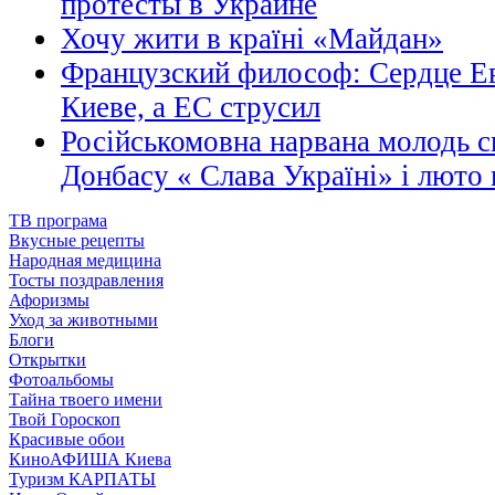
протесты в Украине
Хочу жити в країні «Майдан»
Французский философ: Сердце Ев
Киеве, а ЕС струсил
Російськомовна нарвана молодь с
Донбасу « Слава Україні» і люто
ТВ програма
Вкусные рецепты
Народная медицина
Тосты поздравления
Афоризмы
Уход за животными
Блоги
Открытки
Фотоальбомы
Тайна твоего имени
Твой Гороскоп
Красивые обои
КиноАФИША Киева
Туризм КАРПАТЫ