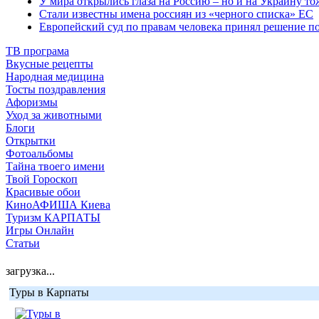
У мира открылись глаза на Россию – но и на Украину то
Стали известны имена россиян из «черного списка» ЕС
Европейский суд по правам человека принял решение 
ТВ програма
Вкусные рецепты
Народная медицина
Тосты поздравления
Афоризмы
Уход за животными
Блоги
Открытки
Фотоальбомы
Тайна твоего имени
Твой Гороскоп
Красивые обои
КиноАФИША Киева
Туризм КАРПАТЫ
Игры Онлайн
Статьи
загрузка...
Туры в Карпаты