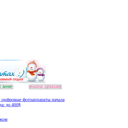
 цифровые фотоаппараты начала
да: до 400$
ежом