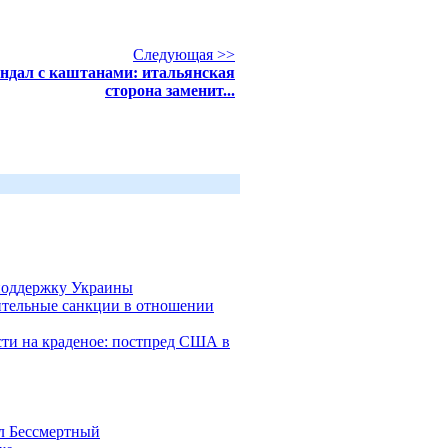
Следующая >>
ндал с каштанами: итальянская
сторона заменит...
поддержку Украины
ительные санкции в отношении
ости на краденое: постпред США в
ол Бессмертный