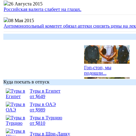
26 Августа 2015
Российская валюта слабеет на глазах.
08 Мая 2015
Антимонопольный комитет обязал аптеки снизить цены на лек
Гоп-стоп, мы
подошли...
Куда поехать в отпуск
Туры в Египет
от $649
Туры в ОАЭ
Подборка
от $989
фотопозитива 1
Туры в Турцию
от $810
Туры в Шри-Ланку