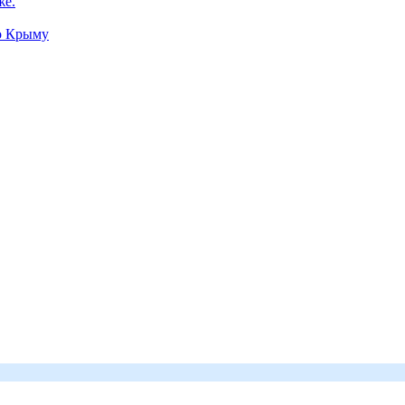
же.
по Крыму