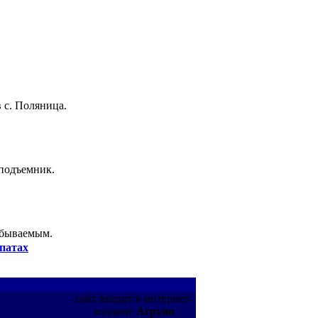
 с. Поляница.
 подъемник.
абываемым.
патах
сайт входит в интернет-
холдинг
Агрупп