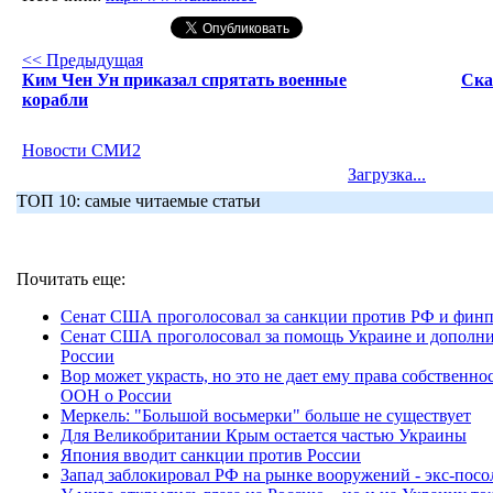
<< Предыдущая
Ким Чен Ун приказал спрятать военные
Ска
корабли
Новости СМИ2
Загрузка...
ТОП 10: самые читаемые статьи
Почитать еще:
Сенат США проголосовал за санкции против РФ и фин
Сенат США проголосовал за помощь Украине и дополн
России
Вор может украсть, но это не дает ему права собственн
ООН о России
Меркель: "Большой восьмерки" больше не существует
Для Великобритании Крым остается частью Украины
Япония вводит санкции против России
Запад заблокировал РФ на рынке вооружений - экс-пос