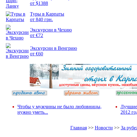
от $1388
Подборка
Туры в Карпаты
фотопозитива 2
от 840 грн.
Экскурсии в Чехию
от €72
Экскурсии в Венгрию
от €60
Чтобы у мужчины не было любовницы,
Лучшие
нужно уметь...
2012 го
Главная
>>
Новости
>>
За руб