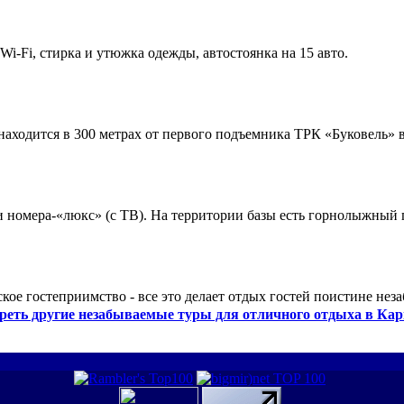
 Wi-Fi, стирка и утюжка одежды, автостоянка на 15 авто.
ходится в 300 метрах от первого подъемника ТРК «Буковель» в
 и номера-«люкс» (с ТВ). На территории базы есть горнолыжный
кое гостеприимство - все это делает отдых гостей поистине нез
реть другие незабываемые туры для отличного отдыха в Кар