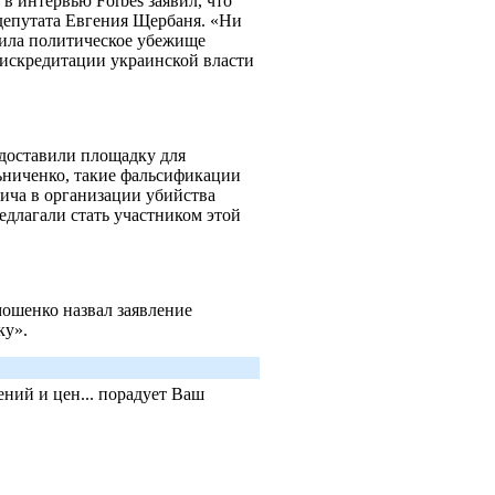
 интервью Forbes заявил, что
депутата Евгения Щербаня. «Ни
авила политическое убежище
искредитации украинской власти
доставили площадку для
ьниченко, такие фальсификации
ича в организации убийства
едлагали стать участником этой
ошенко назвал заявление
ку».
ний и цен... порадует Ваш