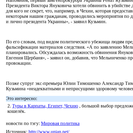
Напомним, первый замгенпрокурора Украины Ренат Кузьмин в
Президента Виктора Януковича хотели обвинить в убийстве 
для кого не секрет, что, например, в Чехии, которая предост
некоторым нашим гражданам, проводились мероприятия по д
и лично президента Украины», - заявил Кузьмин.
По его словам, под видом политического убежища людям пре
фальсификации материалов следствия. «А по заявлению Мел
планировались. Обсуждалась возможность обвинения Януков
Евгения Щербаня», - заявил он, добавив, что Мельниченко пр
провокации.
Позже супруг экс-премьера Юлии Тимошенко Александр Тим
Кузьмина «неадекватными и неприсущими здоровому челове
Это интересно:
2.
Туры в Карпаты, Египет, Чехию
, большой выбор предложе
кошелёк.
новости по тэгу:
Мировая политика
Источник:
http://www.unian.net/