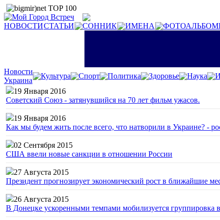
НОВОСТИ
СТАТЬИ
СОННИК
ИМЕНА
ФОТОАЛЬБОМ
Новости
Культура
Спорт
Политика
Здоровье
Наука
И
Украина
19 Января 2016
Советский Союз - затянувшийся на 70 лет фильм ужасов.
19 Января 2016
Как мы будем жить после всего, что натворили в Украине? - р
02 Сентября 2015
США ввели новые санкции в отношении России
27 Августа 2015
Президент прогнозирует экономический рост в ближайшие ме
26 Августа 2015
В Донецке ускоренными темпами мобилизуется группировка 