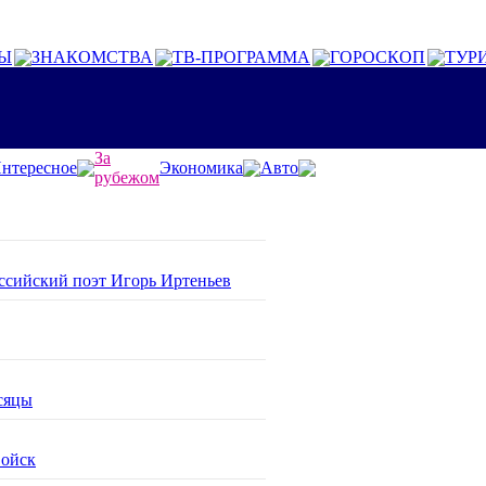
Ы
ЗНАКОМСТВА
ТВ-ПРОГРАММА
ГОРОСКОП
ТУР
За
нтересное
Экономика
Авто
рубежом
оссийский поэт Игорь Иртеньев
сяцы
войск