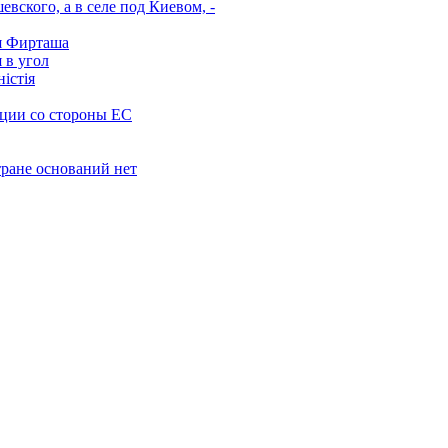
вского, а в селе под Киевом, -
я Фирташа
 в угол
істія
кции со стороны ЕС
тране оснований нет