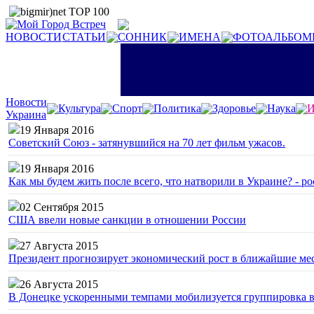
НОВОСТИ
СТАТЬИ
СОННИК
ИМЕНА
ФОТОАЛЬБОМ
Новости
Культура
Спорт
Политика
Здоровье
Наука
И
Украина
19 Января 2016
Советский Союз - затянувшийся на 70 лет фильм ужасов.
19 Января 2016
Как мы будем жить после всего, что натворили в Украине? - р
02 Сентября 2015
США ввели новые санкции в отношении России
27 Августа 2015
Президент прогнозирует экономический рост в ближайшие ме
26 Августа 2015
В Донецке ускоренными темпами мобилизуется группировка 