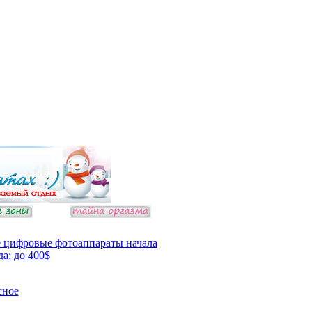
 цифровые фотоаппараты начала
да: до 400$
сное