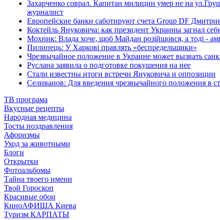
Захарченко соврал. Капитан милиции умер не на ул.Груше
журналист
Европейские банки cаботируют счета Group DF Дмитри
Коктейль Януковича: как президент Украины загнал себя
Мохник: Влада хоче, щоб Майдан розійшовся, а тоді - амн
Пилипець: У Харкові правлять «беспредельщики»
Чрезвычайное положение в Украине может вызвать сан
Руслана заявила о подготовке покушения на нее
Стали известны итоги встречи Януковича и оппозиции
Селиванов: Для введения чрезвычайного положения в с
ТВ програма
Вкусные рецепты
Народная медицина
Тосты поздравления
Афоризмы
Уход за животными
Блоги
Открытки
Фотоальбомы
Тайна твоего имени
Твой Гороскоп
Красивые обои
КиноАФИША Киева
Туризм КАРПАТЫ