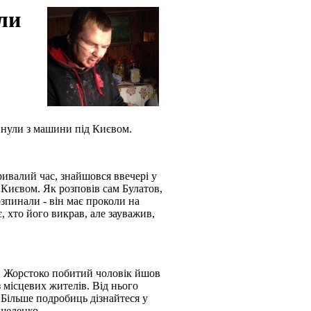
али
инули з машини під Києвом.
ривалий час, знайшовся ввечері у
 Києвом. Як розповів сам Булатов,
озпинали - він має проколи на
 хто його викрав, але зауважив,
. Жорстоко побитий чоловік йшов
з місцевих жителів. Від нього
 Більше подробиць дізнайтеся у
ошеленко