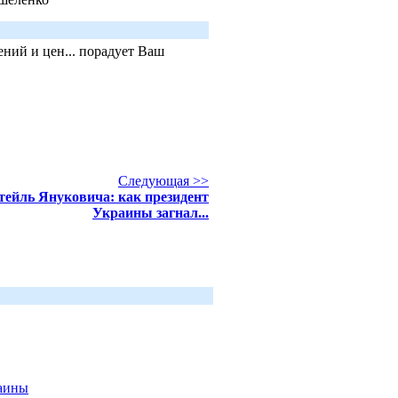
ний и цен... порадует Ваш
Следующая >>
тейль Януковича: как президент
Украины загнал...
раины