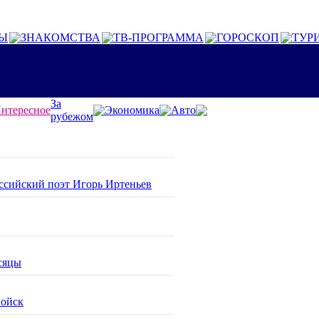
Ы
ЗНАКОМСТВА
ТВ-ПРОГРАММА
ГОРОСКОП
ТУР
За
нтересное
Экономика
Авто
рубежом
оссийский поэт Игорь Иртеньев
сяцы
войск