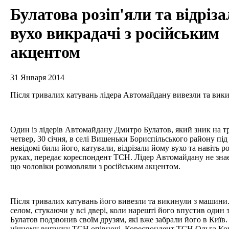
Булатова розіп'яли та відріз
вухо викрадачі з російським
акцентом
31 Января 2014
Після тривалих катувань лідера Автомайдану вивезли та вик
Один із лідерів Автомайдану Дмитро Булатов, який зник на т
четвер, 30 січня, в селі Вишеньки Бориспільського району під
невідомі били його, катували, відрізали йому вухо та навіть р
руках, передає кореспондент ТСН. Лідер Автомайдану не знає,
що чоловіки розмовляли з російським акцентом.
Після тривалих катувань його вивезли та викинули з машини
селом, стукаючи у всі двері, коли нарешті його впустив один 
Булатов подзвонив своїм друзям, які вже забрали його в Київ.
нічному випуску ТСН опівночі. Кореспондент ТСН Ольга К