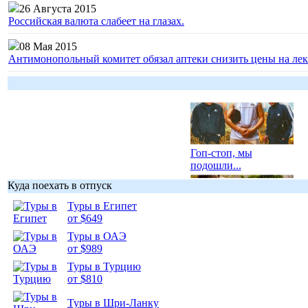
26 Августа 2015
Российская валюта слабеет на глазах.
08 Мая 2015
Антимонопольный комитет обязал аптеки снизить цены на лек
Гоп-стоп, мы
подошли...
Куда поехать в отпуск
Туры в Египет
от $649
Туры в ОАЭ
Подборка
от $989
фотопозитива 1
Туры в Турцию
от $810
Туры в Шри-Ланку