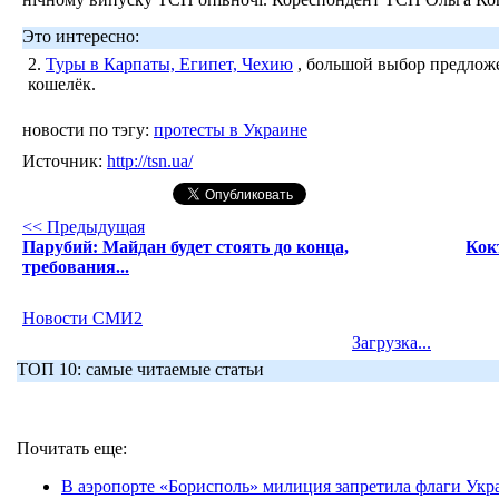
Это интересно:
2.
Туры в Карпаты, Египет, Чехию
, большой выбор предложе
кошелёк.
новости по тэгу:
протесты в Украине
Источник:
http://tsn.ua/
<< Предыдущая
Парубий: Майдан будет стоять до конца,
Кок
требования...
Новости СМИ2
Загрузка...
ТОП 10: самые читаемые статьи
Почитать еще:
В аэропорте «Борисполь» милиция запретила флаги Ук