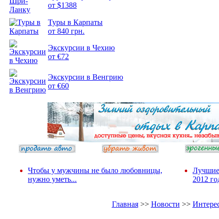
от $1388
Подборка
Туры в Карпаты
фотопозитива 2
от 840 грн.
Экскурсии в Чехию
от €72
Экскурсии в Венгрию
от €60
Чтобы у мужчины не было любовницы,
Лучшие
нужно уметь...
2012 го
Главная
>>
Новости
>>
Интере