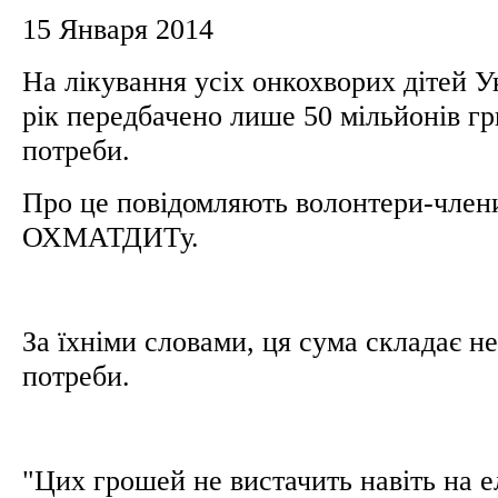
15 Января 2014
На лікування усіх онкохворих дітей У
рік передбачено лише 50 мільйонів гр
потреби.
Про це повідомляють волонтери-члени
ОХМАТДИТу.
За їхніми словами, ця сума складає н
потреби.
"Цих грошей не вистачить навіть на е