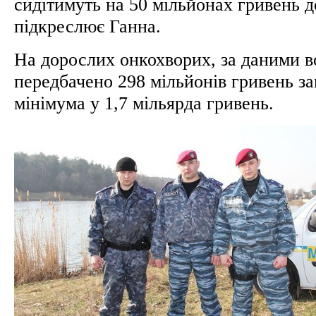
сидітимуть на 50 мільйонах гривень д
підкреслює Ганна.
На дорослих онкохворих, за даними в
передбачено 298 мільйонів гривень за
мінімума у 1,7 мільярда гривень.