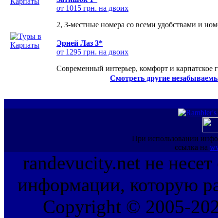
от 1015 грн. на двоих
2, 3-местные номера со всеми удобствами и но
Эрней Лаз 3*
от 1295 грн. на двоих
Современный интерьер, комфорт и карпатское г
Смотреть другие незабываемы
При использовании инфо
ссылка на
ww
randevucity.net не несе
информации, которую ра
Copyright © 2005-202