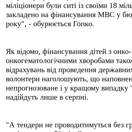
міліціонери були ситі із своїми 18 мі
закладено на фінансування МВС у бю
року", - обурюється Гопко.
Як відомо, фінансування дітей з онко-
онкогематологічними хворобами тако
відрахувань від проведення державних
волонтери наголошують, що наповне
непрогнозоване і у кращому випадку "
надійдуть лише в серпні.
"А тендери не проводитимуться без гр