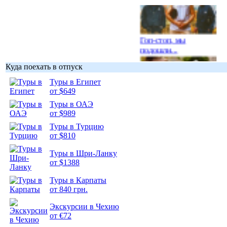
Гоп-стоп, мы
подошли...
Куда поехать в отпуск
Туры в Египет
от $649
Туры в ОАЭ
Подборка
от $989
фотопозитива 1
Туры в Турцию
от $810
Туры в Шри-Ланку
от $1388
Подборка
Туры в Карпаты
фотопозитива 2
от 840 грн.
Экскурсии в Чехию
от €72