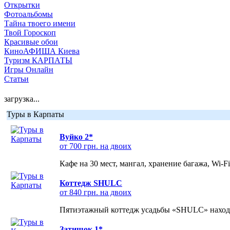
Открытки
Фотоальбомы
Тайна твоего имени
Твой Гороскоп
Красивые обои
КиноАФИША Киева
Туризм КАРПАТЫ
Игры Онлайн
Статьи
загрузка...
Туры в Карпаты
Вуйко 2*
от 700 грн. на двоих
Кафе на 30 мест, мангал, хранение багажа, Wi-F
Коттедж SHULC
от 840 грн. на двоих
Пятиэтажный коттедж усадьбы «SHULC» находит
Затишок 1*