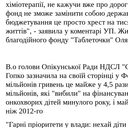
хіміотерапії, не кажучи вже про доро
фонд не зможе замінити собою державн
бюджетування це просто хрест на тис
життів", - заявила у коментарі УП. Ж
благодійного фонду "Таблеточки" Оля
В.о голови Опікунської Ради НДСЛ "
Гопко зазначила на своїй сторінці у 
мільйонів гривень це майже у 4,5 раз
мільйонів, які "вибили" на фінансува
онкохворих дітей минулого року, і ма
ніж 2012-го
"Гарні пріоритети у влади: нехай діт