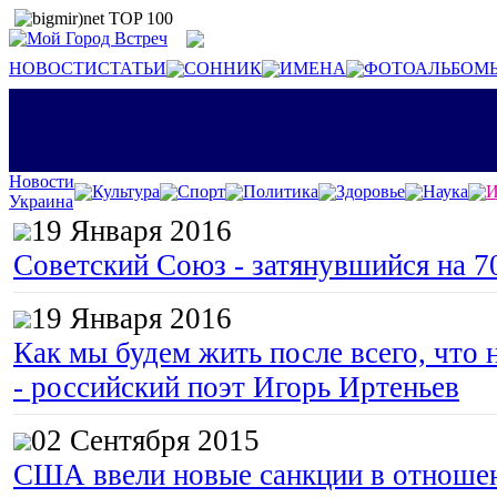
НОВОСТИ
СТАТЬИ
СОННИК
ИМЕНА
ФОТОАЛЬБОМ
Новости
Культура
Спорт
Политика
Здоровье
Наука
И
Украина
19 Января 2016
Советский Союз - затянувшийся на 7
19 Января 2016
Как мы будем жить после всего, что 
- российский поэт Игорь Иртеньев
02 Сентября 2015
США ввели новые санкции в отноше