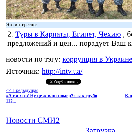
Это интересно:
2.
Туры в Карпаты, Египет, Чехию
, 
предложений и цен... порадует Ваш 
новости по тэгу:
коррупция в Украин
Источник:
http://intv.ua/
<< Предыдущая
«А ви хто? Ну це ж ваш номер?» так грубо
Ка
112...
Новости СМИ2
Загрузка...