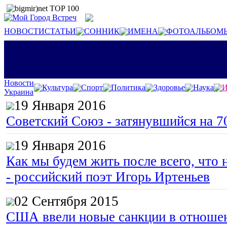
НОВОСТИ
СТАТЬИ
СОННИК
ИМЕНА
ФОТОАЛЬБОМ
Новости
Культура
Спорт
Политика
Здоровье
Наука
И
Украина
19 Января 2016
Советский Союз - затянувшийся на 7
19 Января 2016
Как мы будем жить после всего, что 
- российский поэт Игорь Иртеньев
02 Сентября 2015
США ввели новые санкции в отноше