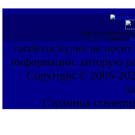
При использовании инфо
ссылка на
ww
randevucity.net не несе
информации, которую ра
Copyright © 2005-202
з
Страница сгенерир