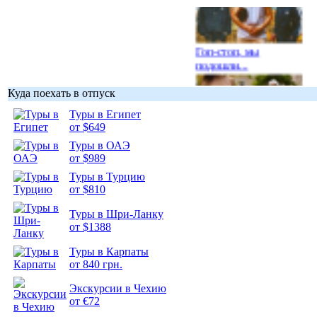
Гоп-стоп, мы
подошли...
Куда поехать в отпуск
Туры в Египет
от $649
Подборка
Туры в ОАЭ
фотопозитива 1
от $989
Туры в Турцию
от $810
Туры в Шри-Ланку
от $1388
Подборка
Туры в Карпаты
фотопозитива 2
от 840 грн.
Экскурсии в Чехию
от €72