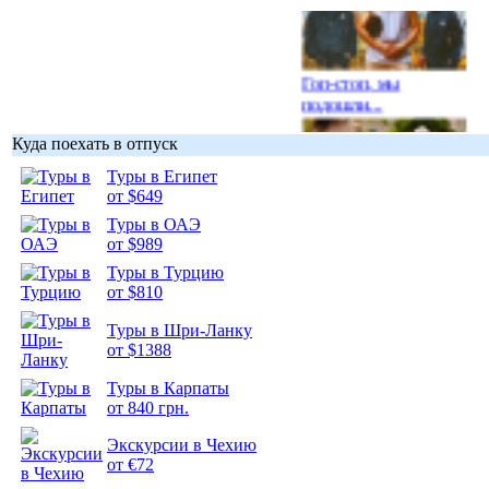
Гоп-стоп, мы
подошли...
Куда поехать в отпуск
Туры в Египет
от $649
Туры в ОАЭ
Подборка
от $989
фотопозитива 1
Туры в Турцию
от $810
Туры в Шри-Ланку
от $1388
Подборка
Туры в Карпаты
фотопозитива 2
от 840 грн.
Экскурсии в Чехию
от €72