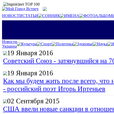
НОВОСТИ
СТАТЬИ
СОННИК
ИМЕНА
ФОТОАЛЬБОМ
Новости
Культура
Спорт
Политика
Здоровье
Наука
И
Украина
19 Января 2016
Советский Союз - затянувшийся на 7
19 Января 2016
Как мы будем жить после всего, что 
- российский поэт Игорь Иртеньев
02 Сентября 2015
США ввели новые санкции в отноше