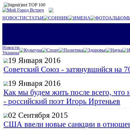
НОВОСТИ
СТАТЬИ
СОННИК
ИМЕНА
ФОТОАЛЬБОМ
Новости
Культура
Спорт
Политика
Здоровье
Наука
И
Украина
19 Января 2016
Советский Союз - затянувшийся на 7
19 Января 2016
Как мы будем жить после всего, что 
- российский поэт Игорь Иртеньев
02 Сентября 2015
США ввели новые санкции в отноше