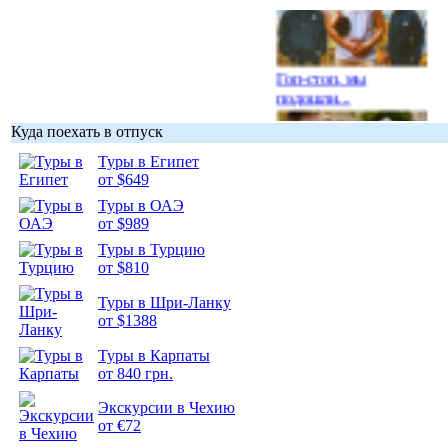
Гоп-стоп, мы
подошли...
Куда поехать в отпуск
Туры в Египет
от $649
Туры в ОАЭ
Подборка
от $989
фотопозитива 1
Туры в Турцию
от $810
Туры в Шри-Ланку
от $1388
Подборка
Туры в Карпаты
фотопозитива 2
от 840 грн.
Экскурсии в Чехию
от €72