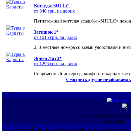
Коттедж SHULC
от 840 грн. на двоих
Пятиэтажный коттедж усадьбы «SHULC» находит
Затишок 1*
от 1015 грн. на двоих
2, 3-местные номера со всеми удобствами и но
Эрней Лаз 3*
от 1295 грн. на двоих
Современный интерьер, комфорт и карпатское г
Смотреть другие незабываемы
При использовании инфо
ссылка на
ww
randevucity.net не несе