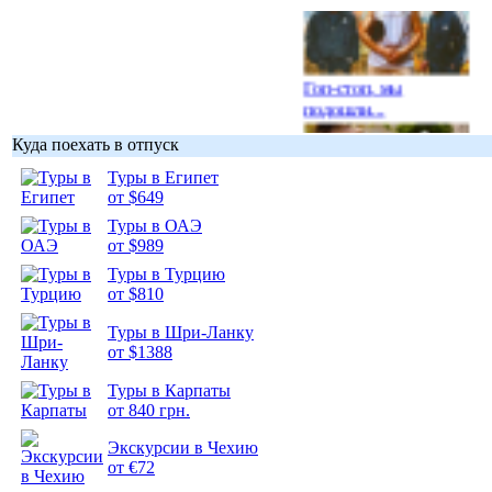
Гоп-стоп, мы
подошли...
Куда поехать в отпуск
Туры в Египет
от $649
Туры в ОАЭ
Подборка
от $989
фотопозитива 1
Туры в Турцию
от $810
Туры в Шри-Ланку
от $1388
Подборка
Туры в Карпаты
фотопозитива 2
от 840 грн.
Экскурсии в Чехию
от €72