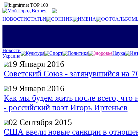
НОВОСТИ
СТАТЬИ
СОННИК
ИМЕНА
ФОТОАЛЬБОМ
Новости
Культура
Спорт
Политика
Здоровье
Наука
Инт
Украина
19 Января 2016
Советский Союз - затянувшийся на 7
19 Января 2016
Как мы будем жить после всего, что 
- российский поэт Игорь Иртеньев
02 Сентября 2015
США ввели новые санкции в отноше