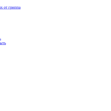
х от гриппа
ь
быть