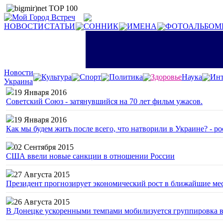
НОВОСТИ
СТАТЬИ
СОННИК
ИМЕНА
ФОТОАЛЬБОМ
Новости
Культура
Спорт
Политика
Здоровье
Наука
Инт
Украина
19 Января 2016
Советский Союз - затянувшийся на 70 лет фильм ужасов.
19 Января 2016
Как мы будем жить после всего, что натворили в Украине? - р
02 Сентября 2015
США ввели новые санкции в отношении России
27 Августа 2015
Президент прогнозирует экономический рост в ближайшие ме
26 Августа 2015
В Донецке ускоренными темпами мобилизуется группировка 