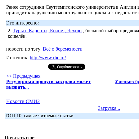
Ранее сотрудники Саутгемптонского университета в Англии з
приводит к нарушению менструального цикла и к недостато
Это интересно:
2.
Туры в Карпаты, Египет, Чехию
, большой выбор предложе
кошелёк.
новости по тэгу:
Всё о беремености
Источник:
http://www.rbc.ru/
<< Предыдущая
Регулярный пропуск завтрака может
Ученые: б
вызвать...
Новости СМИ2
Загрузка...
ТОП 10: самые читаемые статьи
Почитать еще: