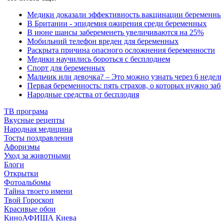
Медики доказали эффективность вакцинации беременны
В Британии - эпидемия ожирения среди беременных
В июне шансы забеременеть увеличиваются на 25%
Мобильний телефон вреден для беременных
Раскрыта причина опасного осложнения беременности
Медики научились бороться с бесплодием
Спорт для беременных
Мальчик или девочка? – Это можно узнать через 6 недел
Первая беременность: пять страхов, о которых нужно за
Народные средства от бесплодия
ТВ програма
Вкусные рецепты
Народная медицина
Тосты поздравления
Афоризмы
Уход за животными
Блоги
Открытки
Фотоальбомы
Тайна твоего имени
Твой Гороскоп
Красивые обои
КиноАФИША Киева