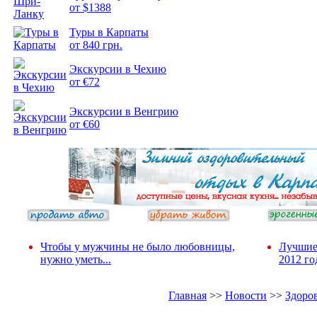
от $1388
Подборка
Туры в Карпаты
фотопозитива 2
от 840 грн.
Экскурсии в Чехию
от €72
Экскурсии в Венгрию
от €60
Чтобы у мужчины не было любовницы,
Лучшие
нужно уметь...
2012 го
Главная
>>
Новости
>>
Здоро