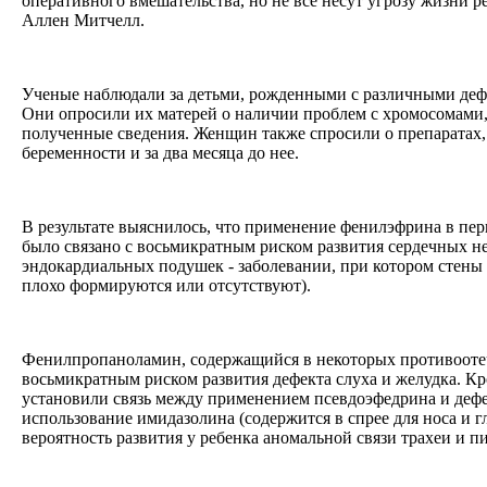
оперативного вмешательства, но не все несут угрозу жизни ре
Аллен Митчелл.
Ученые наблюдали за детьми, рожденными с различными дефе
Они опросили их матерей о наличии проблем с хромосомами,
полученные сведения. Женщин также спросили о препаратах,
беременности и за два месяца до нее.
В результате выяснилось, что применение фенилэфрина в пе
было связано с восьмикратным риском развития сердечных не
эндокардиальных подушек - заболевании, при котором стены
плохо формируются или отсутствуют).
Фенилпропаноламин, содержащийся в некоторых противоотеч
восьмикратным риском развития дефекта слуха и желудка. Кр
установили связь между применением псевдоэфедрина и деф
использование имидазолина (содержится в спрее для носа и г
вероятность развития у ребенка аномальной связи трахеи и 