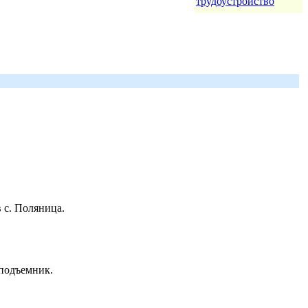
трудоустройство
 с. Поляница.
 подъемник.