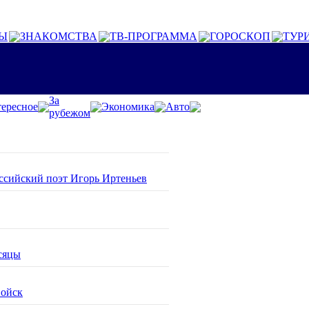
Ы
ЗНАКОМСТВА
ТВ-ПРОГРАММА
ГОРОСКОП
ТУР
За
ересное
Экономика
Авто
рубежом
оссийский поэт Игорь Иртеньев
сяцы
войск