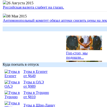
26 Августа 2015
Российская валюта слабеет на глазах.
08 Мая 2015
Антимонопольный комитет обязал аптеки снизить цены на лек
Гоп-стоп, мы
подошли...
Куда поехать в отпуск
Туры в Египет
от $649
Туры в ОАЭ
Подборка
от $989
фотопозитива 1
Туры в Турцию
от $810
Туры в Шри-Ланку