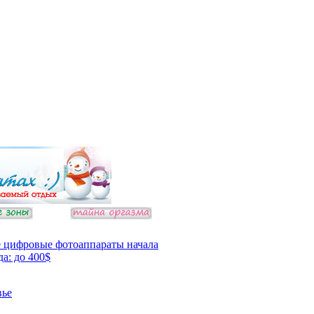
 цифровые фотоаппараты начала
да: до 400$
вье