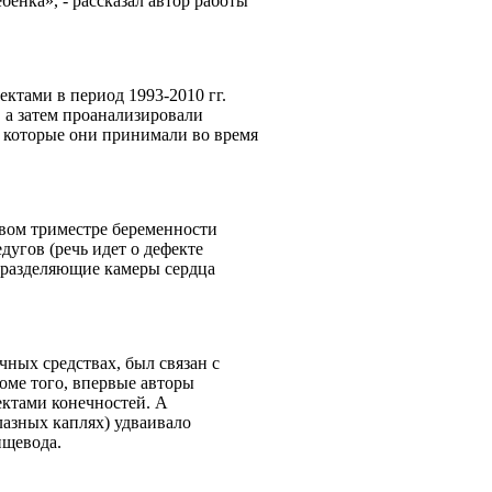
бенка», - рассказал автор работы
ктами в период 1993-2010 гг.
 а затем проанализировали
 которые они принимали во время
рвом триместре беременности
дугов (речь идет о дефекте
 разделяющие камеры сердца
ных средствах, был связан с
оме того, впервые авторы
ектами конечностей. А
лазных каплях) удваивало
пищевода.