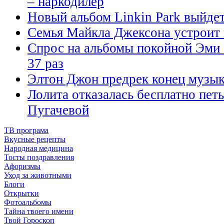
– наркодилер
Новый альбом Linkin Park выйде
Семья Майкла Джексона устроит 
Спрос на альбомы покойной Эми 
37 раз
Элтон Джон предрек конец музы
Лолита отказалась бесплатно петь
Пугачевой
ТВ програма
Вкусные рецепты
Народная медицина
Тосты поздравления
Афоризмы
Уход за животными
Блоги
Открытки
Фотоальбомы
Тайна твоего имени
Твой Гороскоп