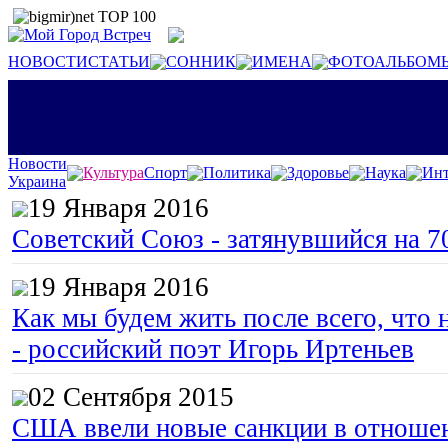
НОВОСТИ
СТАТЬИ
СОННИК
ИМЕНА
ФОТОАЛЬБОМ
Новости
Культура
Спорт
Политика
Здоровье
Наука
Инт
Украина
19 Января 2016
Советский Союз - затянувшийся на 7
19 Января 2016
Как мы будем жить после всего, что 
- российский поэт Игорь Иртеньев
02 Сентября 2015
США ввели новые санкции в отноше