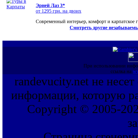
Эрней Лаз 3*
от 1295 грн. на двоих
Современный интерьер, комфорт и карпатское г
Смотреть другие незабываемы
При использовании инфо
ссылка на
ww
randevucity.net не несе
информации, которую ра
Copyright © 2005-202
з
Страница сгенерир