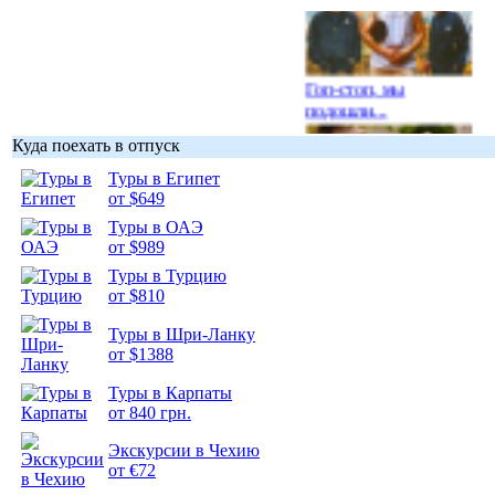
Гоп-стоп, мы
подошли...
Куда поехать в отпуск
Туры в Египет
от $649
Туры в ОАЭ
Подборка
от $989
фотопозитива 1
Туры в Турцию
от $810
Туры в Шри-Ланку
от $1388
Подборка
Туры в Карпаты
фотопозитива 2
от 840 грн.
Экскурсии в Чехию
от €72