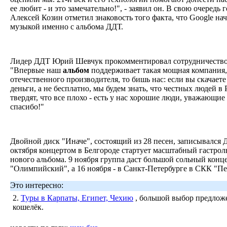
ее любит - и это замечательно!", - заявил он. В свою очередь 
Алексей Козин отметил знаковость того факта, что Google на
музыкой именно с альбома ДДТ.
Лидер ДДТ Юрий Шевчук прокомментировал сотрудничество 
"Впервые наш
альбом
поддерживает такая мощная компания,
отечественного производителя, то бишь нас: если вы скачаете
деньги, а не бесплатно, мы будем знать, что честных людей в
твердят, что все плохо - есть у нас хорошие люди, уважающи
спасибо!"
Двойной диск "Иначе", состоящий из 28 песен, записывался 
октября концертом в Белгороде стартует масштабный гастро
нового альбома. 9 ноября группа даст большой сольный конц
"Олимпийский", а 16 ноября - в Санкт-Петербурге в СКК "Пе
Это интересно:
2.
Туры в Карпаты, Египет, Чехию
, большой выбор предложе
кошелёк.