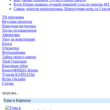
Кэти Перри названа лучшей певицей года по версии M
Самые дорогие корпоративы: Новогодняя ночь со Стасо
ТВ програма
Вкусные рецепты
Народная медицина
Тосты поздравления
Афоризмы
Уход за животными
Блоги
Открытки
Фотоальбомы
Тайна твоего имени
Твой Гороскоп
Красивые обои
КиноАФИША Киева
Туризм КАРПАТЫ
Игры Онлайн
Статьи
загрузка...
Туры в Карпаты