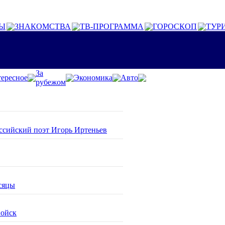
Ы
ЗНАКОМСТВА
ТВ-ПРОГРАММА
ГОРОСКОП
ТУР
За
ересное
Экономика
Авто
рубежом
оссийский поэт Игорь Иртеньев
сяцы
войск