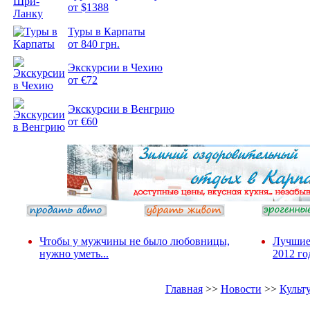
от $1388
Подборка
Туры в Карпаты
фотопозитива 2
от 840 грн.
Экскурсии в Чехию
от €72
Экскурсии в Венгрию
от €60
Чтобы у мужчины не было любовницы,
Лучшие
нужно уметь...
2012 го
Главная
>>
Новости
>>
Культ