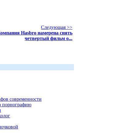
Следующая >>
омпания Hasbro намерена снять
четвертый фильм о...
афов современности
ро порнографию
и
холог
лочковой