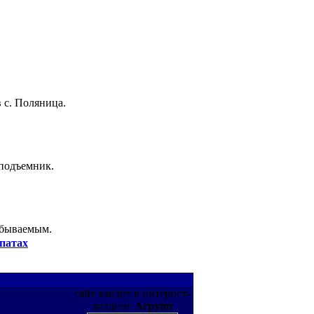
 с. Поляница.
 подъемник.
абываемым.
патах
сайт входит в интернет-
холдинг
Агрупп