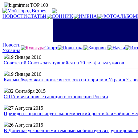
НОВОСТИ
СТАТЬИ
СОННИК
ИМЕНА
ФОТОАЛЬБОМ
Новости
Культура
Спорт
Политика
Здоровье
Наука
Инт
Украина
19 Января 2016
Советский Союз - затянувшийся на 70 лет фильм ужасов.
19 Января 2016
Как мы будем жить после всего, что натворили в Украине? - р
02 Сентября 2015
США ввели новые санкции в отношении России
27 Августа 2015
Президент прогнозирует экономический рост в ближайшие ме
26 Августа 2015
В Донецке ускоренными темпами мобилизуется группировка 