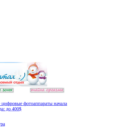
 цифровые фотоаппараты начала
да: до 400$
ура