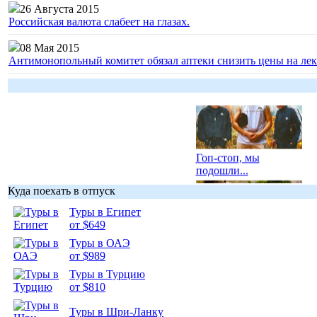
26 Августа 2015
Российская валюта слабеет на глазах.
08 Мая 2015
Антимонопольный комитет обязал аптеки снизить цены на лек
Гоп-стоп, мы
подошли...
Куда поехать в отпуск
Туры в Египет
от $649
Туры в ОАЭ
Подборка
от $989
фотопозитива 1
Туры в Турцию
от $810
Туры в Шри-Ланку