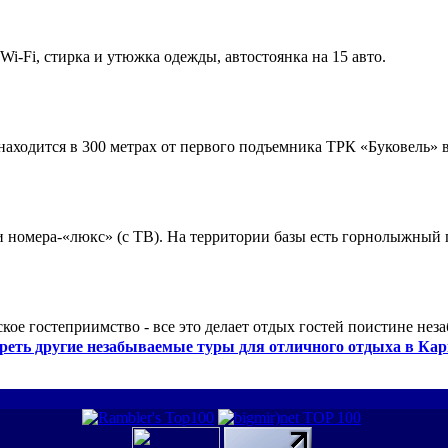
 Wi-Fi, стирка и утюжка одежды, автостоянка на 15 авто.
ходится в 300 метрах от первого подъемника ТРК «Буковель» в
 и номера-«люкс» (с ТВ). На территории базы есть горнолыжный
кое гостеприимство - все это делает отдых гостей поистине нез
реть другие незабываемые туры для отличного отдыха в Кар