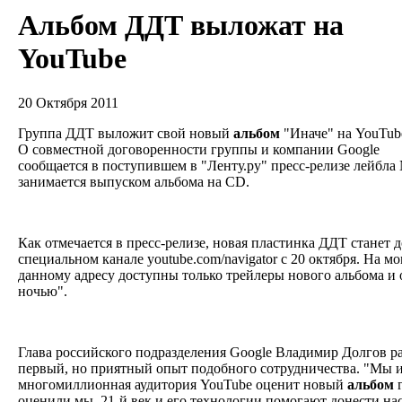
Альбом ДДТ выложат на
YouTube
20 Октября 2011
Группа ДДТ выложит свой новый
альбом
"Иначе" на YouTub
О совместной договоренности группы и компании Google
сообщается в поступившем в "Ленту.ру" пресс-релизе лейбла 
занимается выпуском альбома на CD.
Как отмечается в пресс-релизе, новая пластинка ДДТ станет 
специальном канале youtube.com/navigator с 20 октября. На м
данному адресу доступны только трейлеры нового альбома и
ночью".
Глава российского подразделения Google Владимир Долгов ра
первый, но приятный опыт подобного сотрудничества. "Мы и
многомиллионная аудитория YouTube оценит новый
альбом
г
оценили мы. 21-й век и его технологии помогают донести на