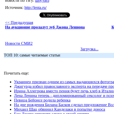
новости по тэгу:
шоу-биз
Источник:
http://lenta.ru/
<< Предыдущая
На аукционне продадут зуб Джона Леннона
К
Новости СМИ2
Загрузка...
ТОП 10: самые читаемые статьи
Почитать еще:
Украинец признан одним из самых выдающихся фотогр
Джигурда избил православного эксперта на передаче п
Ирина Аллегрова вместо пения будет печь хлеб в Итали
Лена Ленина теперь - дипломированный сексолог и пси
Певица Бейонсе родила ребенка
На дне рождения Билана Басков сделал предложение Во
Михаил Шац обвинил Канделаки в попытке доноса
Бон Джови опроверг слухи о своей смерти