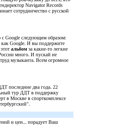
гендиректор Navigator Records
чинает сотрудничество с русской
с Google следующим образом:
 как Google. И вы поддержите
 этот
альбом
за какие-то легкие
 России много. И пускай не
е труд музыканта. Всем огромное
ДДТ последние два года. 22
льный тур ДДТ в поддержку
ерт в Москве в спорткомплексе
тербургский".
ний и цен... порадует Ваш