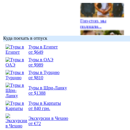
Гоп-стоп, мы
подошли...
Куда поехать в отпуск
Туры в Египет
от $649
Подборка
Туры в ОАЭ
фотопозитива 1
от $989
Туры в Турцию
от $810
Туры в Шри-Ланку
от $1388
Подборка
Туры в Карпаты
фотопозитива 2
от 840 грн.
Экскурсии в Чехию
от €72