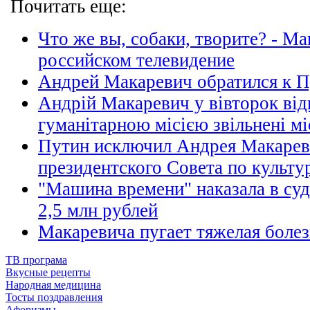
Почитать еще:
Что же вы, собаки, творите? - Ма
российском телевидение
Андрей Макаревич обратился к 
Андрій Макаревич у вівторок відв
гуманітарною місією звільнені м
Путин исключил Андрея Макарев
президентского Совета по культу
"Машина времени" наказала в суд
2,5 млн рублей
Макаревича пугает тяжелая болез
ТВ програма
Вкусные рецепты
Народная медицина
Тосты поздравления
Афоризмы