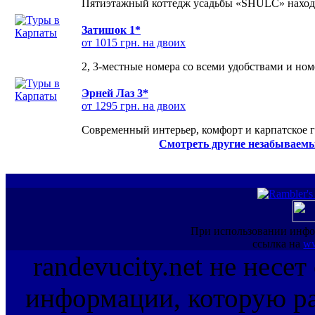
Пятиэтажный коттедж усадьбы «SHULC» находит
Затишок 1*
от 1015 грн. на двоих
2, 3-местные номера со всеми удобствами и но
Эрней Лаз 3*
от 1295 грн. на двоих
Современный интерьер, комфорт и карпатское г
Смотреть другие незабываемы
При использовании инфо
ссылка на
ww
randevucity.net не несе
информации, которую ра