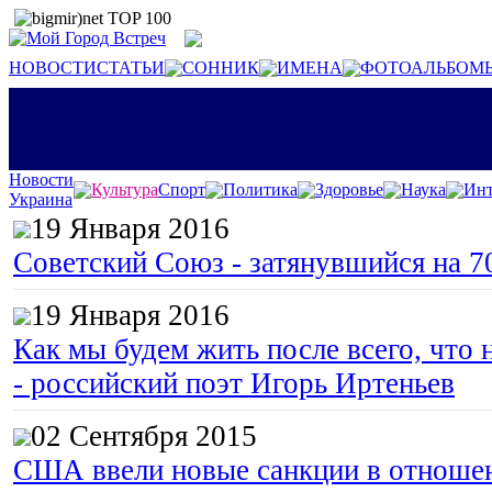
НОВОСТИ
СТАТЬИ
СОННИК
ИМЕНА
ФОТОАЛЬБОМ
Новости
Культура
Спорт
Политика
Здоровье
Наука
Инт
Украина
19 Января 2016
Советский Союз - затянувшийся на 7
19 Января 2016
Как мы будем жить после всего, что 
- российский поэт Игорь Иртеньев
02 Сентября 2015
США ввели новые санкции в отноше