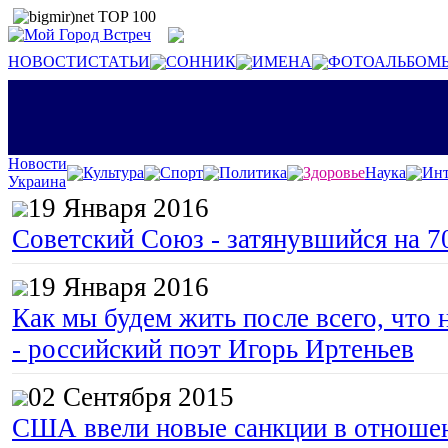
НОВОСТИ
СТАТЬИ
СОННИК
ИМЕНА
ФОТОАЛЬБОМ
Новости
Культура
Спорт
Политика
Здоровье
Наука
Инт
Украина
19 Января 2016
Советский Союз - затянувшийся на 7
19 Января 2016
Как мы будем жить после всего, что 
- российский поэт Игорь Иртеньев
02 Сентября 2015
США ввели новые санкции в отноше