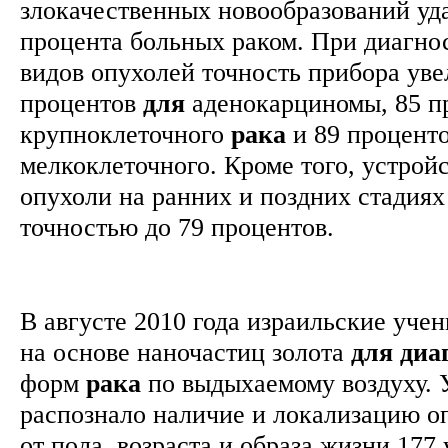
злокачественных новообразований уда
процента больных раком. При диагно
видов опухолей точность прибора уве
процентов
для
аденокарциномы, 85 п
крупноклеточного
рака
и 89 процент
мелкоклеточного. Кроме того, устрой
опухоли на ранних и поздних стадиях
точностью до 79 процентов.
В августе 2010 года израильские уче
на основе наночастиц золота
для
диа
форм
рака
по выдыхаемому воздуху. 
распознало наличие и локализацию о
от пола, возраста и образа жизни 177