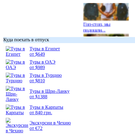
Гоп-стоп, мы
подошли...
Куда поехать в отпуск
Туры в Египет
от $649
Туры в ОАЭ
Подборка
от $989
фотопозитива 1
Туры в Турцию
от $810
Туры в Шри-Ланку
от $1388
Подборка
Туры в Карпаты
фотопозитива 2
от 840 грн.
Экскурсии в Чехию
от €72