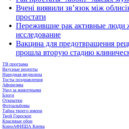
Вчені виявили зв’язок між облисі
простати
Пережившие рак активные люди 
исследование
Вакцина для предотвращения рец
прошла вторую стадию клиничес
ТВ програма
Вкусные рецепты
Народная медицина
Тосты поздравления
Афоризмы
Уход за животными
Блоги
Открытки
Фотоальбомы
Тайна твоего имени
Твой Гороскоп
Красивые обои
КиноАФИША Киева