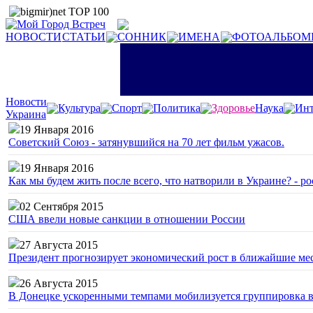
НОВОСТИ
СТАТЬИ
СОННИК
ИМЕНА
ФОТОАЛЬБОМ
Новости
Культура
Спорт
Политика
Здоровье
Наука
Инт
Украина
19 Января 2016
Советский Союз - затянувшийся на 70 лет фильм ужасов.
19 Января 2016
Как мы будем жить после всего, что натворили в Украине? - р
02 Сентября 2015
США ввели новые санкции в отношении России
27 Августа 2015
Президент прогнозирует экономический рост в ближайшие ме
26 Августа 2015
В Донецке ускоренными темпами мобилизуется группировка 