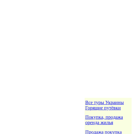
Все туры Украины
Горящие путёвки
Покупка, продажа
оренда жилья
Продажа покупка