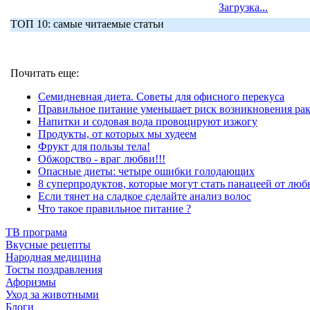
Загрузка...
ТОП 10: самые читаемые статьи
Почитать еще:
Семидневная диета. Советы для офисного перекуса
Правильное питание уменьшает риск возникновения рак
Напитки и содовая вода провоцируют изжогу
Продукты, от которых мы худеем
Фрукт для пользы тела!
Обжорство - враг любви!!!
Опасные диеты: четыре ошибки голодающих
8 суперпродуктов, которые могут стать панацеей от люб
Если тянет на сладкое сделайте анализ волос
Что такое правильное питание ?
ТВ програма
Вкусные рецепты
Народная медицина
Тосты поздравления
Афоризмы
Уход за животными
Блоги