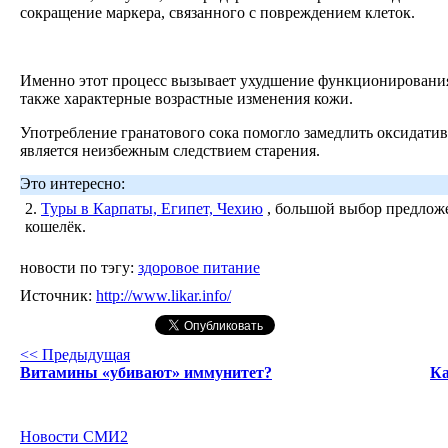
сокращение маркера, связанного с повреждением клеток.
Именно этот процесс вызывает ухудшение функционирования 
также характерные возрастные изменения кожи.
Употребление гранатового сока помогло замедлить оксидати
является неизбежным следствием старения.
Это интересно:
2.
Туры в Карпаты, Египет, Чехию
, большой выбор предложе
кошелёк.
новости по тэгу:
здоровое питание
Источник:
http://www.likar.info/
<< Предыдущая
Витамины «убивают» иммунитет?
Ка
Новости СМИ2