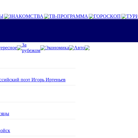
Ы
ЗНАКОМСТВА
ТВ-ПРОГРАММА
ГОРОСКОП
ТУР
За
ересное
Экономика
Авто
рубежом
оссийский поэт Игорь Иртеньев
сяцы
войск