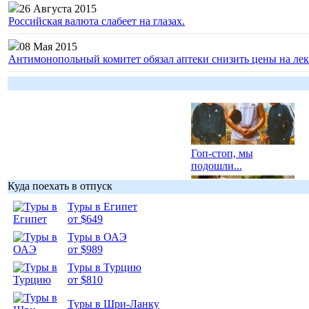
26 Августа 2015
Российская валюта слабеет на глазах.
08 Мая 2015
Антимонопольный комитет обязал аптеки снизить цены на лек
Гоп-стоп, мы
подошли...
Куда поехать в отпуск
Туры в Египет
от $649
Туры в ОАЭ
Подборка
от $989
фотопозитива 1
Туры в Турцию
от $810
Туры в Шри-Ланку