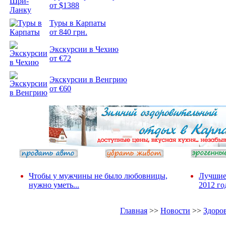
от $1388
Подборка
Туры в Карпаты
фотопозитива 2
от 840 грн.
Экскурсии в Чехию
от €72
Экскурсии в Венгрию
от €60
Чтобы у мужчины не было любовницы,
Лучшие
нужно уметь...
2012 го
Главная
>>
Новости
>>
Здоро