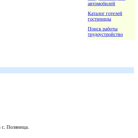
автомобилей
Каталог готелей
гостиницы
Поиск работы
трудоустройство
 с. Поляница.