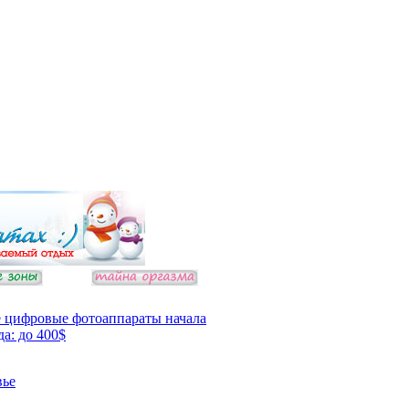
 цифровые фотоаппараты начала
да: до 400$
вье