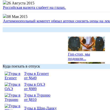
26 Августа 2015
Российская валюта слабеет на глазах.
08 Мая 2015
Антимонопольный комитет обязал аптеки снизить цены на лек
Гоп-стоп, мы
подошли...
Куда поехать в отпуск
Туры в Египет
от $649
Туры в ОАЭ
Подборка
от $989
фотопозитива 1
Туры в Турцию
от $810
Туры в Шри-Ланку