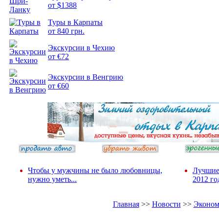
от $1388
Подборка
Туры в Карпаты
фотопозитива 2
от 840 грн.
Экскурсии в Чехию
от €72
Экскурсии в Венгрию
от €60
Чтобы у мужчины не было любовницы,
Лучшие
нужно уметь...
2012 го
Главная
>>
Новости
>>
Эконом