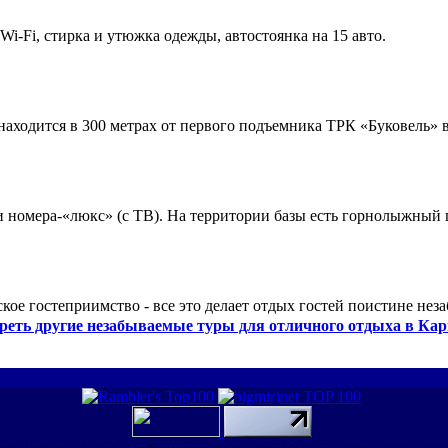
 Wi-Fi, стирка и утюжка одежды, автостоянка на 15 авто.
ходится в 300 метрах от первого подъемника ТРК «Буковель» в
 и номера-«люкс» (с ТВ). На территории базы есть горнолыжный
кое гостеприимство - все это делает отдых гостей поистине нез
реть другие незабываемые туры для отличного отдыха в Кар