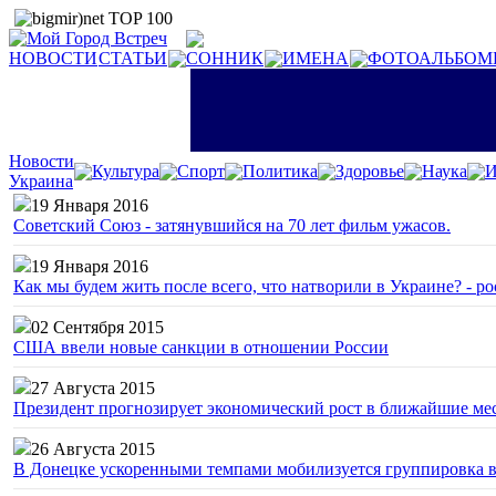
НОВОСТИ
СТАТЬИ
СОННИК
ИМЕНА
ФОТОАЛЬБОМ
Новости
Культура
Спорт
Политика
Здоровье
Наука
И
Украина
19 Января 2016
Советский Союз - затянувшийся на 70 лет фильм ужасов.
19 Января 2016
Как мы будем жить после всего, что натворили в Украине? - р
02 Сентября 2015
США ввели новые санкции в отношении России
27 Августа 2015
Президент прогнозирует экономический рост в ближайшие ме
26 Августа 2015
В Донецке ускоренными темпами мобилизуется группировка 