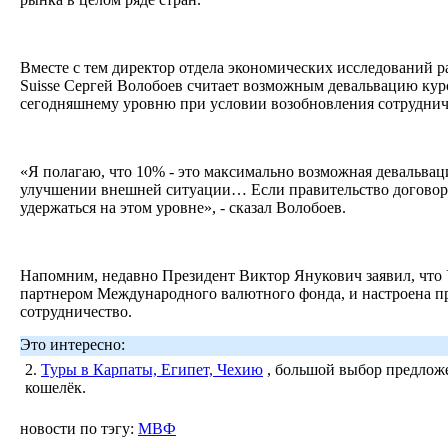
Вместе с тем директор отдела экономических исследований р
Suisse Сергей Волобоев считает возможным девальвацию кур
сегодняшнему уровню при условии возобновления сотрудни
«Я полагаю, что 10% - это максимально возможная девальва
улучшении внешней ситуации… Если правительство договор
удержаться на этом уровне», - сказал Волобоев.
Напомним, недавно Президент Виктор Янукович заявил, что
партнером Международного валютного фонда, и настроена п
сотрудничество.
Это интересно:
2.
Туры в Карпаты, Египет, Чехию
, большой выбор предложе
кошелёк.
новости по тэгу:
МВФ