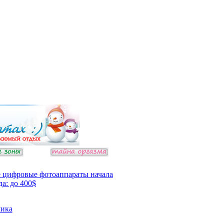
 цифровые фотоаппараты начала
да: до 400$
ика