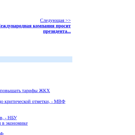
Следующая >>
еждународная компания просит
президента...
ва повышать тарифы ЖКХ
до критической отметки, - МВФ
в, - НБУ
и в экономике
ВФ