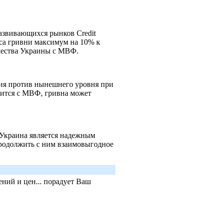
азвивающихся рынков Credit
са гривни максимум на 10% к
чества Украины с МВФ.
ция против нынешнего уровня при
ится с МВФ, гривна может
 Украина является надежным
родолжить с ним взаимовыгодное
ний и цен... порадует Ваш