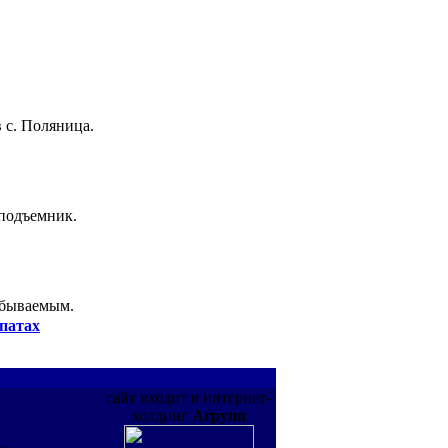
 с. Поляница.
 подъемник.
абываемым.
патах
сайт входит в интернет-
холдинг
Агрупп