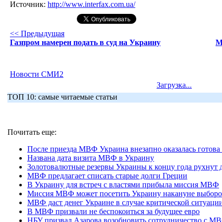
Источник:
http://www.interfax.com.ua/
<< Предыдущая
Газпром намерен подать в суд на Украину
М
Новости СМИ2
Загрузка...
ТОП 10: самые читаемые статьи
Почитать еще:
После приезда МВФ Украина внезапно оказалась гото
Названа дата визита МВФ в Украину
Золотовалютные резервы Украины к концу года рухнут 
МВФ предлагает списать старые долги Греции
В Украину для встреч с властями прибыла миссия МВФ
Миссия МВФ может посетить Украину накануне выборо
МВФ даст денег Украине в случае критической ситуаци
В МВФ призвали не беспокоиться за будущее евро
НБУ призвал Азарова возобновить сотрудничество с М