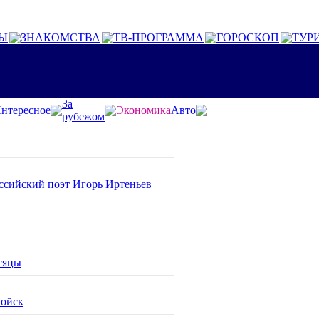
Ы
ЗНАКОМСТВА
ТВ-ПРОГРАММА
ГОРОСКОП
ТУР
За
нтересное
Экономика
Авто
рубежом
оссийский поэт Игорь Иртеньев
сяцы
войск