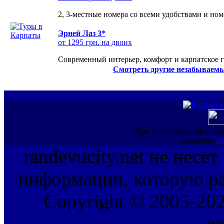
2, 3-местные номера со всеми удобствами и но
Эрней Лаз 3*
от 1295 грн. на двоих
Современный интерьер, комфорт и карпатское г
Смотреть другие незабываемы
При использовании инфо
ссылка на
ww
randevucity.net не несе
информации, которую ра
Copyright © 2005-202
з