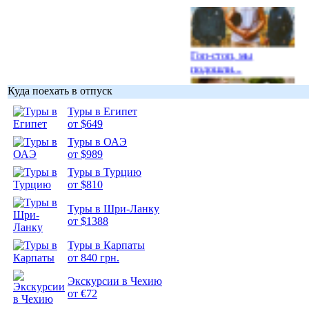
Гоп-стоп, мы
подошли...
Куда поехать в отпуск
Туры в Египет
от $649
Туры в ОАЭ
Подборка
от $989
фотопозитива 1
Туры в Турцию
от $810
Туры в Шри-Ланку
от $1388
Подборка
Туры в Карпаты
фотопозитива 2
от 840 грн.
Экскурсии в Чехию
от €72