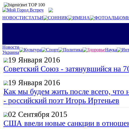
НОВОСТИ
СТАТЬИ
СОННИК
ИМЕНА
ФОТОАЛЬБОМ
Новости
Культура
Спорт
Политика
Здоровье
Наука
Инт
Украина
19 Января 2016
Советский Союз - затянувшийся на 7
19 Января 2016
Как мы будем жить после всего, что 
- российский поэт Игорь Иртеньев
02 Сентября 2015
США ввели новые санкции в отноше