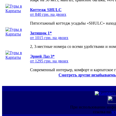
Коттедж SHULC
от 840 грн. на двоих
Пятиэтажный коттедж усадьбы «SHULC» находит
Затишок 1*
от 1015 грн. на двоих
2, 3-местные номера со всеми удобствами и но
Эрней Лаз 3*
от 1295 грн. на двоих
Современный интерьер, комфорт и карпатское г
Смотреть другие незабываемы
При использовании инфо
ссылка на
ww