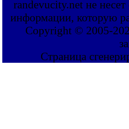
randevucity.net не несе
информации, которую ра
Copyright © 2005-202
з
Страница сгенерир