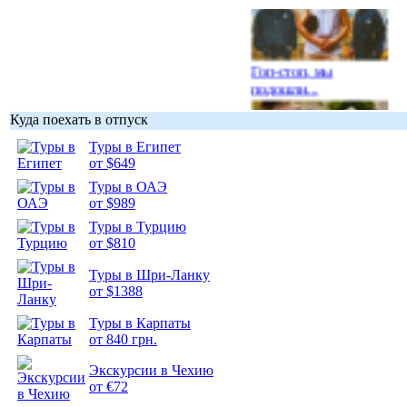
Гоп-стоп, мы
подошли...
Куда поехать в отпуск
Туры в Египет
от $649
Туры в ОАЭ
Подборка
от $989
фотопозитива 1
Туры в Турцию
от $810
Туры в Шри-Ланку
от $1388
Подборка
Туры в Карпаты
фотопозитива 2
от 840 грн.
Экскурсии в Чехию
от €72