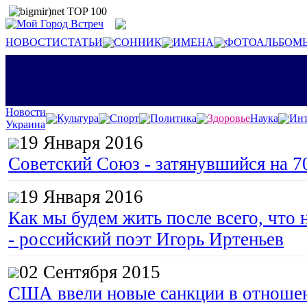
НОВОСТИ
СТАТЬИ
СОННИК
ИМЕНА
ФОТОАЛЬБОМ
Новости
Культура
Спорт
Политика
Здоровье
Наука
Инт
Украина
19 Января 2016
Советский Союз - затянувшийся на 7
19 Января 2016
Как мы будем жить после всего, что 
- российский поэт Игорь Иртеньев
02 Сентября 2015
США ввели новые санкции в отноше