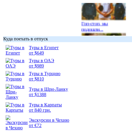
Гоп-стоп, мы
подошли...
Куда поехать в отпуск
Туры в Египет
от $649
Туры в ОАЭ
Подборка
от $989
фотопозитива 1
Туры в Турцию
от $810
Туры в Шри-Ланку
от $1388
Подборка
Туры в Карпаты
фотопозитива 2
от 840 грн.
Экскурсии в Чехию
от €72