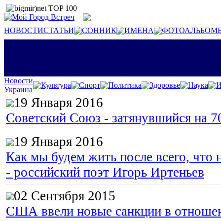
НОВОСТИ
СТАТЬИ
СОННИК
ИМЕНА
ФОТОАЛЬБОМ
Новости
Культура
Спорт
Политика
Здоровье
Наука
И
Украина
19 Января 2016
Советский Союз - затянувшийся на 7
19 Января 2016
Как мы будем жить после всего, что 
- российский поэт Игорь Иртеньев
02 Сентября 2015
США ввели новые санкции в отноше