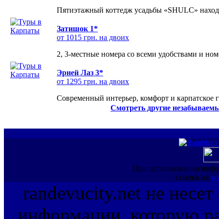
Пятиэтажный коттедж усадьбы «SHULC» находит
Затишок 1*
от 1015 грн. на двоих
2, 3-местные номера со всеми удобствами и но
Эрней Лаз 3*
от 1295 грн. на двоих
Современный интерьер, комфорт и карпатское г
Смотреть другие незабываемы
При использовании инфо
ссылка на
ww
randevucity.net не несе
информации, которую ра