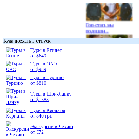
Гоп-стоп, мы
подошли...
Куда поехать в отпуск
Туры в Египет
от $649
Туры в ОАЭ
Подборка
от $989
фотопозитива 1
Туры в Турцию
от $810
Туры в Шри-Ланку
от $1388
Подборка
Туры в Карпаты
фотопозитива 2
от 840 грн.
Экскурсии в Чехию
от €72