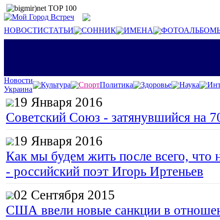
НОВОСТИ
СТАТЬИ
СОННИК
ИМЕНА
ФОТОАЛЬБОМ
Новости
Культура
Спорт
Политика
Здоровье
Наука
Инт
Украина
19 Января 2016
Советский Союз - затянувшийся на 7
19 Января 2016
Как мы будем жить после всего, что 
- российский поэт Игорь Иртеньев
02 Сентября 2015
США ввели новые санкции в отноше