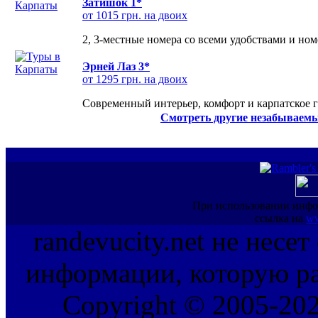
Затишок 1*
от 1015 грн. на двоих
2, 3-местные номера со всеми удобствами и но
Эрней Лаз 3*
от 1295 грн. на двоих
Современный интерьер, комфорт и карпатское г
Смотреть другие незабываемы
При использовании инфо
ссылка на
ww
randevucity.net не несе
информации, которую ра
Copyright © 2005-202