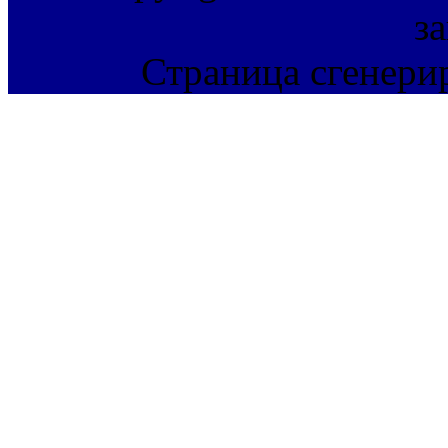
з
Страница сгенерир