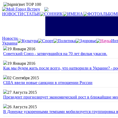
НОВОСТИ
СТАТЬИ
СОННИК
ИМЕНА
ФОТОАЛЬБОМ
Новости
Культура
Спорт
Политика
Здоровье
Наука
Инт
Украина
19 Января 2016
Советский Союз - затянувшийся на 70 лет фильм ужасов.
19 Января 2016
Как мы будем жить после всего, что натворили в Украине? - р
02 Сентября 2015
США ввели новые санкции в отношении России
27 Августа 2015
Президент прогнозирует экономический рост в ближайшие ме
26 Августа 2015
В Донецке ускоренными темпами мобилизуется группировка 