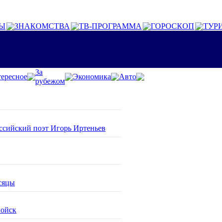
Ы
ЗНАКОМСТВА
ТВ-ПРОГРАММА
ГОРОСКОП
ТУР
За
ересное
Экономика
Авто
рубежом
оссийский поэт Игорь Иртеньев
сяцы
войск