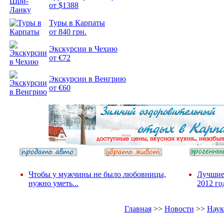
от $1388
Подборка
Туры в Карпаты
фотопозитива 2
от 840 грн.
Экскурсии в Чехию
от €72
Экскурсии в Венгрию
от €60
Чтобы у мужчины не было любовницы,
Лучшие
нужно уметь...
2012 го
Главная
>>
Новости
>>
Наук