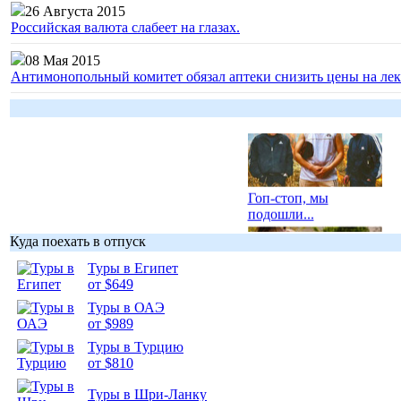
26 Августа 2015
Российская валюта слабеет на глазах.
08 Мая 2015
Антимонопольный комитет обязал аптеки снизить цены на лек
Гоп-стоп, мы
подошли...
Куда поехать в отпуск
Туры в Египет
от $649
Туры в ОАЭ
Подборка
от $989
фотопозитива 1
Туры в Турцию
от $810
Туры в Шри-Ланку