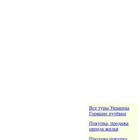
Все туры Украины
Горящие путёвки
Покупка, продажа
оренда жилья
Продажа покупка