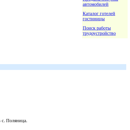
автомобилей
Каталог готелей
гостиницы
Поиск работы
трудоустройство
 с. Поляница.