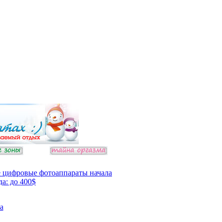
 цифровые фотоаппараты начала
да: до 400$
а