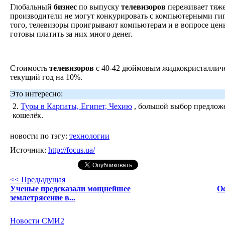
Глобальный
бизнес
по выпуску
телевизоров
переживает тяже
производители не могут конкурировать с компьютерными гиг
того, телевизоры проигрывают компьютерам и в вопросе цены
готовы платить за них много денег.
Стоимость
телевизоров
с 40-42 дюймовым жидкокристалличе
текущий год на 10%.
Это интересно:
2.
Туры в Карпаты, Египет, Чехию
, большой выбор предложе
кошелёк.
новости по тэгу:
технологии
Источник:
http://focus.ua/
<< Предыдущая
Ученые предсказали мощнейшее
О
землетрясение в...
Новости СМИ2