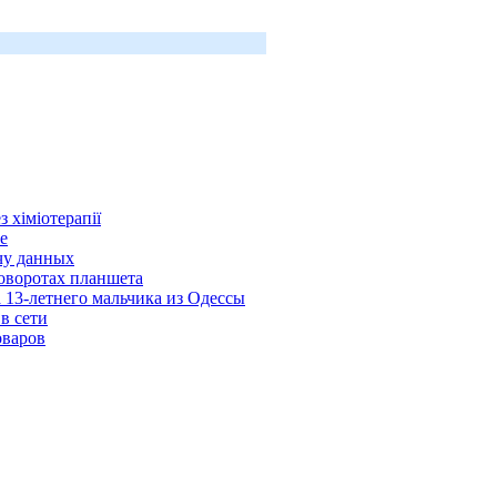
 хіміотерапії
е
чу данных
оворотах планшета
 13-летнего мальчика из Одессы
в сети
оваров