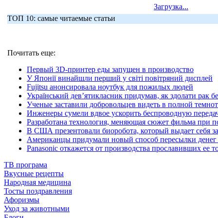
Загрузка...
ТОП 10: самые читаемые статьи
Почитать еще:
Первый 3D-принтер еды запущен в производство
У Японії винайшли перший у світі повітряний дисплей
Fujitsu анонсировала ноутбук для пожилых людей
Український дев’ятикласник придумав, як здолати рак без
Ученые заставили добровольцев видеть в полной темнот
Инженеры сумели вдвое ускорить беспроводную переда
Разработана технология, меняющая сюжет фильма при п
В США презентовали биоробота, который выдает себя за
Американцы придумали новый способ пересылки денег 
Panasonic откажется от производства прославивших ее т
ТВ програма
Вкусные рецепты
Народная медицина
Тосты поздравления
Афоризмы
Уход за животными
Блоги