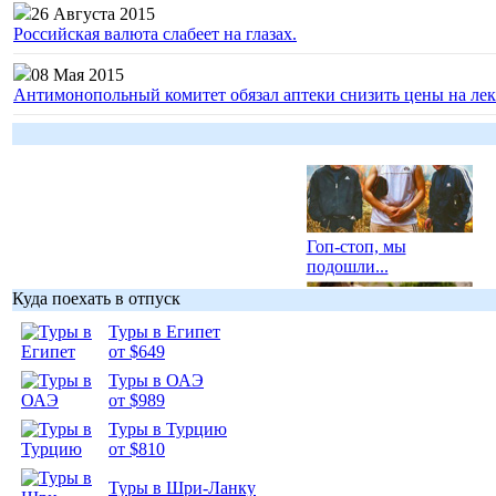
26 Августа 2015
Российская валюта слабеет на глазах.
08 Мая 2015
Антимонопольный комитет обязал аптеки снизить цены на лек
Гоп-стоп, мы
подошли...
Куда поехать в отпуск
Туры в Египет
от $649
Туры в ОАЭ
Подборка
от $989
фотопозитива 1
Туры в Турцию
от $810
Туры в Шри-Ланку