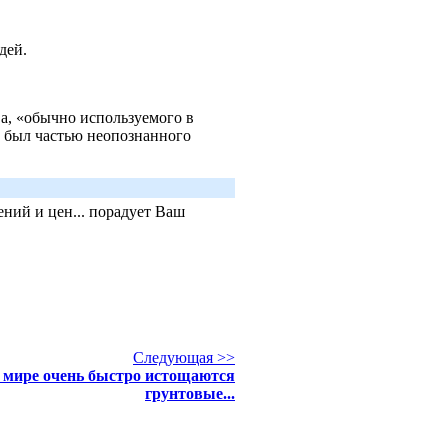
юдей.
ва, «обычно используемого в
т был частью неопознанного
ний и цен... порадует Ваш
Следующая >>
 мире очень быстро истощаются
грунтовые...