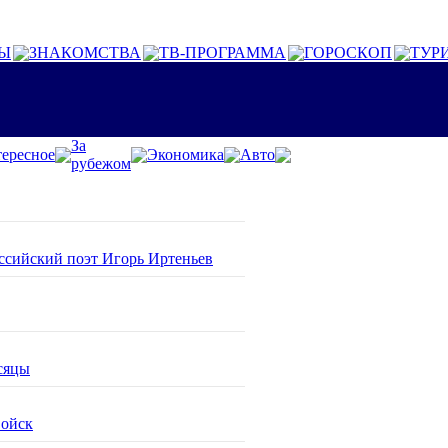
Ы
ЗНАКОМСТВА
ТВ-ПРОГРАММА
ГОРОСКОП
ТУР
За
ересное
Экономика
Авто
рубежом
оссийский поэт Игорь Иртеньев
сяцы
войск