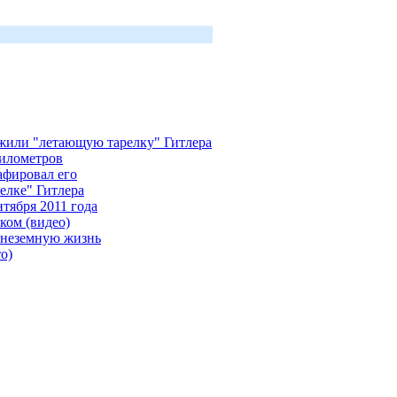
ужили "летающую тарелку" Гитлера
километров
афировал его
елке" Гитлера
нтября 2011 года
ком (видео)
внеземную жизнь
о)