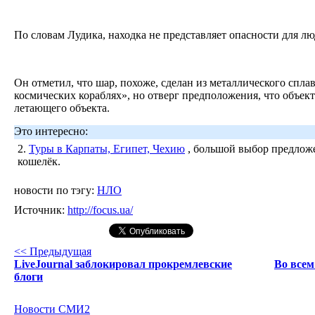
По словам Лудика, находка не представляет опасности для л
Он отметил, что шар, похоже, сделан из металлического спла
космических кораблях», но отверг предположения, что объек
летающего объекта.
Это интересно:
2.
Туры в Карпаты, Египет, Чехию
, большой выбор предложе
кошелёк.
новости по тэгу:
НЛО
Источник:
http://focus.ua/
<< Предыдущая
LiveJournal заблокировал прокремлевские
Во всем
блоги
Новости СМИ2