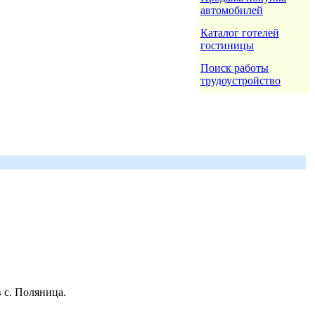
автомобилей
Каталог готелей
гостиницы
Поиск работы
трудоустройство
 с. Поляница.