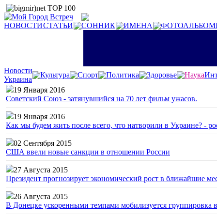
НОВОСТИ
СТАТЬИ
СОННИК
ИМЕНА
ФОТОАЛЬБОМ
Новости
Культура
Спорт
Политика
Здоровье
Наука
Инт
Украина
19 Января 2016
Советский Союз - затянувшийся на 70 лет фильм ужасов.
19 Января 2016
Как мы будем жить после всего, что натворили в Украине? - р
02 Сентября 2015
США ввели новые санкции в отношении России
27 Августа 2015
Президент прогнозирует экономический рост в ближайшие ме
26 Августа 2015
В Донецке ускоренными темпами мобилизуется группировка 