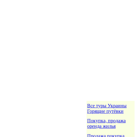
Все туры Украины
Горящие путёвки
Покупка, продажа
оренда жилья
Продажа покупка