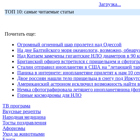
Загрузка...
ТОП 10: самые читаемые статьи
Почитать еще:
Огромный огненный шар пролетел над Одессой
На дне Балтийского моря океанологи, возможно, обнар
Над Китаем замечены гигантские НЛО диаметров в 90 
Британский офицер встретился с пришельцем и сфотогр
Сталин отправил инопланетян в США на "летающей тар
Паника в интернете: инопланетяне прилетят к нам 10 се
Двое россиян нашли тело пришельца в снегу под Иркутс
Американский астроном исключил возможность найти 
Немка сфотографировала летящего инопланетянина (фот
Горные космодромы для НЛО
ТВ програма
Вкусные рецепты
Народная медицина
Тосты поздравления
Афоризмы
Уход за животными
Блоги