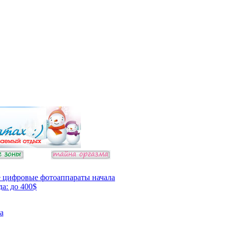
 цифровые фотоаппараты начала
да: до 400$
а