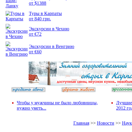
от $1388
Подборка
Туры в Карпаты
фотопозитива 2
от 840 грн.
Экскурсии в Чехию
от €72
Экскурсии в Венгрию
от €60
Чтобы у мужчины не было любовницы,
Лучшие
нужно уметь...
2012 го
Главная
>>
Новости
>>
Наук