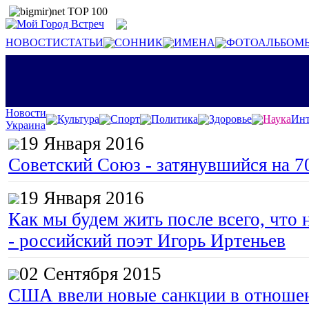
НОВОСТИ
СТАТЬИ
СОННИК
ИМЕНА
ФОТОАЛЬБОМ
Новости
Культура
Спорт
Политика
Здоровье
Наука
Инт
Украина
19 Января 2016
Советский Союз - затянувшийся на 7
19 Января 2016
Как мы будем жить после всего, что 
- российский поэт Игорь Иртеньев
02 Сентября 2015
США ввели новые санкции в отноше