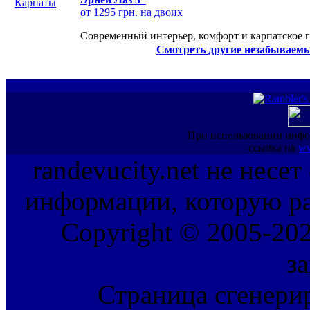
от 1295 грн. на двоих
Современный интерьер, комфорт и карпатское г
Смотреть другие незабываемы
При использовании инфо
ссылка на
ww
randevucity.net не несе
информации, которую ра
Copyright © 2005-202
з
Страница сгенерир