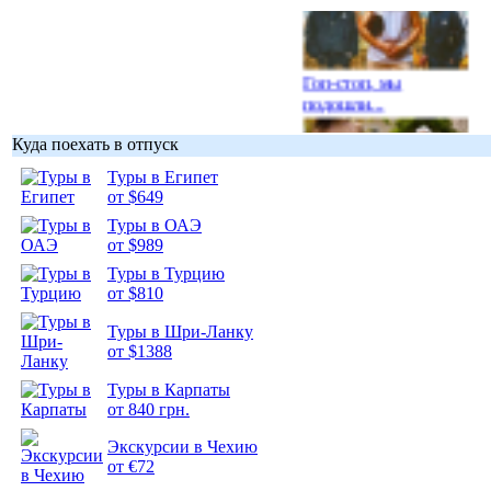
Гоп-стоп, мы
подошли...
Куда поехать в отпуск
Туры в Египет
от $649
Подборка
Туры в ОАЭ
фотопозитива 1
от $989
Туры в Турцию
от $810
Туры в Шри-Ланку
от $1388
Подборка
Туры в Карпаты
фотопозитива 2
от 840 грн.
Экскурсии в Чехию
от €72