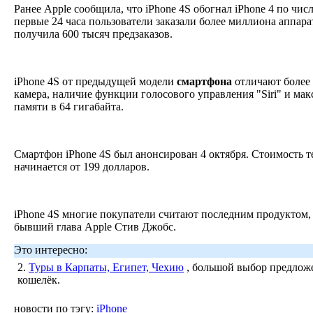
Ранее Apple сообщила, что iPhone 4S обогнал iPhone 4 по числ
первые 24 часа пользователи заказали более миллиона аппарат
получила 600 тысяч предзаказов.
iPhone 4S от предыдущей модели
смартфона
отличают более
камера, наличие функции голосового управления "Siri" и м
памяти в 64 гигабайта.
Смартфон iPhone 4S был анонсирован 4 октября. Стоимость 
начинается от 199 долларов.
iPhone 4S многие покупатели считают последним продуктом, 
бывший глава Apple Стив Джобс.
Это интересно:
2.
Туры в Карпаты, Египет, Чехию
, большой выбор предложе
кошелёк.
новости по тэгу:
iPhone