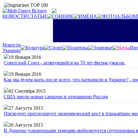
НОВОСТИ
СТАТЬИ
СОННИК
ИМЕНА
ФОТОАЛЬБОМ
Новости
Культура
Спорт
Политика
Здоровье
Наука
Инт
Украина
19 Января 2016
Советский Союз - затянувшийся на 70 лет фильм ужасов.
19 Января 2016
Как мы будем жить после всего, что натворили в Украине? - р
02 Сентября 2015
США ввели новые санкции в отношении России
27 Августа 2015
Президент прогнозирует экономический рост в ближайшие ме
26 Августа 2015
В Донецке ускоренными темпами мобилизуется группировка 