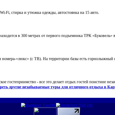
 Wi-Fi, стирка и утюжка одежды, автостоянка на 15 авто.
ходится в 300 метрах от первого подъемника ТРК «Буковель» в
 и номера-«люкс» (с ТВ). На территории базы есть горнолыжный
кое гостеприимство - все это делает отдых гостей поистине нез
реть другие незабываемые туры для отличного отдыха в Кар