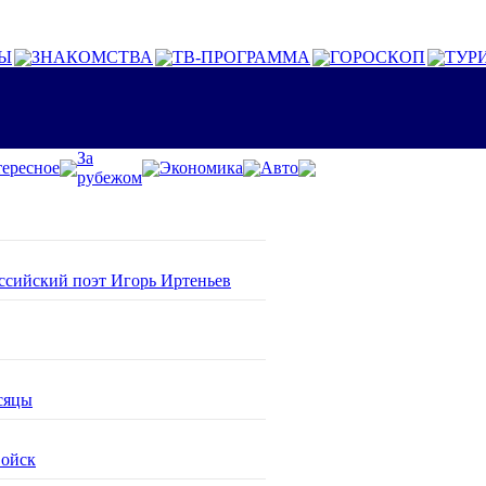
Ы
ЗНАКОМСТВА
ТВ-ПРОГРАММА
ГОРОСКОП
ТУР
За
ересное
Экономика
Авто
рубежом
оссийский поэт Игорь Иртеньев
сяцы
войск