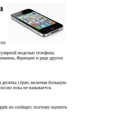
а
 по
опулярной моделью телефона
ермании, Франции и ряде других
а десятка стран, включая большую
России пока не называется.
pple не сообщит, поэтому оценить