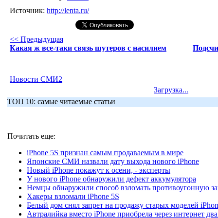
Источник:
http://lenta.ru/
<< Предыдущая
Какая ж все-таки связь шутеров с насилием
Подсчи
Новости СМИ2
Загрузка...
ТОП 10: самые читаемые статьи
Почитать еще:
iPhone 5S признан самым продаваемым в мире
Японские СМИ назвали дату выхода нового iPhone
Новый iPhone покажут к осени, - эксперты
У нового iPhone обнаружили дефект аккумулятора
Немцы обнаружили способ взломать противоугонную за
Хакеры взломали iPhone 5S
Белый дом снял запрет на продажу старых моделей iPhon
Автралийка вместо iPhone приобрела через интернет два