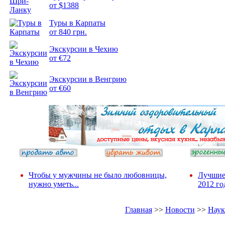
от $1388
Подборка
Туры в Карпаты
фотопозитива 2
от 840 грн.
Экскурсии в Чехию
от €72
Экскурсии в Венгрию
от €60
Чтобы у мужчины не было любовницы,
Лучшие
нужно уметь...
2012 го
Главная
>>
Новости
>>
Наук