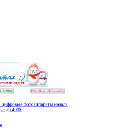
 цифровые фотоаппараты начала
да: до 400$
а