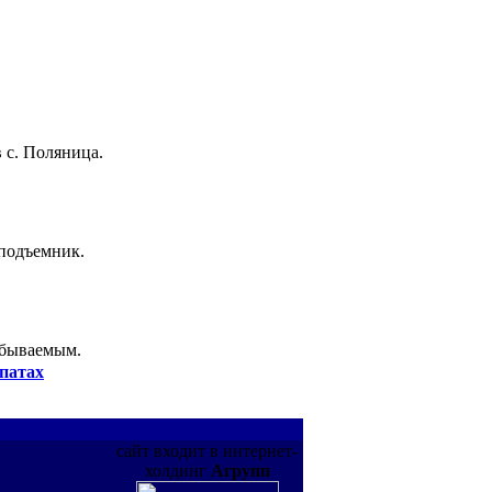
 с. Поляница.
 подъемник.
абываемым.
патах
сайт входит в интернет-
холдинг
Агрупп