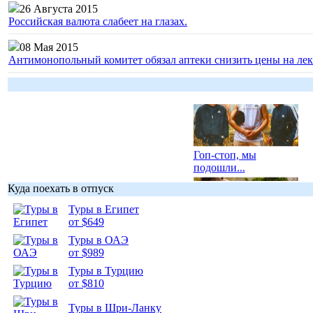
26 Августа 2015
Российская валюта слабеет на глазах.
08 Мая 2015
Антимонопольный комитет обязал аптеки снизить цены на лек
Гоп-стоп, мы
подошли...
Куда поехать в отпуск
Туры в Египет
от $649
Туры в ОАЭ
Подборка
от $989
фотопозитива 1
Туры в Турцию
от $810
Туры в Шри-Ланку