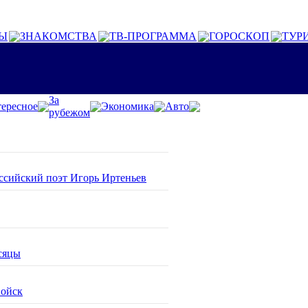
Ы
ЗНАКОМСТВА
ТВ-ПРОГРАММА
ГОРОСКОП
ТУР
За
ересное
Экономика
Авто
рубежом
оссийский поэт Игорь Иртеньев
сяцы
войск