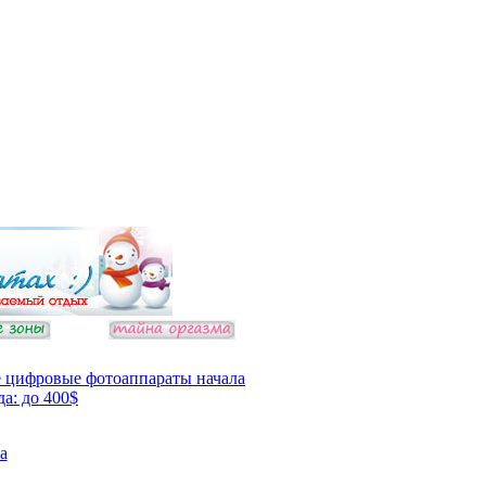
 цифровые фотоаппараты начала
да: до 400$
а