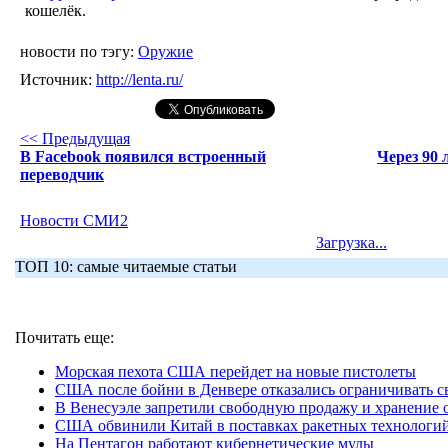
кошелёк.
новости по тэгу:
Оружие
Источник:
http://lenta.ru/
<< Предыдущая
В Facebook появился встроенный
Через 90 
переводчик
Новости СМИ2
Загрузка...
ТОП 10: самые читаемые статьи
Почитать еще:
Морская пехота США перейдет на новые пистолеты
США после бойни в Денвере отказались ограничивать с
В Венесуэле запретили свободную продажу и хранение 
США обвинили Китай в поставках ракетных технологи
На Пентагон работают кибернетические мулы