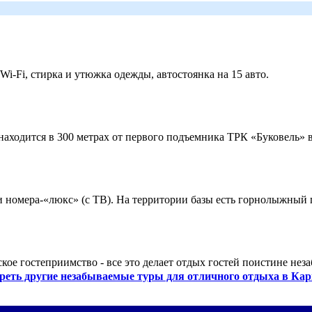
 Wi-Fi, стирка и утюжка одежды, автостоянка на 15 авто.
ходится в 300 метрах от первого подъемника ТРК «Буковель» в
 и номера-«люкс» (с ТВ). На территории базы есть горнолыжный
кое гостеприимство - все это делает отдых гостей поистине нез
реть другие незабываемые туры для отличного отдыха в Кар