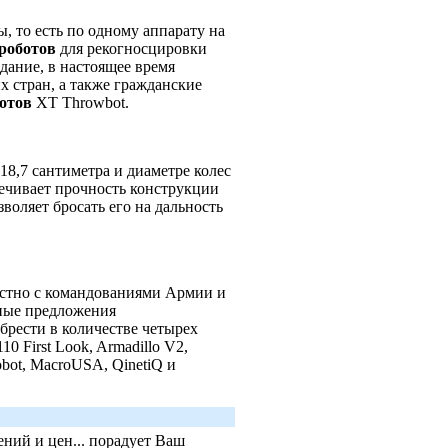
, то есть по одному аппарату на
роботов
для рекогносцировки
дание, в настоящее время
 стран, а также гражданские
отов
XT Throwbot.
18,7 сантиметра и диаметре колес
печивает прочность конструкции
воляет бросать его на дальность
естно с командованиями Армии и
ные предложения
брести в количестве четырех
0 First Look, Armadillo V2,
bot, MacroUSA, QinetiQ и
ний и цен... порадует Ваш