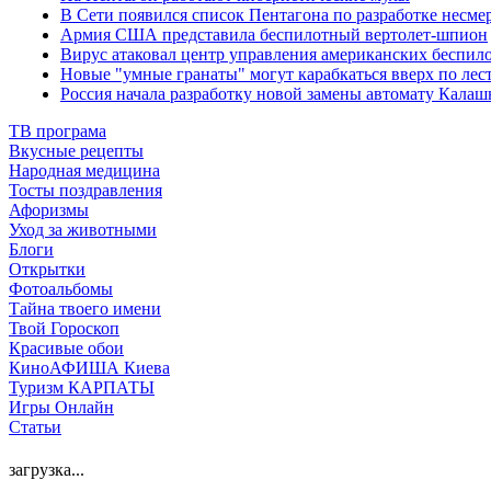
В Сети появился список Пентагона по разработке несме
Армия США представила беспилотный вертолет-шпион
Вирус атаковал центр управления американских беспил
Новые "умные гранаты" могут карабкаться вверх по лес
Россия начала разработку новой замены автомату Калаш
ТВ програма
Вкусные рецепты
Народная медицина
Тосты поздравления
Афоризмы
Уход за животными
Блоги
Открытки
Фотоальбомы
Тайна твоего имени
Твой Гороскоп
Красивые обои
КиноАФИША Киева
Туризм КАРПАТЫ
Игры Онлайн
Статьи
загрузка...