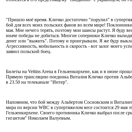
"Пришло моё время. Кличко достаточно "порулил" в супертя
бой для всех моих польских фанов во всем мире! Поклонники
мая. Мне нечего терять, поэтому мои шансы растут. Я буду вес
иначе победы не добиться. Многие соперники Кличко выходили
денег или "выжить". Потому и проигрывали. Я же буду выкла
Агрессивность, мобильность и скорость - вот залог моего усп
заявил польский боец.
Билеты на Veltins Arena в Гельзенкирхене, как и в июне прош
Прямую трансляцию поединка Виталия Кличко против Альбер
в 23.50 на телеканале "Интер".
Напомним, что бой между Альбертом Сосновским и Виталием
мира по версии WBC в супертяжелом весе состоится 29 мая э
Гельзенкирхене. Своего противника Кличко выбрал после ср
гигантом" Николаем Валуевым.