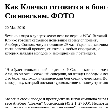
Как Кличко готовится к бою 
Сосновским. ФОТО
20 Мая 2010
Чемпион мира в супертяжелом весе по версии WBC Виталий
Кличко готовит серьезное испытание своему оппоненту
Альберту Сосновскому в поединке 29 мая. Украинец закачива
тренировочный процесс, он готов к любым сюрпризам, о
которых заявляет молодой и амбициозный претендент.
"Это будет великолепный поединок! У Сосновского не такое 
Али, но он очень сложный соперник, он жаждет победы и мен
Это будет настоящий чемпионский бой среди супертяжей. Вот
к поединку, который доставит удовольствие каждому зрителю
Уверен в своей победе и претендент на титул чемпиона мир
весе Альберт "Дракон" Сосновский (45-2-1, 27 KO). Несмотря
относятся к его предстоящему "свиданию" с украинцем, он г