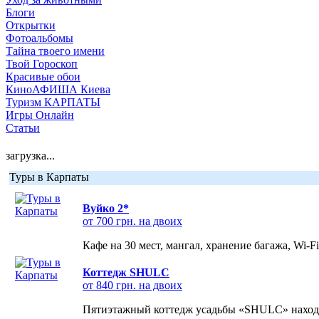
Блоги
Открытки
Фотоальбомы
Тайна твоего имени
Твой Гороскоп
Красивые обои
КиноАФИША Киева
Туризм КАРПАТЫ
Игры Онлайн
Статьи
загрузка...
Туры в Карпаты
Вуйко 2*
от 700 грн. на двоих
Кафе на 30 мест, мангал, хранение багажа, Wi-F
Коттедж SHULC
от 840 грн. на двоих
Пятиэтажный коттедж усадьбы «SHULC» находит