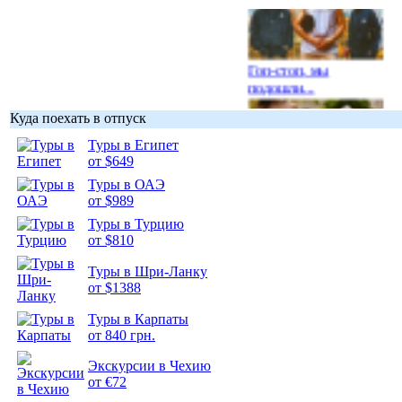
Гоп-стоп, мы
подошли...
Куда поехать в отпуск
Туры в Египет
от $649
Туры в ОАЭ
Подборка
от $989
фотопозитива 1
Туры в Турцию
от $810
Туры в Шри-Ланку
от $1388
Подборка
Туры в Карпаты
фотопозитива 2
от 840 грн.
Экскурсии в Чехию
от €72