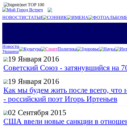
НОВОСТИ
СТАТЬИ
СОННИК
ИМЕНА
ФОТОАЛЬБОМ
Новости
Культура
Спорт
Политика
Здоровье
Наука
Инт
Украина
19 Января 2016
Советский Союз - затянувшийся на 7
19 Января 2016
Как мы будем жить после всего, что 
- российский поэт Игорь Иртеньев
02 Сентября 2015
США ввели новые санкции в отноше