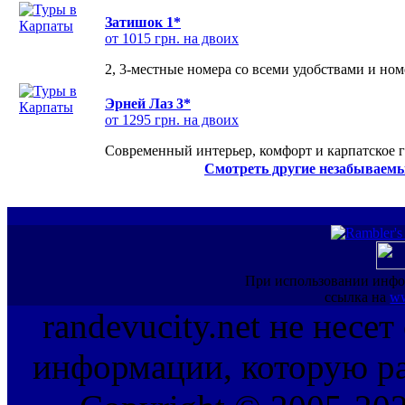
Затишок 1*
от 1015 грн. на двоих
2, 3-местные номера со всеми удобствами и но
Эрней Лаз 3*
от 1295 грн. на двоих
Современный интерьер, комфорт и карпатское г
Смотреть другие незабываемы
При использовании инфо
ссылка на
ww
randevucity.net не несе
информации, которую ра