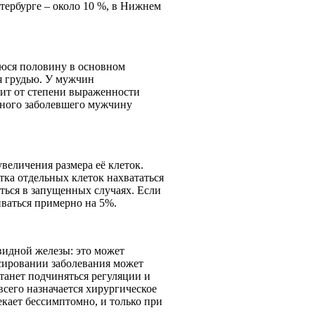
ербурге – около 10 %, в Нижнем
шуюся половину в основном
я грудью. У мужчин
сит от степени выраженности
одного заболевшего мужчину
величения размера её клеток.
тка отдельных клеток нахвататься
ться в запущенных случаях. Если
иваться примерно на 5%.
идной железы: это может
сировании заболевания может
станет подчиняться регуляции и
всего назначается хирургическое
кает бессимптомно, и только при