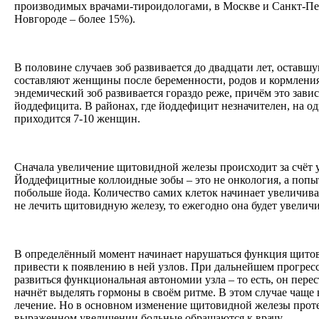
производимых врачами-тироидологами, в Москве и Санкт-Пет
Новгороде – более 15%).
В половине случаев зоб развивается до двадцати лет, остав
составляют женщины после беременности, родов и кормлени
эндемический зоб развивается гораздо реже, причём это зави
йоддефицита. В районах, где йоддефицит незначителен, на 
приходится 7-10 женщин.
Сначала увеличение щитовидной железы происходит за счёт у
Йоддефицитные коллоидные зобы – это не онкология, а попы
побольше йода. Количество самих клеток начинает увеличива
не лечить щитовидную железу, то ежегодно она будет увелич
В определённый момент начинает нарушаться функция щитов
привести к появлению в ней узлов. При дальнейшем прогрес
развиться функциональная автономии узла – то есть, он пере
начнёт выделять гормоны в своём ритме. В этом случае чаще 
лечение. Но в основном изменение щитовидной железы проте
выраженном увеличении больные обращаются к врачу.