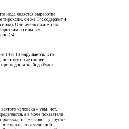
та йода является выработка
 тироксин, он же Т4; содержит 4
а йода). Они очень похожи по
 коротким и сильным.
рно 1:4.
е Т4 и Т3 нарушается. Это
е, поэтому он активнее
 при недостатке йода будет
взятого человека – увы, нет,
ределяется, а в моче показатели
производятся массово – у группы
чение называется медианой