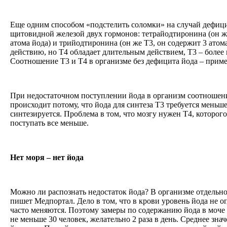
Еще одним способом «подстелить соломки» на случай дефици
щитовидной железой двух гормонов: тетрайодтиронина (он же
атома йода) и трийодтиронина (он же Т3, он содержит 3 атом
действию, но Т4 обладает длительным действием, Т3 – более
Соотношение Т3 и Т4 в организме без дефицита йода – приме
При недостаточном поступлении йода в организм соотношени
происходит потому, что йода для синтеза Т3 требуется меньш
синтезируется. Проблема в том, что мозгу нужен Т4, которого
поступать все меньше.
Нет моря – нет йода
Можно ли распознать недостаток йода? В организме отдельно 
пишет Медпортал. Дело в том, что в крови уровень йода не оп
часто меняются. Поэтому замеры по содержанию йода в моче 
не меньше 30 человек, желательно 2 раза в день. Среднее зна