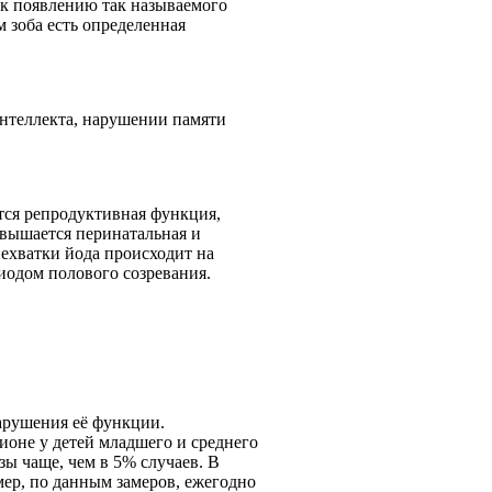
 к появлению так называемого
м зоба есть определенная
нтеллекта, нарушении памяти
ся репродуктивная функция,
вышается перинатальная и
нехватки йода происходит на
риодом полового созревания.
арушения её функции.
ионе у детей младшего и среднего
ы чаще, чем в 5% случаев. В
мер, по данным замеров, ежегодно