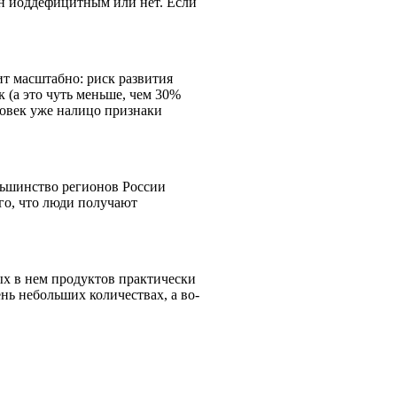
он йоддефицитным или нет. Если
т масштабно: риск развития
(а это чуть меньше, чем 30%
ловек уже налицо признаки
ольшинство регионов России
го, что люди получают
ых в нем продуктов практически
нь небольших количествах, а во-