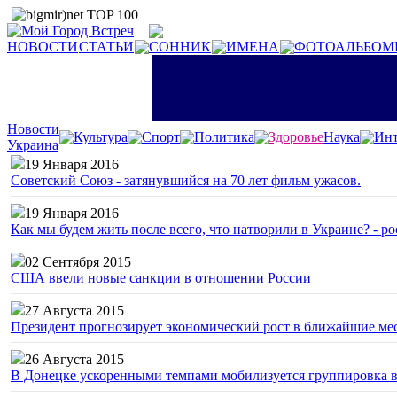
НОВОСТИ
СТАТЬИ
СОННИК
ИМЕНА
ФОТОАЛЬБОМ
Новости
Культура
Спорт
Политика
Здоровье
Наука
Инт
Украина
19 Января 2016
Советский Союз - затянувшийся на 70 лет фильм ужасов.
19 Января 2016
Как мы будем жить после всего, что натворили в Украине? - р
02 Сентября 2015
США ввели новые санкции в отношении России
27 Августа 2015
Президент прогнозирует экономический рост в ближайшие ме
26 Августа 2015
В Донецке ускоренными темпами мобилизуется группировка 