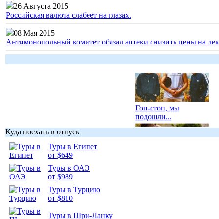
26 Августа 2015
Российская валюта слабеет на глазах.
08 Мая 2015
Антимонопольный комитет обязал аптеки снизить цены на лек
Гоп-стоп, мы
подошли...
Куда поехать в отпуск
Туры в Египет
от $649
Туры в ОАЭ
Подборка
от $989
фотопозитива 1
Туры в Турцию
от $810
Туры в Шри-Ланку