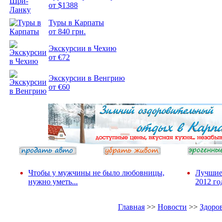
от $1388
Подборка
Туры в Карпаты
фотопозитива 2
от 840 грн.
Экскурсии в Чехию
от €72
Экскурсии в Венгрию
от €60
Чтобы у мужчины не было любовницы,
Лучшие
нужно уметь...
2012 го
Главная
>>
Новости
>>
Здоро