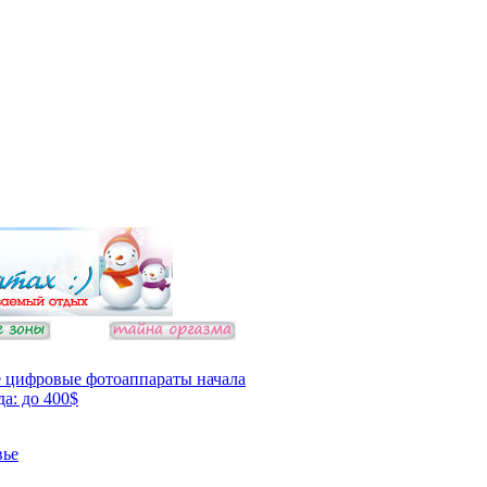
 цифровые фотоаппараты начала
да: до 400$
вье