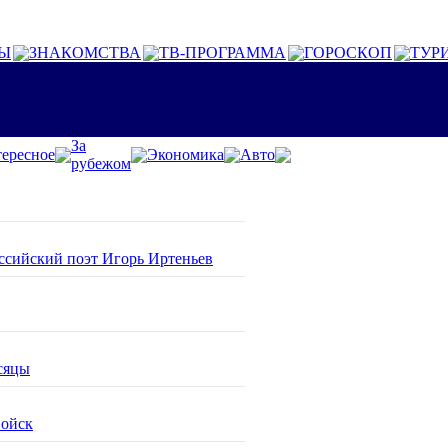
Ы
ЗНАКОМСТВА
ТВ-ПРОГРАММА
ГОРОСКОП
ТУР
За
ересное
Экономика
Авто
рубежом
оссийский поэт Игорь Иртеньев
сяцы
войск