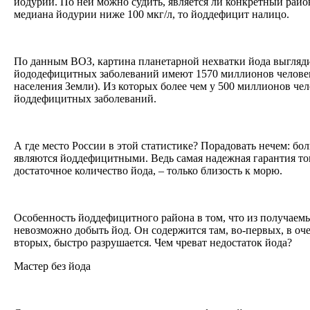
йодурии. По ней можно судить, является ли конкретный рай
медиана йодурии ниже 100 мкг/л, то йоддефицит налицо.
По данным ВОЗ, картина планетарной нехватки йода выгляди
йододефицитных заболеваний имеют 1570 миллионов человек 
населения Земли). Из которых более чем у 500 миллионов че
йоддефицитных заболеваний.
А где место России в этой статистике? Порадовать нечем: б
являются йоддефицитными. Ведь самая надежная гарантия то
достаточное количество йода, – только близость к морю.
Особенность йоддефицитного района в том, что из получаем
невозможно добыть йод. Он содержится там, во-первых, в оче
вторых, быстро разрушается. Чем чреват недостаток йода?
Мастер без йода