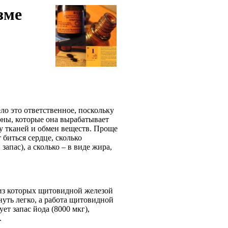
зме
о это ответственное, поскольку
оны, которые она вырабатывает
у тканей и обмен веществ. Проще
 биться сердце, сколько
апас), а сколько – в виде жира,
 из которых щитовидной железой
нуть легко, а работа щитовидной
ет запас йода (8000 мкг),
.