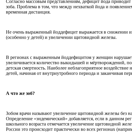
Согласно массовым представлениям, дефицит йода приводит
зоба. Проблема в том, что между нехваткой йода и появление
временная дистанция.
Не очень выраженный йоддефицит выражается в снижении и
(особенно у детей) и увеличении щитовидной железы.
В регионах с выраженным йоддефицитом у женщин нарушает
увеличивается количество выкидышей и мёртворождений, по
детская смертность. Наиболее неблагоприятное воздействие 
детей, начиная от внутриутробного периода и заканчивая пе
А что же зоб?
Зобом врачи называют увеличение щитовидной железы без н
Определение «эндемический» добавляется, если в данном рег
школьного возраста отмечается увеличение щитовидной желез
России это происходит практически во всех регионах (напри