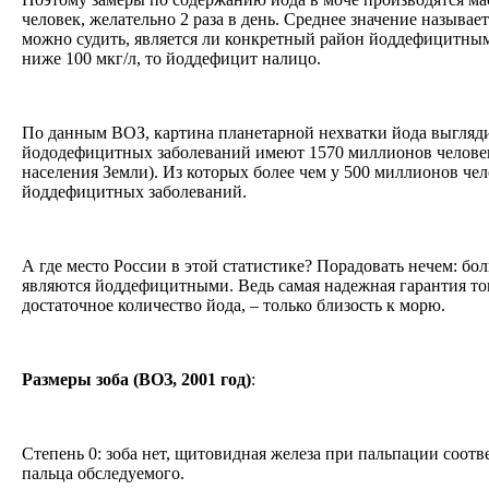
человек, желательно 2 раза в день. Среднее значение называ
можно судить, является ли конкретный район йоддефицитным
ниже 100 мкг/л, то йоддефицит налицо.
По данным ВОЗ, картина планетарной нехватки йода выгляди
йододефицитных заболеваний имеют 1570 миллионов человек 
населения Земли). Из которых более чем у 500 миллионов че
йоддефицитных заболеваний.
А где место России в этой статистике? Порадовать нечем: б
являются йоддефицитными. Ведь самая надежная гарантия то
достаточное количество йода, – только близость к морю.
Размеры зоба (ВОЗ, 2001 год)
:
Степень 0: зоба нет, щитовидная железа при пальпации соот
пальца обследуемого.