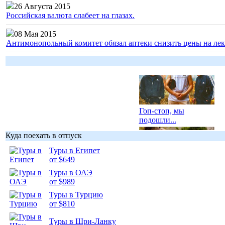
26 Августа 2015
Российская валюта слабеет на глазах.
08 Мая 2015
Антимонопольный комитет обязал аптеки снизить цены на лек
Гоп-стоп, мы
подошли...
Куда поехать в отпуск
Туры в Египет
от $649
Туры в ОАЭ
Подборка
от $989
фотопозитива 1
Туры в Турцию
от $810
Туры в Шри-Ланку