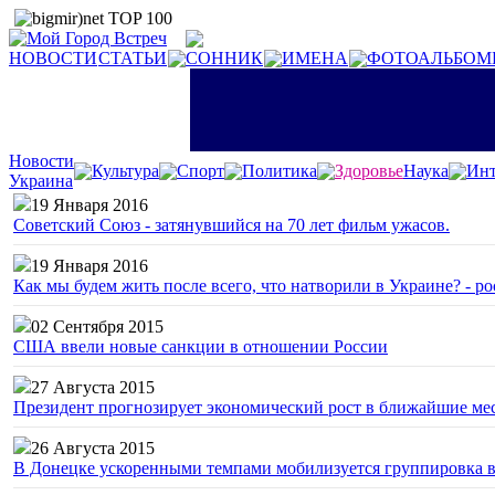
НОВОСТИ
СТАТЬИ
СОННИК
ИМЕНА
ФОТОАЛЬБОМ
Новости
Культура
Спорт
Политика
Здоровье
Наука
Инт
Украина
19 Января 2016
Советский Союз - затянувшийся на 70 лет фильм ужасов.
19 Января 2016
Как мы будем жить после всего, что натворили в Украине? - р
02 Сентября 2015
США ввели новые санкции в отношении России
27 Августа 2015
Президент прогнозирует экономический рост в ближайшие ме
26 Августа 2015
В Донецке ускоренными темпами мобилизуется группировка 