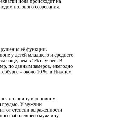
нехватки йода происходит на
риодом полового созревания.
арушения её функции.
ионе у детей младшего и среднего
ы чаще, чем в 5% случаев. В
мер, по данным замеров, ежегодно
ербурге – около 10 %, в Нижнем
шуюся половину в основном
я грудью. У мужчин
сит от степени выраженности
одного заболевшего мужчину