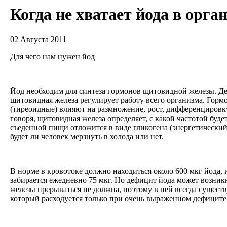
Когда не хватает йода в орга
02 Августа 2011
Для чего нам нужен йод
Йод необходим для синтеза гормонов щитовидной железы. Дел
щитовидная железа регулирует работу всего организма. Горм
(тиреоидные) влияют на размножение, рост, дифференцировк
говоря, щитовидная железа определяет, с какой частотой будет
съеденной пищи отложится в виде гликогена (энергетический з
будет ли человек мерзнуть в холода или нет.
В норме в кровотоке должно находиться около 600 мкг йода,
забирается ежедневно 75 мкг. Но дефицит йода может возник
железы прерываться не должна, поэтому в ней всегда существу
который расходуется только при очень выраженном дефицит