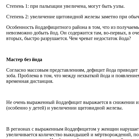
Степень 1: при пальпации увеличена, могут быть узлы.
Степень 2: увеличение щитовидной железы заметно при об
Особенность йоддефицитного района в том, что из получаем
невозможно добыть йод. Он содержится там, во-первых, в оче
вторых, быстро разрушается. Чем чреват недостаток йода?
Мастер без йода
Согласно массовым представлениям, дефицит йода приводит
зоба. Проблема в том, что между нехваткой йода и появление
временная дистанция.
Не очень выраженный йоддефицит выражается в снижении и
(особенно у детей) и увеличении щитовидной железы.
В регионах с выраженным йоддефицитом у женщин нарушает
увеличивается количество выкидышей и мёртворождений, по