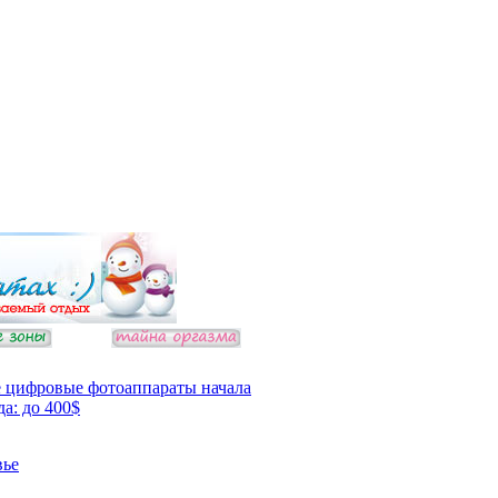
 цифровые фотоаппараты начала
да: до 400$
вье