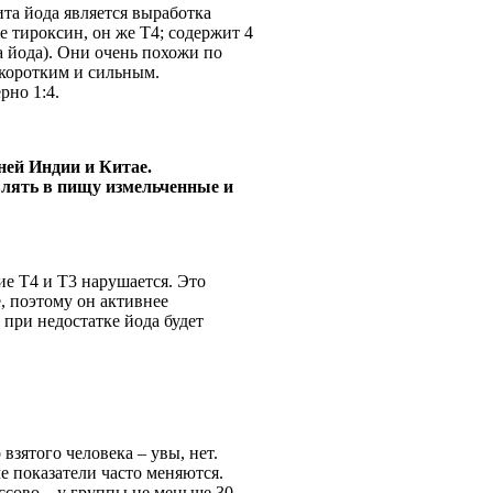
та йода является выработка
 тироксин, он же Т4; содержит 4
а йода). Они очень похожи по
 коротким и сильным.
рно 1:4.
ней Индии и Китае.
влять в пищу измельченные и
е Т4 и Т3 нарушается. Это
е, поэтому он активнее
 при недостатке йода будет
взятого человека – увы, нет.
че показатели часто меняются.
ссово – у группы не меньше 30