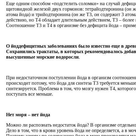
Еще одним способом «подстелить соломки» на случай дефици
щитовидной железой двух гормонов: тетрайодтиронина (он же
атома йода) и трийодтиронина (он же Т3, он содержит 3 атом
действию, но Т4 обладает длительным действием, Т3 – более
Соотношение Т3 и Т4 в организме без дефицита йода – приме
О йоддефицитных заболеваниях было известно еще в древ
Сохранились трактаты, в которых рекомендовалось доба
высушенные морские водоросли
.
При недостаточном поступлении йода в организм соотношени
происходит потому, что йода для синтеза Т3 требуется меньш
синтезируется. Проблема в том, что мозгу нужен Т4, которого
поступать все меньше.
Нет моря – нет йода
Можно ли распознать недостаток йода? В организме отдельно 
Дело в том, что в крови уровень йода не определяется, а в мо
Поэтому замеры по содержанию йода в моче производятся ма