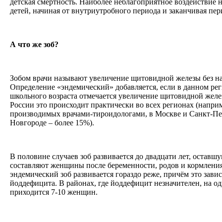
детская смертность. Наиболее неблагоприятное воздействие 
детей, начиная от внутриутробного периода и заканчивая пе
А что же зоб?
Зобом врачи называют увеличение щитовидной железы без н
Определение «эндемический» добавляется, если в данном рег
школьного возраста отмечается увеличение щитовидной желез
России это происходит практически во всех регионах (напри
производимых врачами-тироидологами, в Москве и Санкт-Пет
Новгороде – более 15%).
В половине случаев зоб развивается до двадцати лет, остав
составляют женщины после беременности, родов и кормлени
эндемический зоб развивается гораздо реже, причём это зави
йоддефицита. В районах, где йоддефицит незначителен, на 
приходится 7-10 женщин.