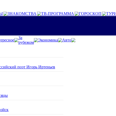
Ы
ЗНАКОМСТВА
ТВ-ПРОГРАММА
ГОРОСКОП
ТУР
За
ересное
Экономика
Авто
рубежом
оссийский поэт Игорь Иртеньев
сяцы
войск