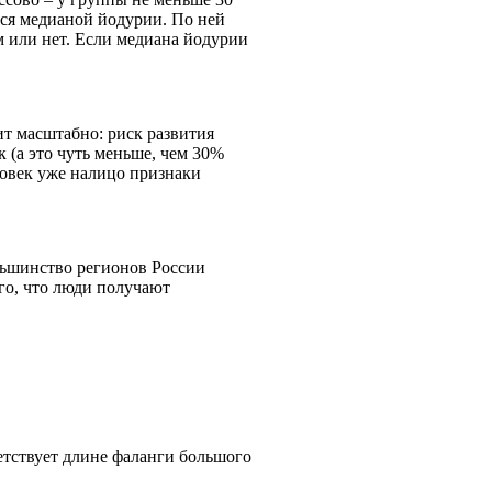
ется медианой йодурии. По ней
 или нет. Если медиана йодурии
т масштабно: риск развития
(а это чуть меньше, чем 30%
ловек уже налицо признаки
ольшинство регионов России
го, что люди получают
ветствует длине фаланги большого