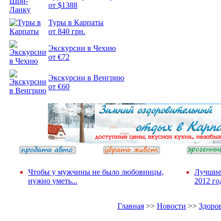
от $1388
Подборка
Туры в Карпаты
фотопозитива 2
от 840 грн.
Экскурсии в Чехию
от €72
Экскурсии в Венгрию
от €60
Чтобы у мужчины не было любовницы,
Лучшие
нужно уметь...
2012 го
Главная
>>
Новости
>>
Здоро