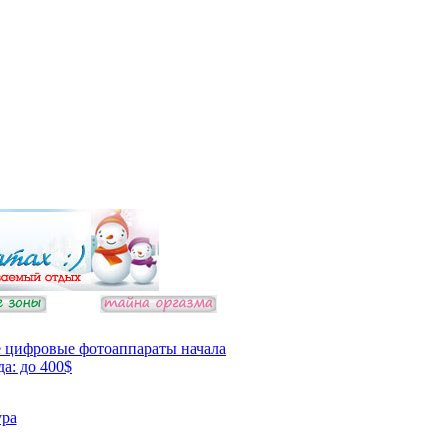
 цифровые фотоаппараты начала
да: до 400$
ура