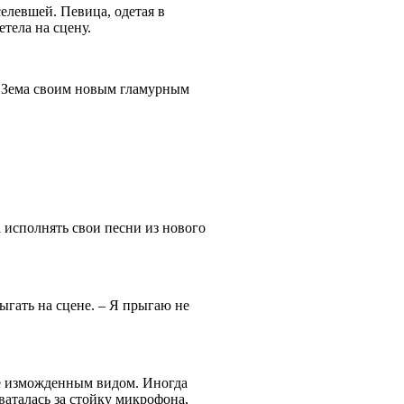
елевшей. Певица, одетая в
етела на сцену.
сь Зема своим новым гламурным
 исполнять свои песни из нового
ыгать на сцене. – Я прыгаю не
ее изможденным видом. Иногда
ваталась за стойку микрофона,