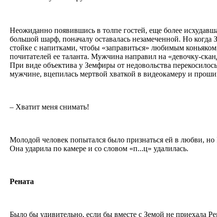
Неожиданно появившись в толпе гостей, еще более исхудавша
большой шарф, поначалу оставалась незамеченной. Но когда 
стойке с напитками, чтобы «заправиться» любимым коньяком,
почитателей ее таланта. Мужчина направил на «девочку-ска
При виде объектива у Земфиры от недовольства перекосилось
мужчине, вцепилась мертвой хваткой в видеокамеру и проши
– Хватит меня снимать!
Молодой человек попытался было признаться ей в любви, но Р
Она ударила по камере и со словом «п...ц» удалилась.
Рената
Было бы удивительно, если бы вместе с Земой не приехала Ре