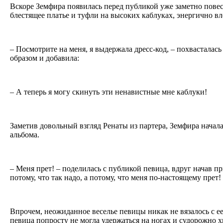
Вскоре Земфира появилась перед публикой уже заметно повес
блестящее платье и туфли на высоких каблуках, энергично вл
– Посмотрите на меня, я выдержала дресс-код, – похвастала
образом и добавила:
– А теперь я могу скинуть эти ненавистные мне каблуки!
Заметив довольный взгляд Ренаты из партера, Земфира начала
альбома.
– Меня прет! – поделилась с публикой певица, вдруг начав пр
потому, что так надо, а потому, что меня по-настоящему прет!
Впрочем, неожиданное веселье певицы никак не вязалось с 
певица попросту не могла удержаться на ногах и судорожно х