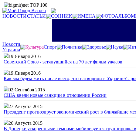
НОВОСТИ
СТАТЬИ
СОННИК
ИМЕНА
ФОТОАЛЬБОМ
Новости
Культура
Спорт
Политика
Здоровье
Наука
Инт
Украина
19 Января 2016
Советский Союз - затянувшийся на 70 лет фильм ужасов.
19 Января 2016
Как мы будем жить после всего, что натворили в Украине? - р
02 Сентября 2015
США ввели новые санкции в отношении России
27 Августа 2015
Президент прогнозирует экономический рост в ближайшие ме
26 Августа 2015
В Донецке ускоренными темпами мобилизуется группировка 