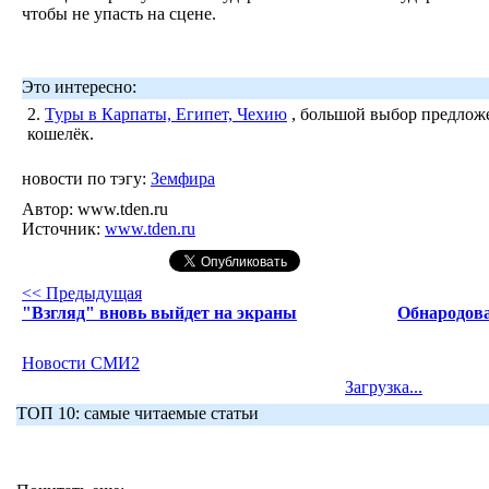
чтобы не упасть на сцене.
Это интересно:
2.
Туры в Карпаты, Египет, Чехию
, большой выбор предложе
кошелёк.
новости по тэгу:
Земфира
Автор:
www.tden.ru
Источник:
www.tden.ru
<< Предыдущая
"Взгляд" вновь выйдет на экраны
Обнародова
Новости СМИ2
Загрузка...
ТОП 10: самые читаемые статьи