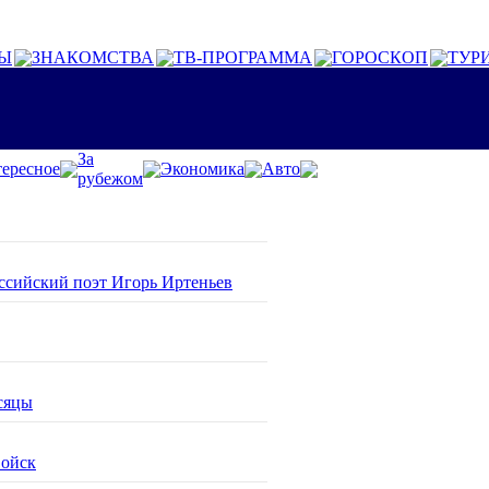
Ы
ЗНАКОМСТВА
ТВ-ПРОГРАММА
ГОРОСКОП
ТУР
За
ересное
Экономика
Авто
рубежом
оссийский поэт Игорь Иртеньев
сяцы
войск