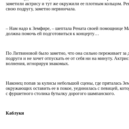
заметили актрису и тут же окружили ее плотным кольцом. Рен
свою подругу, заметно нервничала.
– Нам надо к Земфире, – шептала Рената своей помощнице Ма
должна помочь ей подготовиться к концерту…
По Литвиновой было заметно, что она сильно переживает за 
подруги и не хочет отпускать ее от себя ни на минуту. Актрис
волнения, игнорируя знакомых.
Наконец попав за кулисы небольшой сцены, где пряталась Зе
окружающих оставить ее в покое, уединилась с певицей, кото
с фуршетного столика бутылку дорогого шампанского.
Каблуки