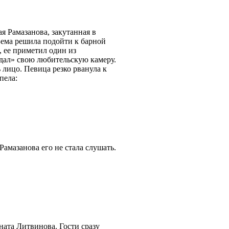
я Рамазанова, закутанная в
Зема решила подойти к барной
 ее приметил один из
ндал» свою любительскую камеру.
 лицо. Певица резко рванула к
пела:
амазанова его не стала слушать.
ната Литвинова. Гости сразу