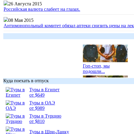
26 Августа 2015
Российская валюта слабеет на глазах.
08 Мая 2015
Антимонопольный комитет обязал аптеки снизить цены на лек
Гоп-стоп, мы
подошли...
Куда поехать в отпуск
Туры в Египет
от $649
Туры в ОАЭ
Подборка
от $989
фотопозитива 1
Туры в Турцию
от $810
Туры в Шри-Ланку