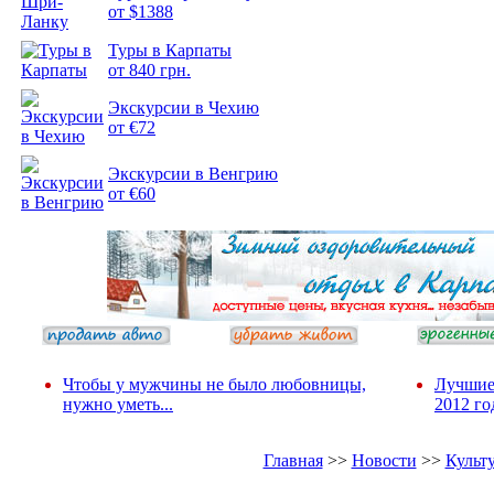
от $1388
Подборка
Туры в Карпаты
фотопозитива 2
от 840 грн.
Экскурсии в Чехию
от €72
Экскурсии в Венгрию
от €60
Чтобы у мужчины не было любовницы,
Лучшие
нужно уметь...
2012 го
Главная
>>
Новости
>>
Культ