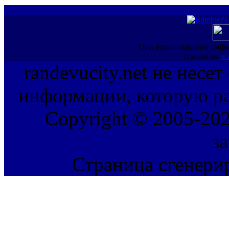
При использовании инфо
ссылка на
ww
randevucity.net не несе
информации, которую ра
Copyright © 2005-202
з
Страница сгенерир