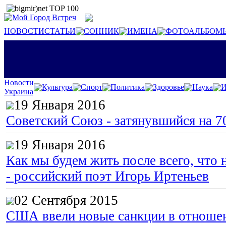
НОВОСТИ
СТАТЬИ
СОННИК
ИМЕНА
ФОТОАЛЬБОМ
Новости
Культура
Спорт
Политика
Здоровье
Наука
И
Украина
19 Января 2016
Советский Союз - затянувшийся на 7
19 Января 2016
Как мы будем жить после всего, что 
- российский поэт Игорь Иртеньев
02 Сентября 2015
США ввели новые санкции в отноше