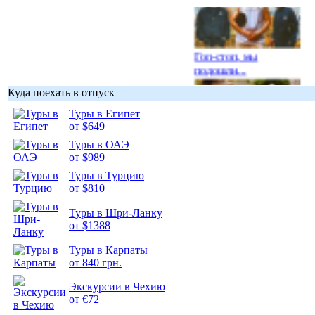
Гоп-стоп, мы
подошли...
Куда поехать в отпуск
Туры в Египет
от $649
Туры в ОАЭ
Подборка
от $989
фотопозитива 1
Туры в Турцию
от $810
Туры в Шри-Ланку
от $1388
Подборка
Туры в Карпаты
фотопозитива 2
от 840 грн.
Экскурсии в Чехию
от €72