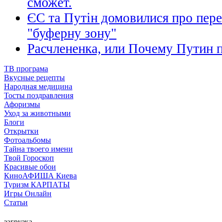
сможет.
ЄС та Путін домовилися про пере
"буферну зону"
Расчлененка, или Почему Путин 
ТВ програма
Вкусные рецепты
Народная медицина
Тосты поздравления
Афоризмы
Уход за животными
Блоги
Открытки
Фотоальбомы
Тайна твоего имени
Твой Гороскоп
Красивые обои
КиноАФИША Киева
Туризм КАРПАТЫ
Игры Онлайн
Статьи
загрузка...