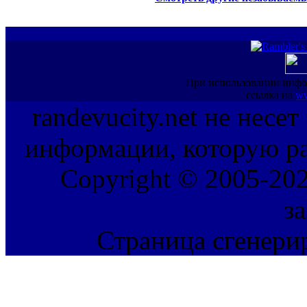
При использовании инфо
ссылка на
ww
randevucity.net не несе
информации, которую ра
Copyright © 2005-202
з
Страница сгенерир