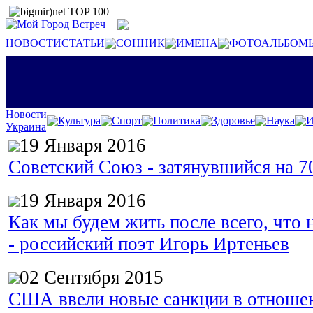
НОВОСТИ
СТАТЬИ
СОННИК
ИМЕНА
ФОТОАЛЬБОМ
Новости
Культура
Спорт
Политика
Здоровье
Наука
И
Украина
19 Января 2016
Советский Союз - затянувшийся на 7
19 Января 2016
Как мы будем жить после всего, что 
- российский поэт Игорь Иртеньев
02 Сентября 2015
США ввели новые санкции в отноше