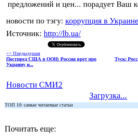
предложений и цен... порадует Ваш 
новости по тэгу:
коррупция в Украин
Источник:
http://lb.ua/
<< Предыдущая
Постпред США в ООН: Россия врет про
Туск: Рос
Украину и...
Новости СМИ2
Загрузка...
ТОП 10: самые читаемые статьи
Почитать еще: