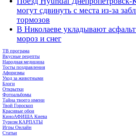
Поезд Hyundai Днепропетровск-К
могут сдвинуть с места из-за за
тормозов
В Николаеве укладывают асфальт
мороз и снег
ТВ програма
Вкусные рецепты
Народная медицина
Тосты поздравления
Афоризмы
Уход за животными
Блоги
Открытки
Фотоальбомы
Тайна твоего имени
Твой Гороскоп
Красивые обои
КиноАФИША Киева
Туризм КАРПАТЫ
Игры Онлайн
Статьи