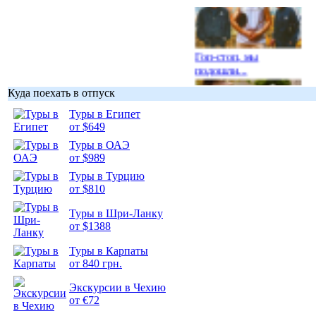
Гоп-стоп, мы
подошли...
Куда поехать в отпуск
Туры в Египет
от $649
Туры в ОАЭ
Подборка
от $989
фотопозитива 1
Туры в Турцию
от $810
Туры в Шри-Ланку
от $1388
Подборка
Туры в Карпаты
фотопозитива 2
от 840 грн.
Экскурсии в Чехию
от €72