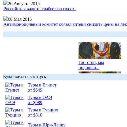
26 Августа 2015
Российская валюта слабеет на глазах.
08 Мая 2015
Антимонопольный комитет обязал аптеки снизить цены на лек
Гоп-стоп, мы
подошли...
Куда поехать в отпуск
Туры в Египет
от $649
Туры в ОАЭ
Подборка
от $989
фотопозитива 1
Туры в Турцию
от $810
Туры в Шри-Ланку