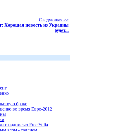
Следующая >>
т: Хорошая новость из Украины
будет...
ент
енко
ьству о браке
енко во время Евро-2012
ины
ки
 с надписью Free Yulia
ым ядом - таллием