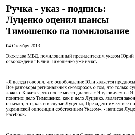
Ручка - указ - подпись:
Луценко оценил шансы
Тимошенко на помилование
04 Октября 2013
Экс-глава МВД, помилованный президентским указом Юрий Л
освобождения Юлии Тимошенко уже начат.
«Я всегда говорил, что освобождение Юли является предпос
Все разговоры региональных скоморохов о том, что только с
ложью. Кажется, что после моего диалога с Януковичем на Я
понятно: дело Тимошенко, как и дело Луценко, является зако
означает, что, как и в случае Луценко, Президент имеет все 
украинской оппозиции собственным Указом», - написал Луце
Facebook.
Он также отметил, что подписание Соглашения об ассоциаци