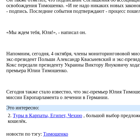
освобождения Тимошенко. «И не надо никаких новых законов,
- подпись. Последние события подтверждают - процесс пошел
«Мы ждем тебя, Юля!», - написал он.
Напомним, сегодня, 4 октября, члены мониторингововой мис
экс-президент Польши Александр Квасьневский и экс-презид
Кокс передали президенту Украины Виктору Януковичу ходат
премьера Юлии Тимошенко.
Сегодня также стало известно, что экс-премьер Юлия Тимош
миссии Европарламента о лечении в Германии.
Это интересно:
2.
Туры в Карпаты, Египет, Чехию
, большой выбор предложе
кошелёк.
новости по тэгу:
Тимошенко