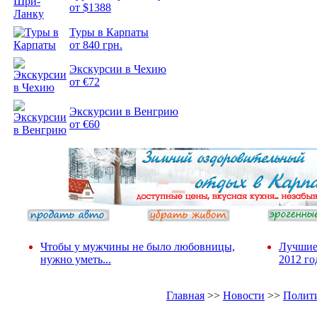
от $1388
Подборка
Туры в Карпаты
фотопозитива 2
от 840 грн.
Экскурсии в Чехию
от €72
Экскурсии в Венгрию
от €60
Чтобы у мужчины не было любовницы,
Лучшие
нужно уметь...
2012 го
Главная
>>
Новости
>>
Полит