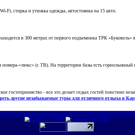
 Wi-Fi, стирка и утюжка одежды, автостоянка на 15 авто.
ходится в 300 метрах от первого подъемника ТРК «Буковель» в
 и номера-«люкс» (с ТВ). На территории базы есть горнолыжный
кое гостеприимство - все это делает отдых гостей поистине нез
реть другие незабываемые туры для отличного отдыха в Кар