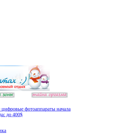
 цифровые фотоаппараты начала
да: до 400$
ика