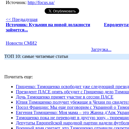
Источник:
http://focus.ua/
<< Предыдущая
Источник: Кузьмин на новой должности
Евродепута
займется...
Новости СМИ2
Загрузка...
ТОП 10: самые читаемые статьи
Почитать еще:
Гриценко: Тимошенко освободит уже следующий презид
Президент ПАСЕ опять обсудит с Грищенко дело Тимош
Дочь Тимошенко примет участие в сессии ПАСЕ
Юлия Тимошенко получит убежище в Чехии по свидетел
Посол Франции: Мы еще поговорим с Украиной о Тимош
Евгения Тимошенко: Моя мама – это Жанна д'Арк Укра
Тимошенко пока не переводят в другую зону, - тюремщи
Депутаты Европейской народной партии надели футболки
Военный врач считает, что Тимошенко отравили секретн