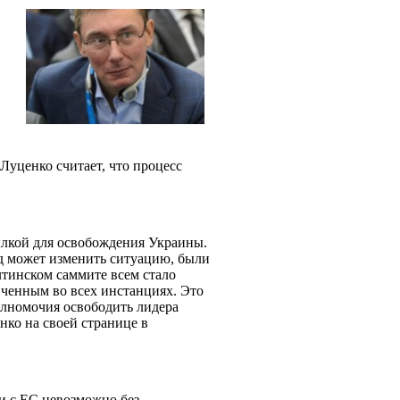
уценко считает, что процесс
ылкой для освобождения Украины.
уд может изменить ситуацию, были
лтинском саммите всем стало
нченным во всех инстанциях. Это
полномочия освободить лидера
нко на своей странице в
и с ЕС невозможно без