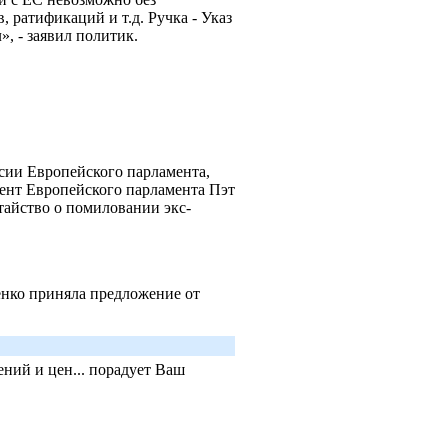
 ратификаций и т.д. Ручка - Указ
», - заявил политик.
сии Европейского парламента,
ент Европейского парламента Пэт
айство о помиловании экс-
енко приняла предложение от
ний и цен... порадует Ваш