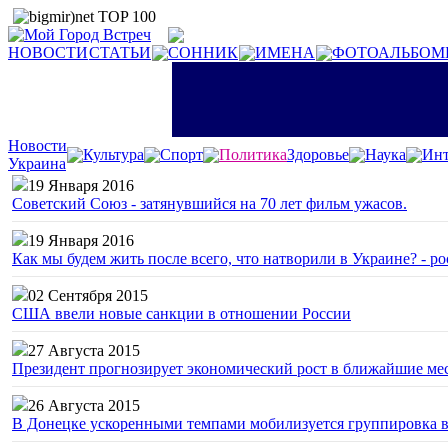
НОВОСТИ
СТАТЬИ
СОННИК
ИМЕНА
ФОТОАЛЬБОМ
Новости
Культура
Спорт
Политика
Здоровье
Наука
Инт
Украина
19 Января 2016
Советский Союз - затянувшийся на 70 лет фильм ужасов.
19 Января 2016
Как мы будем жить после всего, что натворили в Украине? - р
02 Сентября 2015
США ввели новые санкции в отношении России
27 Августа 2015
Президент прогнозирует экономический рост в ближайшие ме
26 Августа 2015
В Донецке ускоренными темпами мобилизуется группировка 