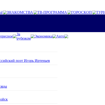
Ы
ЗНАКОМСТВА
ТВ-ПРОГРАММА
ГОРОСКОП
ТУР
За
ересное
Экономика
Авто
рубежом
оссийский поэт Игорь Иртеньев
сяцы
войск