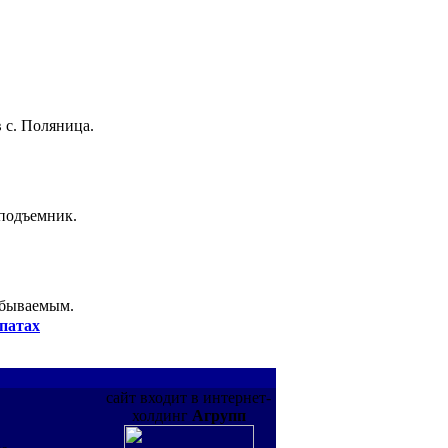
 с. Поляница.
 подъемник.
абываемым.
патах
сайт входит в интернет-
холдинг
Агрупп